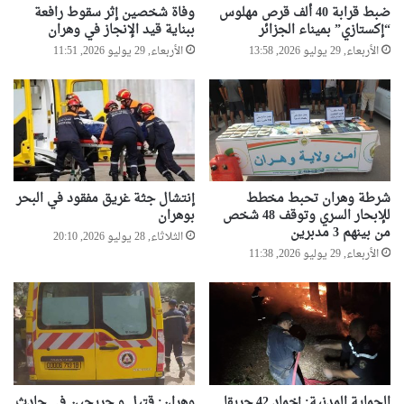
ضبط قرابة 40 ألف قرص مهلوس
وفاة شخصين إثر سقوط رافعة
“إكستازي” بميناء الجزائر
ببناية قيد الإنجاز في وهران
الأربعاء, 29 يوليو 2026, 13:58
الأربعاء, 29 يوليو 2026, 11:51
شرطة وهران تحبط مخطط
إنتشال جثة غريق مفقود في البحر
للإبحار السري وتوقف 48 شخص
بوهران
من بينهم 3 مدبرين
الثلاثاء, 28 يوليو 2026, 20:10
الأربعاء, 29 يوليو 2026, 11:38
الحماية المدنية: إخماد 42 حريقا
وهران: قتيل و جريحين في حادث