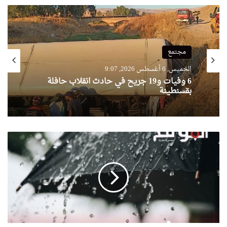
مجتمع
الخميس, 6 أغسطس 2026, 9:07
6 وفيات و19 جريح في حادث انقلاب حافلة
بقسنطينة
نشرية
خاصة:
تساقط
أمطار
على
هذه
الولايات