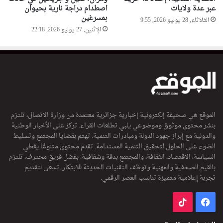
عبر عدة ولايات
اصطدام دراجة نارية بحيوان
بمسرغين
الثلاثاء, 28 يوليو 2026, 9:55
الإثنين, 27 يوليو 2026, 22:18
الموقع هي صحيفة إلكترونية إخبارية جزائرية معتمدة من وزارة الاتصال، تلتزم
بنشر محتوى موثوق وموضوعي يلبي تطلعات القراء. تركز على الأخبار الوطنية
والدولية مع إبراز جهود الدولة ومبادرات التنمية. تهتم بقضايا المجتمع وتسليط
الضوء على الحلول لتحقيق التنمية المستدامة. تقدم محتوى متنوعًا يغطي
السياسة، الاقتصاد، الثقافة، والمجتمع بدقة وشفافية. بفضل فريق محترف، تلتزم
بالقيم الصحفية والمهنية وتوظف التقنيات الحديثة للابتكار. تسعى لتقديم
تجربة إعلامية متميزة تناسب العصر الرقمي.
فيسبوك
‫TikTok