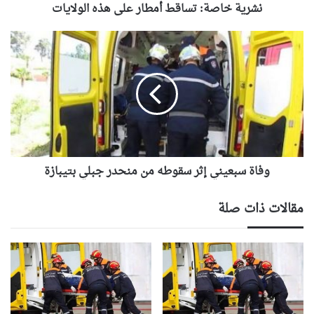
نشرية خاصة: تساقط أمطار على هذه الولايات
وفاة
سبعيني
إثر
سقوطه
من
منحدر
جبلي
بتيبازة
وفاة سبعيني إثر سقوطه من منحدر جبلي بتيبازة
مقالات ذات صلة