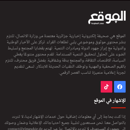
الموقع هي صحيفة إلكترونية إخبارية جزائرية معتمدة من وزارة الاتصال، تلتزم
بنشر محتوى موثوق وموضوعي يلبي تطلعات القراء. تركز على الأخبار الوطنية
والدولية مع إبراز جهود الدولة ومبادرات التنمية. تهتم بقضايا المجتمع وتسليط
الضوء على الحلول لتحقيق التنمية المستدامة. تقدم محتوى متنوعًا يغطي
السياسة، الاقتصاد، الثقافة، والمجتمع بدقة وشفافية. بفضل فريق محترف، تلتزم
بالقيم الصحفية والمهنية وتوظف التقنيات الحديثة للابتكار. تسعى لتقديم
تجربة إعلامية متميزة تناسب العصر الرقمي.
فيسبوك
‫TikTok
للإشهار في الموقع
إذا كنت بحاجة إلى أي معلومات إضافية حول خدمات الإشهار لدينا، لا تتردد
بالتواصل معنا. نحن مستعدون لتلبية جميع احتياجاتك الإعلانية وضمان وصولك
إلى جمهورك المستهدف لا تتردد بالاتصال بنا عبر البريد
contact@elmawkie.dz