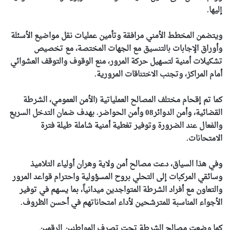
إليها.
ويتضمن المخطط الأمني مرافقة وتأمين عمليات نقل مواضيع
الأسئلة
وأوراق الإجابات بالتنسيق مع الجهات المختصة، مع تخصيص
تشكيلات أمنية لتسهيل حركة المرور، منع الوقوف والتوقف العشوائي
أمام المراكز، وتجنب الاختناقات المرورية.
كما تم إقحام مختلف المصالح العملياتية (الأمن العمومي، الشرطة
القضائية، وأمن الدوائر08 وأمن الحواضر
،
بهدف ضمان التدخل السريع
والفعال عند الضرورة وتوفير تغطية أمنية شاملة طيلة فترة
الامتحانات.
وفي هذا السياق، دعت مصالح أمن ولاية وهران أولياء التلاميذ
وسائقي المركبات إلى التحلي بروح المسؤولية واحترام قواعد المرور
والتعاون مع أفراد الشرطة المتواجدين ميدانياً، بما يسهم في توفير
الأجواء المناسبة للمترشحين لأداء امتحاناتهم في أحسن الظروف.
كما وضعت مصالح الشرطة تحت تصرف المواطنين الرقمين