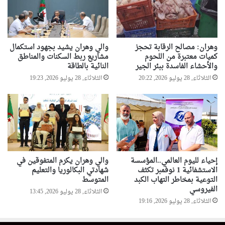
وهران: مصالح الرقابة تحجز
والي وهران يشيد بجهود استكمال
كميات معتبرة من اللحوم
مشاريع ربط السكنات والمناطق
والأحشاء الفاسدة ببئر الجير
النائية بالطاقة
الثلاثاء, 28 يوليو 2026, 20:22
الثلاثاء, 28 يوليو 2026, 19:23
إحياء لليوم العالمي..المؤسسة
والي وهران يكرم المتفوقين في
الاستشفائية 1 نوفمبر تكثف
شهادتي البكالوريا والتعليم
التوعية بمخاطر التهاب الكبد
المتوسط
الفيروسي
الثلاثاء, 28 يوليو 2026, 13:45
الثلاثاء, 28 يوليو 2026, 19:16