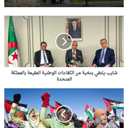
شايب
يلتقي
بنخبة
من
الكفاءات
الوطنية
المقيمة
بالمملكة
المتحدة
شايب يلتقي بنخبة من الكفاءات الوطنية المقيمة بالمملكة
المتحدة
حراك
نقابي
دولي
في
جنيف
لدعم
القضية