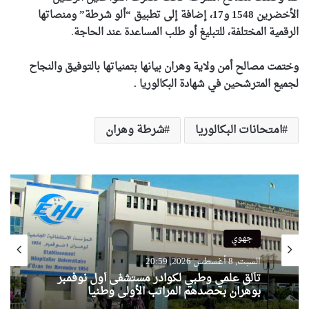
الأخضرين 1548 و17، إضافة إلى تطبيق “ألو شرطة” ومنصاتها
الرقمية المختلفة، للتبليغ أو طلب المساعدة عند الحاجة
.
وختمت مصالح أمن ولاية وهران بيانها بتمنياتها بالتوفيق والنجاح
لجميع المترشحين في شهادة البكالوريا .
امتحانات البكالوريا
شرطة وهران
جهوي
السبت, 8 أغسطس 2026, 20:59
تألق علمي وطبي لكوادر مستشفى أول نوفمبر
بوهران بحصدهم المراتب الأولى وطنيا