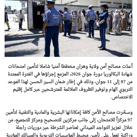
أعدّت مصالح أمن ولاية وهران مخططا أمنيا شاملا لتأمين امتحانات
شهادة البكالوريا دورة جوان 2026، المزمع إجراؤها في الفترة الممتدة
من 07 إلى 11 جوان، وذلك في إطار ضمان السير الحسن لهذا الموعد
التربوي الهام وتوفير الظروف الملائمة للمترشحين عبر كامل إقليم
الاختصاص.
وسخّرت مصالح الأمن كافة إمكاناتها البشرية والمادية والتقنية لتأمين
97 مركزاً للامتحان، إلى جانب مركزين للتصحيح ومركز للتجميع، من
خلال تعزيز التواجد الميداني لعناصر الشرطة عبر دوريات راجلة
وراكبة تعمل على تأمين محيط المؤسسات التربوية والمسالك المؤدية