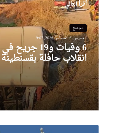
أقرأ التالي
مجتمع
الخميس, 6 أغسطس 2026, 9:07
6 وفيات و19 جريح
انقلاب حافلة بقسنطينة
الجزائر