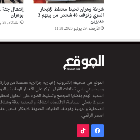
شرطة وهران تحبط مخطط للإبحار
إنتشال جثة غ
السري وتوقف 48 شخص من بينهم 3
بوهران
مدبرين
الثلاثاء, 28 يوليو 2026, 20:10
الأربعاء, 29 يوليو 2026, 11:38
الموقع هي صحيفة إلكترونية إخبارية جزائرية معتمدة من وزارة
وموضوعي يلبي تطلعات القراء. تركز على الأخبار الوطنية والدولي
التنمية. تهتم بقضايا المجتمع وتسليط الضوء على الحلول لتحقي
متنوعًا يغطي السياسة، الاقتصاد، الثقافة، والمجتمع بدقة وشفاف
الصحفية والمهنية وتوظف التقنيات الحديثة للابتكار. تسعى لتق
العصر الرقمي.
فيسبوك
‫TikTok