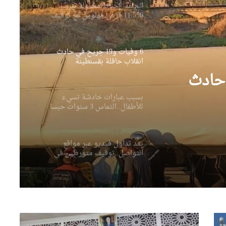
الجلفة: إحباط محاولة تهريب
11.550 قرص مهلوس مع توقيف
شخص
6 وفيات و19 جريح في حادث
انقلاب حافلة بقسنطينة
 في حادث
بسبب عبارات خادشة تسيء
للأطفال..التماس 3 سنوات حبسا
نافذا لمتهم
بعد تداول فيديو عبر مواقع
التواصل..توقيف متورطين في
الاعتداء على حرمة مسجد ببرج
الكيفان
مداهمات أمنية بأحياء وهران
تطيح بمروجين ومبحوث عنهم
وتحجز مخدرات وأسلحة بيضاء
صيد