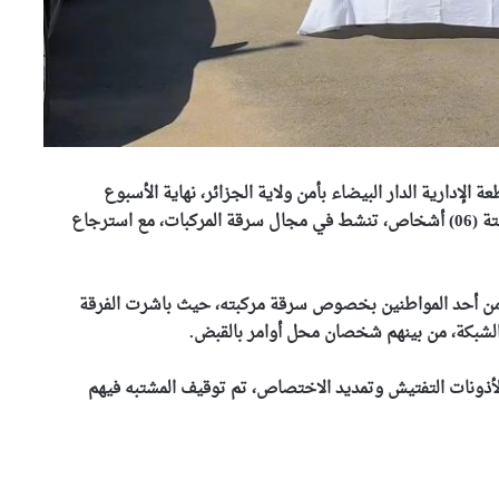
 الإدارية الدار البيضاء بأمن ولاية الجزائر، نهاية الأسبوع
المنصرم، من تفكيك شبكة إجرامية منظمة تتكون من ستة (06) أشخاص، تنشط في مجال سرقة المركبات، مع استرجاع
ن أحد المواطنين بخصوص سرقة مركبته، حيث باشرت الفرقة
الشبكة، من بينهم شخصان محل أوامر بالقبض.
اً لأذونات التفتيش وتمديد الاختصاص، تم توقيف المشتبه فيهم