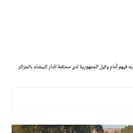
الإطاحة بـ46 شخصا من عناصر
عصابات الأحياء في عمليات
شرطية بالبليدة
وفاة أربعة أطفال غرقا في حوض
مائي بولاية سطيف
باتنة: ضبط 24000 كبسولة
بريغابالين مخبأة وسط مادة
به فيهم أمام وكيل الجمهورية لدى محكمة الدار البيضاء بالجزائر
الرمل
إحباط محاولة تهريب 1084 هاتفا
نقالا بميناء الجزائر
الأغواط: حجز 7400 قرص مهلوس
“بريغابالين”