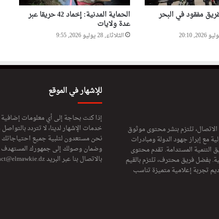
ريق مفقود في البحر
الحماية المدنية: إخماد 42 حريقا عبر
عدة ولايات
الثلاثاء, 28 يوليو 2026, 9:55
للإشهار في الموقع
إذا كنت بحاجة إلى أي معلومات إضافية
خدمات الإشهار لدينا، لا تتردد بالتواصل م
 الاتصال، تلتزم بنشر محتوى موثوق
نحن مستعدون لتلبية جميع احتياجاتك ال
ة مع إبراز جهود الدولة ومبادرات
وضمان وصولك إلى جمهورك المستهدف لا
ق التنمية المستدامة. تقدم محتوى
بالاتصال بنا عبر البريد
act@elmawkie.dz
ية. بفضل فريق محترف، تلتزم بالقيم
ديم تجربة إعلامية متميزة تناسب