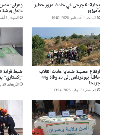
بجاية: 6 جرحى في حادث مرور خطير
وهران: مصرع 
بأميزور
داخل ورشة بن
السبت, 1 أغسطس 2026, 19:02
السبت, 1 أغسطس 2026, 12:10
ارتفاع حصيلة ضحايا حادث انقلاب
حافلة ببومرداس إلى 25 وفاة و44
“إكستازي” بمي
جريحا
الأربعاء, 29 يوليو 2026, 13:58
الجمعة, 31 يوليو 2026, 13:14