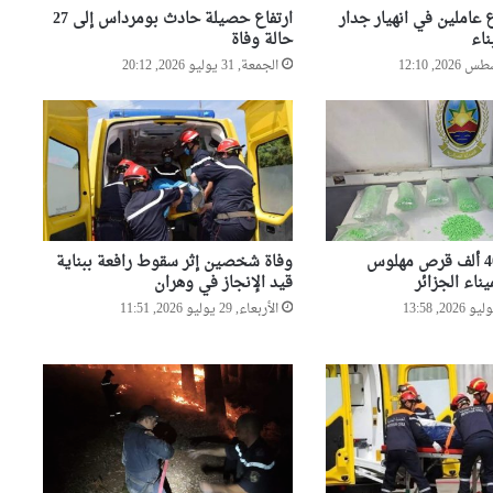
عاملين في انهيار جدار
ارتفاع حصيلة حادث بومرداس إلى 27
الجلفة: إحباط محاولة تهريب
اء
حالة وفاة
11.550 قرص مهلوس مع توقيف
شخص
الجمعة, 31 يوليو 2026, 20:12
6 وفيات و19 جريح في حادث
انقلاب حافلة بقسنطينة
بسبب عبارات خادشة تسيء
للأطفال..التماس 3 سنوات حبسا
ضبط قرابة 40 ألف قرص مهلوس
وفاة شخصين إثر سقوط رافعة ببناية
نافذا لمتهم
ناء الجزائر
قيد الإنجاز في وهران
الأربعاء, 29 يوليو 2026, 11:51
بعد تداول فيديو عبر مواقع
التواصل..توقيف متورطين في
الاعتداء على حرمة مسجد ببرج
الكيفان
مداهمات أمنية بأحياء وهران
تطيح بمروجين ومبحوث عنهم
وتحجز مخدرات وأسلحة بيضاء