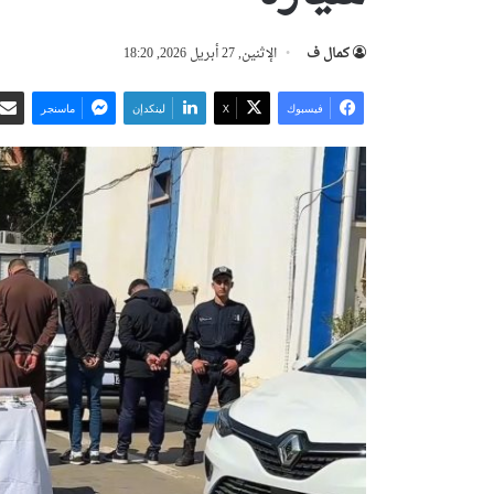
كمال ف
الإثنين, 27 أبريل 2026, 18:20
فيسبوك
‫X
لينكدإن
ماسنجر