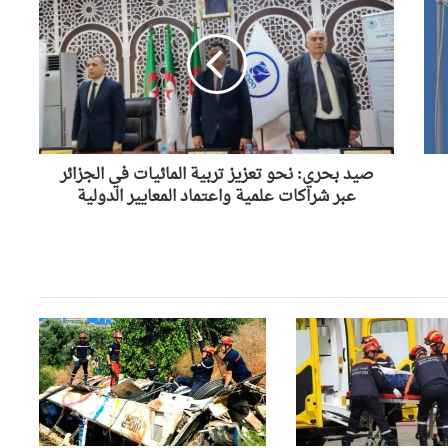
بحري:
الإطاحة بـ46 شخصا من عناصر
نحو
عصابات الأحياء في عمليات
تعزيز
شرطية بالبليدة
تربية
المائيات
وفاة أربعة أطفال غرقا في حوض
في
مائي بولاية سطيف
الجزائر
عبر
شراكات
صيد بحري: نحو تعزيز تربية المائيات في الجزائر
علمية
عبر شراكات علمية واعتماد المعايير الدولية
باتنة: ضبط 24000 كبسولة
واعتماد
بريغابالين مخبأة وسط مادة
المعايير
الرمل
الدولية
إحباط محاولة تهريب 1084 هاتفا
نقالا بميناء الجزائر
الأغواط: حجز 7400 قرص مهلوس
“بريغابالين”