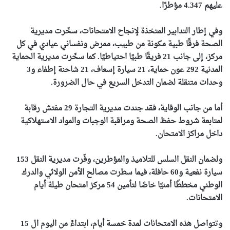
عليهم 4.347 مؤطرًا.
وفي إطار التدابير المتخذة لإنجاح الامتحانات، سخّرت مديرية
الصحة فرقًا طبية مكونة من طبيب، ممرض ونفساني عيادي في كل
مركز، إلى جانب 21 فريقًا طبيًا احتياطيًا. كما سخّرت مديرية الحماية
المدنية 292 عون حماية، 21 سيارة إسعاف، 21 شاحنة إطفاء و3
وحدات متنقلة لضمان التدخل السريع في حال الضرورة.
أما من جانب الوقاية، فقد جندت مديرية التجارة 29 مفتش رقابة
لمتابعة شروط حفظ الصحة ومراقبة الوجبات والمواد الاستهلاكية
داخل مراكز الامتحان.
ولضمان النقل السلس للتلاميذ والمؤطرين، وفّرت مديرية النقل 153
سيارة نفعية و60 حافلة، فيما سطرت مصالح الأمن الولائي والدرك
الوطني مخططًا أمنيًا خاصًا لتأمين 54 مركز امتحان طيلة أيام
الامتحانات.
وتتواصل هذه الامتحانات لمدة خمسة أيام، ابتداءً من اليوم ال 15