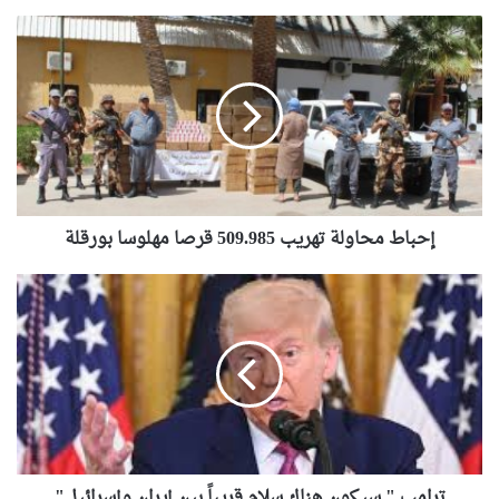
إحباط
محاولة
تهريب
509.985
قرصا
مهلوسا
بورقلة
إحباط محاولة تهريب 509.985 قرصا مهلوسا بورقلة
ترامب
"
سيكون
هناك
سلام
قريباً
بين
إيران
وإسرائيل"
ترامب " سيكون هناك سلام قريباً بين إيران وإسرائيل"