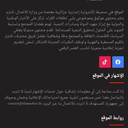
الموقع هي صحيفة إلكترونية إخبارية جزائرية معتمدة من وزارة الاتصال، تلتزم
بنشر محتوى موثوق وموضوعي يلبي تطلعات القراء. تركز على الأخبار الوطنية
والدولية مع إبراز جهود الدولة ومبادرات التنمية. تهتم بقضايا المجتمع وتسليط
الضوء على الحلول لتحقيق التنمية المستدامة. تقدم محتوى متنوعًا يغطي
السياسة، الاقتصاد، الثقافة، والمجتمع بدقة وشفافية. بفضل فريق محترف، تلتزم
بالقيم الصحفية والمهنية وتوظف التقنيات الحديثة للابتكار. تسعى لتقديم
تجربة إعلامية متميزة تناسب العصر الرقمي.
فيسبوك
‫TikTok
للإشهار في الموقع
إذا كنت بحاجة إلى أي معلومات إضافية حول خدمات الإشهار لدينا، لا تتردد
بالتواصل معنا. نحن مستعدون لتلبية جميع احتياجاتك الإعلانية وضمان وصولك
إلى جمهورك المستهدف لا تتردد بالاتصال بنا عبر البريد
contact@elmawkie.dz
روابط الموقع