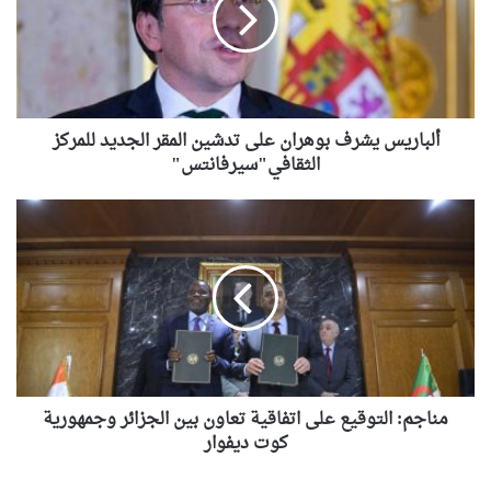
على
تدشين
المقر
الجديد
للمركز
الثقافي"سيرفانتس"
ألباريس يشرف بوهران على تدشين المقر الجديد للمركز
الثقافي"سيرفانتس"
مناجم:
التوقيع
على
اتفاقية
تعاون
بين
الجزائر
وجمهورية
كوت
ديفوار
مناجم: التوقيع على اتفاقية تعاون بين الجزائر وجمهورية
كوت ديفوار