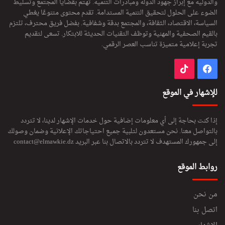
والدولية مع إبراز جهود الدولة ومبادرات التنمية. تهتم بقضايا المجتمع وتسليط
الضوء على الحلول لتحقيق التنمية المستدامة. تقدم محتوى متنوعًا يغطي
السياسة، الاقتصاد، الثقافة، والمجتمع بدقة وشفافية. بفضل فريق محترف، تلتزم
بالقيم الصحفية والمهنية وتوظف التقنيات الحديثة للابتكار. تسعى لتقديم
تجربة إعلامية متميزة تناسب العصر الرقمي.
فيسبوك
‫TikTok
للإشهار في الموقع
إذا كنت بحاجة إلى أي معلومات إضافية حول خدمات الإشهار لدينا، لا تتردد
بالتواصل معنا. نحن مستعدون لتلبية جميع احتياجاتك الإعلانية وضمان وصولك
إلى جمهورك المستهدف لا تتردد بالاتصال بنا عبر البريد
contact@elmawkie.dz
روابط الموقع
من نحن
اتصل بنا