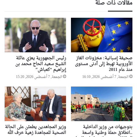
مقالات ذات صلة
صحيفة إسبانية: مخزونات الغاز
رئيس الجمهورية يعزي عائلة
الأوروبية تهبط إلى أدنى مستوى
الشيخ سعيد الحاج محمد بن
منذ عام 2011
إبراهيم “كعباش”
الجمعة, 7 أغسطس 2026, 16:10
الجمعة, 7 أغسطس 2026, 15:20
بتوجيهات من وزير الداخلية
وزير المجاهدين يطمئن على الحالة
..انطلاق حملة وطنية واسعة
الصحية للمجاهدة زهية خرف الله