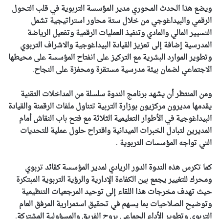
ويضع هذا الحدث المحوري مدير المؤسسة التربوية في قلب التحول
الرقمي والبيداغوجي من خلال ستة محاور استراتيجية تشمل
التسيير المالي والمادي وتنفيذ العمليات الرقمية وتفعيل الرياضة
المدرسية إضافة إلى تعزيز القيادة البيداغوجية والاشراف التربوي
وتطوير الموارد البشرية مع التركيز على انفتاح المؤسسة على محيطها
الاجتماعي لضمان بيئة مدرسية مستقرة ومحفزة على النجاح
.
ومن المنتظر أن يشهد برنامج الندوة سلسلة من المداخلات التقنية
يقدمها مديرون مركزيون بوزارة التربية تتناول ملفات الرقمنة والقيادة
البيداغوجية في الأطوار التعليمية الثلاثة مع فتح باب النقاش أمام
المديرين لتبادل الخبرات الميدانية واقتراح حلول عملية للتحديات
التي تواجه المؤسسات التربوية
.
كما تكرس هذه الندوة الدور الريادي لمدير المؤسسة كقائد تربوي
ومحرك للتغيير يجمع بين الكفاءة الإدارية والرؤية التربوية المبتكرة
حيث تهدف مخرجات هذا اللقاء إلى توحيد المرجعيات التنظيمية
وتوضيح الصلاحيات بما يسهم في تحقيق استمرارية المرفق العام
التربوي وتطوير الأداء الجماعي بروح الفريق والمسؤولية المشتركة
.