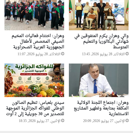
والي وهران يكرم المتفوقين في
وهران: اختتام فعاليات المخيم
شهادتي البكالوريا والتعليم
الصيفي المخصص لأطفال
المتوسط
الجمهورية العربية الصحراوية
الثلاثاء, 28 يوليو 2026, 13:45
الثلاثاء, 28 يوليو 2026, 11:07
وهران: اجتماع اللجنة الولائية
سيدي بلعباس: تنظيم الصالون
المكلفة بمتابعة وتطهير المشاريع
الوطني للفواكه الجزائرية الموجهة
الاستثمارية
للتصدير من 30 جويلية إلى 2 أوت
الإثنين, 27 يوليو 2026, 20:09
الإثنين, 27 يوليو 2026, 18:35