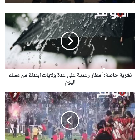
نشرية
خاصة:
أمطار
رعدية
على
عدة
ولايات
ابتداءً
من
مساء
نشرية خاصة: أمطار رعدية على عدة ولايات ابتداءً من مساء
اليوم
اليوم
تقرير
يفضح
استهداف
اتحاد
العاصمة
في
المغرب