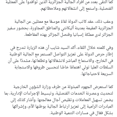
كما التقى بعدد من أفراد الجالية الجزائرية الذين توافدوا على الممثلية
القنصلية، واستمع إلى انشغالاتهم وملاحظاتهم.
وعقب ذلك، عقد كاتب الدولة لقاءً موسعًا مع ممثلين عن الجالية
الجزائرية المقيمة بمدينة أليكانتي والمناطق المجاورة، بحضور سفير
الجزائر لدى مملكة إسبانيا وقنصل الجزائر بهذه المقاطعة.
وفي كلمته خلال اللقاء، أكد السيد شايب أن هذه الزيارة تندرج في
إطار حرص الدولة على تعزيز التواصل المستمر مع الجالية الوطنية
في الخارج، والاستماع المباشر لانشغالاتها وتطلعاتها، مشددًا على أن
السلطات العليا تولي اهتمامًا خاصًا لتحسين ظروفها والاستجابة
السريعة لاحتياجاتها.
كما استعرض الجهود المبذولة من طرف وزارة الشؤون الخارجية
لتحديث وعصرنة الخدمات القنصلية، وتبسيط الإجراءات الإدارية، بما
يضمن تسهيل المعاملات وتقليص آجال معالجتها. وأشار كذلك إلى
المبادرات الرامية إلى تعزيز ارتباط الجالية بوطنها الأم، وإشراكها
بشكل فعّال في مسارات التنمية الوطنية.