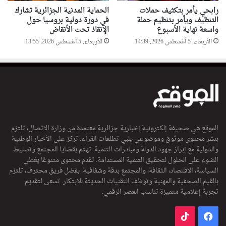
رابحي يأمر بتكثيف حملات
الحماية المدنية الجزائرية تشارك
التنظيف ويأمر بتنظيم حملة
في دورة دولية بروسيا حول
واسعة نهاية الأسبوع
الإنقاذ تحت الأنقاض
الأربعاء, 5 أغسطس 2026, 14:39
الأربعاء, 5 أغسطس 2026, 13:55
الموقع هي صحيفة إلكترونية إخبارية جزائرية معتمدة من وزارة الاتصال، تلتزم
بنشر محتوى موثوق وموضوعي يلبي تطلعات القراء. تركز على الأخبار الوطنية
والدولية مع إبراز جهود الدولة ومبادرات التنمية. تهتم بقضايا المجتمع وتسليط
الضوء على الحلول لتحقيق التنمية المستدامة. تقدم محتوى متنوعًا يغطي
السياسة، الاقتصاد، الثقافة، والمجتمع بدقة وشفافية. بفضل فريق محترف، تلتزم
بالقيم الصحفية والمهنية وتوظف التقنيات الحديثة للابتكار. تسعى لتقديم
تجربة إعلامية متميزة تناسب العصر الرقمي.
فيسبوك
‫TikTok