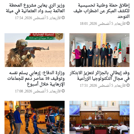
ة
إطلاق حملة وطنية تحسيسية
وزير الري يعاين مشروع المحطة
و
للكشف المبكر عن اضطراب طيف
العائمة بسد واد العثمانية في ميلة
إ
التوحد
الأربعاء, 5 أغسطس 2026, 17:54
ل
الأربعاء, 5 أغسطس 2026, 18:01
غ
ا
ء
ع
ق
و
د
ا
وفد إيطالي بالجزائر لتعزيز الابتكار
وزارة الدفاع: إرهابي يسلم نفسه
ل
في مجال التكنولوجيا الزراعية
وتوقيف 10 عناصر دعم للجماعات
ا
الإرهابية خلال أسبوع
الأربعاء, 5 أغسطس 2026, 17:51
ن
الأربعاء, 5 أغسطس 2026, 17:08
ت
ف
ا
ع