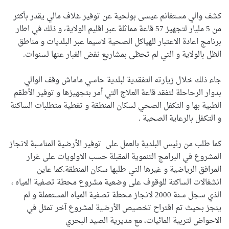
كشف والي مستغانم عيسى بولحية عن توفير غلاف مالي يقدر بأكثر
من 5 مليار لتجهيز 57 قاعة مماثلة عبر اقليم الولاية، و ذلك في اطار
برنامج اعادة الاعتبار للهياكل الصحية لاسيما عبر البلديات و مناطق
الظل بالولاية و التي لم تحظى بمشاريع نفض الغبار عنها لسنوات.
جاء ذلك خلال زيارته التفقدية لبلدية حاسي ماماش وقف الوالي
بدوار الرحاحلة لتفقد قاعة العلاج التي أمر بتجهيزها و توفير الأطقم
الطبية بها و التكفل الصحي لسكان المنطقة و تغطية متطلبات الساكنة
و التكفل بالرعاية الصحية .
كما طلب من رئيس البلدية بالعمل على توفير الأرضية المناسبة لانجاز
المشروع في البرامج التنموية المقبلة حسب الاولويات على غرار
المرافق الرياضية و غيرها التي طلبها سكان المنطقة.كما عاين
انشغالات الساكنة للوقوف على وضعية مشروع محطة تصفية المياه ،
الذي سجل سنة 2000 لانجاز محطة تصفية المياه المستعملة و لم
ينجز بحيث تم اقتراح تخصيص الأرضية لمشروع آخر تمثل في
الاحواض لتربية المائيات، مع مديرية الصيد البحري