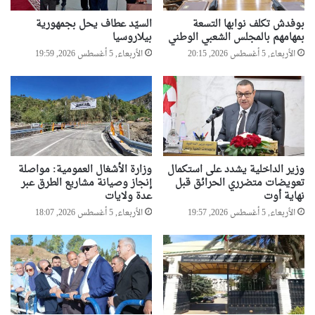
ن
ف
ا
بوفدش تكلف نوابها التسعة
السيّد عطاف يحل بجمهورية
د
بمهامهم بالمجلس الشعبي الوطني
بيلاروسيا
ة
الأربعاء, 5 أغسطس 2026, 20:15
الأربعاء, 5 أغسطس 2026, 19:59
ع
ن
2
2
6
م
س
ث
وزير الداخلية يشدد على استكمال
وزارة الأشغال العمومية: مواصلة
تعويضات متضرري الحرائق قبل
إنجاز وصيانة مشاريع الطرق عبر
ت
نهاية أوت
عدة ولايات
م
ر
الأربعاء, 5 أغسطس 2026, 19:57
الأربعاء, 5 أغسطس 2026, 18:07
ة
ف
ل
ا
ح
ي