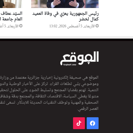
رئيس الجمهورية يعزي في وفاة العميد
السيّد عطاف 
كمال لخضر
العام جامعة ا
الأربعاء, 5 أغسطس 2026, 13:02
الأربعاء, 5 أغسطس 2026, 12:57
الموقع هي صحيفة إلكترونية إخبارية جزائرية معتمدة من وزارة
وموضوعي يلبي تطلعات القراء. تركز على الأخبار الوطنية والدولي
التنمية. تهتم بقضايا المجتمع وتسليط الضوء على الحلول لتحقي
متنوعًا يغطي السياسة، الاقتصاد، الثقافة، والمجتمع بدقة وشفاف
الصحفية والمهنية وتوظف التقنيات الحديثة للابتكار. تسعى لتق
العصر الرقمي.
فيسبوك
‫TikTok