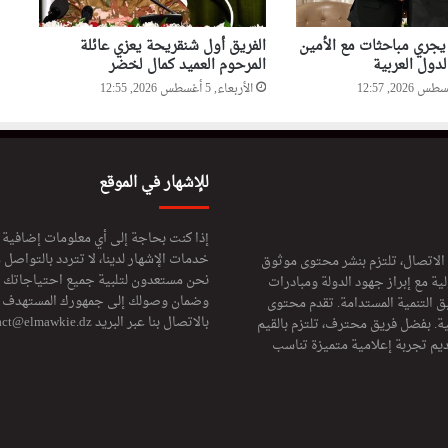
يجري مباحثات مع الأمين
الفريق أول شنقريحة يعزي عائلة
لدول العربية
المرحوم العميد كمال لخضر
الأربعاء, 5 أغسطس 2026, 12:55
للإشهار في الموقع
إذا كنت بحاجة إلى أي معلومات إضافية
خدمات الإشهار لدينا، لا تتردد بالتواصل م
 الاتصال، تلتزم بنشر محتوى موثوق
نحن مستعدون لتلبية جميع احتياجاتك ال
ة مع إبراز جهود الدولة ومبادرات
وضمان وصولك إلى جمهورك المستهدف لا
ق التنمية المستدامة. تقدم محتوى
بالاتصال بنا عبر البريد
act@elmawkie.dz
ية. بفضل فريق محترف، تلتزم بالقيم
ديم تجربة إعلامية متميزة تناسب