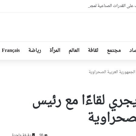
 على القدرات الصناعية لمجمع “فيروفيال” بعنابة
اد
مجتمع
ثقافة
العالم
المرأة
رياضة
Français
لجمهورية العربية الصحراوية
ري لقاءًا مع رئيس
لصحراوية
98
دقيقة واحدة