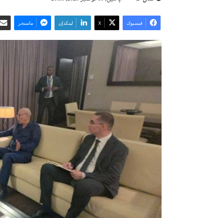
فيسبوك
‫X
لينكدإن
ماسنجر