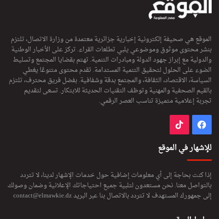
الموقع هي صحيفة إلكترونية إخبارية جزائرية معتمدة من وزارة الاتصال، تلتزم
بنشر محتوى موثوق وموضوعي يلبي تطلعات القراء. تركز على الأخبار الوطنية
والدولية مع إبراز جهود الدولة ومبادرات التنمية. تهتم بقضايا المجتمع وتسليط
الضوء على الحلول لتحقيق التنمية المستدامة. تقدم محتوى متنوعًا يغطي
السياسة، الاقتصاد، الثقافة، والمجتمع بدقة وشفافية. بفضل فريق محترف، تلتزم
بالقيم الصحفية والمهنية وتوظف التقنيات الحديثة للابتكار. تسعى لتقديم
تجربة إعلامية متميزة تناسب العصر الرقمي.
فيسبوك
‫TikTok
للإشهار في الموقع
إذا كنت بحاجة إلى أي معلومات إضافية حول خدمات الإشهار لدينا، لا تتردد
بالتواصل معنا. نحن مستعدون لتلبية جميع احتياجاتك الإعلانية وضمان وصولك
إلى جمهورك المستهدف لا تتردد بالاتصال بنا عبر البريد
contact@elmawkie.dz