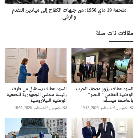
ميادين
التقدم
ملحمة 19 ماي 1956: من جبهات الكفاح إلى ميادين التقدم
والرقي
والرقي
مقالات ذات صلة
السيّد عطاف يزور متحف الحرب
السيّد عطاف يستقبل من طرف
الوطنية العظمى ” النصر”
رئيسة مجلس الجمهورية للجمعية
بالعاصمة مينسك
الوطنية البيلاروسية
الخميس, 6 أغسطس 2026, 19:13
الخميس, 6 أغسطس 2026, 18:55