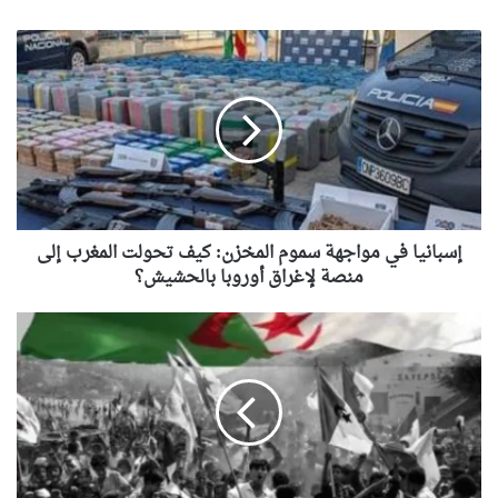
إسبانيا
في
مواجهة
سموم
المخزن:
كيف
تحولت
المغرب
إلى
منصة
إسبانيا في مواجهة سموم المخزن: كيف تحولت المغرب إلى
لإغراق
منصة لإغراق أوروبا بالحشيش؟
أوروبا
بالحشيش؟
ملحمة
19
ماي
1956:
من
جبهات
الكفاح
إلى