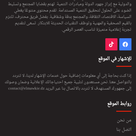
والدولية مع إبراز جهود الدولة ومبادرات التنمية. تهتم بقضايا المجتمع وتسليط
الضوء على الحلول لتحقيق التنمية المستدامة. تقدم محتوى متنوعًا يغطي
السياسة، الاقتصاد، الثقافة، والمجتمع بدقة وشفافية. بفضل فريق محترف، تلتزم
بالقيم الصحفية والمهنية وتوظف التقنيات الحديثة للابتكار. تسعى لتقديم
تجربة إعلامية متميزة تناسب العصر الرقمي.
فيسبوك
‫TikTok
للإشهار في الموقع
إذا كنت بحاجة إلى أي معلومات إضافية حول خدمات الإشهار لدينا، لا تتردد
بالتواصل معنا. نحن مستعدون لتلبية جميع احتياجاتك الإعلانية وضمان وصولك
إلى جمهورك المستهدف لا تتردد بالاتصال بنا عبر البريد
contact@elmawkie.dz
روابط الموقع
من نحن
اتصل بنا