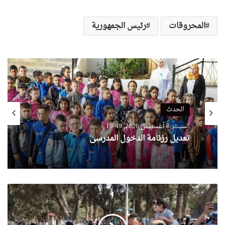
المحروقات
رئيس الجمهورية
الحدث
السبت, 8 أغسطس 2026, 16:49
تعديل رزنامة الدخول المدرسي
توعية
وترفيه
وتحسيس..
شرطة