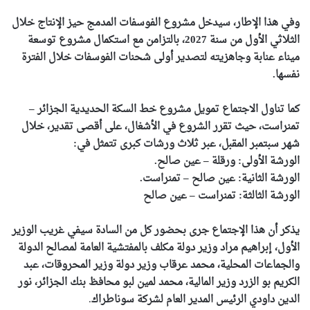
وفي هذا الإطار، سيدخل مشروع الفوسفات المدمج حيز الإنتاج خلال
الثلاثي الأول من سنة 2027، بالتزامن مع استكمال مشروع توسعة
ميناء عنابة وجاهزيته لتصدير أولى شحنات الفوسفات خلال الفترة
نفسها.
كما تناول الاجتماع تمويل مشروع خط السكة الحديدية الجزائر –
تمنراست، حيث تقرر الشروع في الأشغال، على أقصى تقدير، خلال
شهر سبتمبر المقبل، عبر ثلاث ورشات كبرى تتمثل في:
الورشة الأولى: ورقلة – عين صالح.
الورشة الثانية: عين صالح – تمنراست.
الورشة الثالثة: تمنراست – عين صالح
يذكر أن هذا الإجتماع جرى بحضور كل من السادة سيفي غريب الوزير
الأول، إبراهيم مراد وزير دولة مكلف بالمفتشية العامة لمصالح الدولة
والجماعات المحلية، محمد عرقاب وزير دولة وزير المحروقات، عبد
الكريم بو الزرد وزير المالية، محمد لمين لبو محافظ بنك الجزائر، نور
الدين داودي الرئيس المدير العام لشركة سوناطراك
.