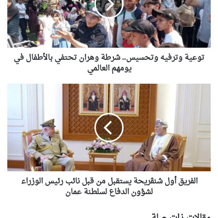
وهران
تحتفي
بالأطفال
في
يومهم
العالمي
توعية وترفيه وتحسيس.. شرطة وهران تحتفي بالأطفال في
يومهم العالمي
الفريق
أول
شنڨريحة
يستقبل
من
قبل
نائب
رئيس
الوزراء
لشؤون
الفريق أول شنڨريحة يستقبل من قبل نائب رئيس الوزراء
الدفاع
لشؤون الدفاع لسلطنة عمان
لسلطنة
عمان