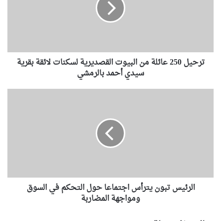
ل
2
5
0
ع
ترحيل 250 عائلة من البيوت القصديرية لسكنات لائقة بقرية
ا
ئ
سيدي أحمد بالرمشي
ل
ة
ا
م
ل
ن
ر
ا
ئ
ل
ي
ب
س
ي
ت
و
ب
ت
و
ا
الرئيس تبون يترأس اجتماعا حول التحكم في السوق
ن
ل
ي
ومواجهة المضاربة
ق
ت
ص
ر