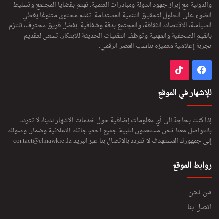
والدولية مع إبراز جهود الدولة ومبادرات التنمية. تهتم بقضايا المجتمع وتسليط
الضوء على الحلول لتحقيق التنمية المستدامة. تقدم محتوى متنوعًا يغطي
السياسة، الاقتصاد، الثقافة، والمجتمع بدقة وشفافية. بفضل فريق محترف، تلتزم
بالقيم الصحفية والمهنية وتوظف التقنيات الحديثة للابتكار. تسعى لتقديم
تجربة إعلامية متميزة تناسب العصر الرقمي.
فيسبوك
‫TikTok
للإشهار في الموقع
إذا كنت بحاجة إلى أي معلومات إضافية حول خدمات الإشهار لدينا، لا تتردد
بالتواصل معنا. نحن مستعدون لتلبية جميع احتياجاتك الإعلانية وضمان وصولك
إلى جمهورك المستهدف لا تتردد بالاتصال بنا عبر البريد
contact@elmawkie.dz
روابط الموقع
من نحن
اتصل بنا