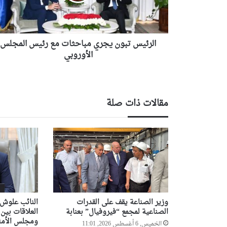
س
ت
ب
و
الرئيس تبون يجري مباحثات مع رئيس المجلس
ن
ي
الأوروبي
ج
ر
ي
م
مقالات ذات صلة
ب
ا
ح
ث
ا
ت
م
ع
ر
وزير الصناعة يقف على القدرات
النائب علوش 
ئ
الصناعية لمجمع “فيروفيال” بعنابة
العلاقات بين
ي
ومجلس الأمة
س
الخميس, 6 أغسطس 2026, 11:01