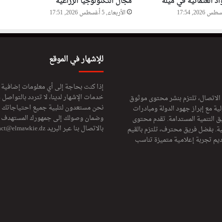
اد العثمانية في ميلة
مجال التكنولوجيا الزراعية
م
الأربعاء, 5 أغسطس 2026, 17:51
ي
ن
ا
ئ
ي
للإشهار في الموقع
ب
و
إذا كنت بحاجة إلى أي معلومات إضافية
ز
خدمات الإشهار لدينا، لا تتردد بالتواصل م
ج
 الاتصال، تلتزم بنشر محتوى موثوق
نحن مستعدون لتلبية جميع احتياجاتك ال
ا
ة مع إبراز جهود الدولة ومبادرات
وضمان وصولك إلى جمهورك المستهدف لا
ر
ق التنمية المستدامة. تقدم محتوى
بالاتصال بنا عبر البريد
act@elmawkie.dz
و
ية. بفضل فريق محترف، تلتزم بالقيم
ب
ديم تجربة إعلامية متميزة تناسب
ن
ي
ص
ا
ف