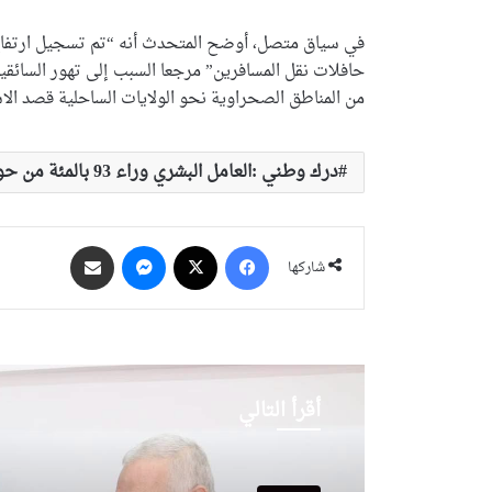
في سياق متصل، أوضح المتحدث أنه “تم تسجيل ارتفاع 
حافلات نقل المسافرين” مرجعا السبب إلى تهور السائقين
من المناطق الصحراوية نحو الولايات الساحلية قصد الا
درك وطني :العامل البشري وراء 93 بالمئة من حوادث المرور
فيسبوك
‫X
ماسنجر
مشاركة عبر البريد
شاركها
أقرأ التالي