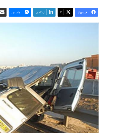
فيسبوك
‫X
لينكدإن
ماسنجر