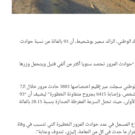
كشف رئيس مكتب التنسيق المروري بالقيادة العامة للدرك الوطني، الرائد سمير بوشحيط، أن 93 بالمائة من نسبة حوادث
ن “حوادث المرور تحصد سنويا أكثر من ألفي قتيل ويتحمل وزرها
السيّد عطاف يزور متحف الحرب
وبلغة الأرقام كشف الرائد بوشحيط، أن “مصالح الدرك الوطني سجلت عبر إقليم اختصاصها 3883 حادث مرور خلال الـ7
الوطنية العظمى ” النصر”
أشهر الأولى من السنة الجارية، أسفرت عن مقتل 1552 شخص، وإصابة 6415 بجروح متفاوتة الخطورة” ليضيف أن “93
بالعاصمة مينسك
بالمائة من نسبة الحوادث سببها العامل البشري بالدرجة الأولى، حيث تحتل السرعة المفرطة الصدارة بنسبة 28.15 بالمائة
السيّد عطاف يستقبل من طرف
رئيسة مجلس الجمهورية للجمعية
الوطنية البيلاروسية
رتفاع المسجل في عدد حوادث المرور الخطيرة التي تتسبب في وفاة
ار ما حدث في كل من النعامة، إليزي، تندوف وعنابة”.