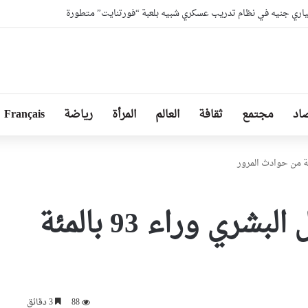
ون الدينية وسونلغاز تنشران ثقافة ترشيد استهلاك الطاقة بالمساجد
اد
مجتمع
ثقافة
العالم
المرأة
رياضة
Français
الدرك الوطني :العامل البشري وراء 93 بالمئة
88
3 دقائق