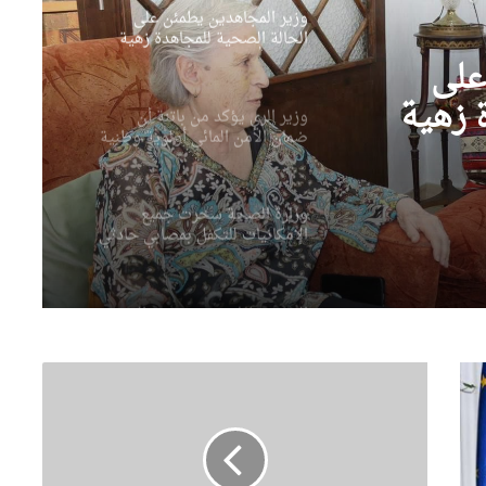
وزير المجاهدين يطمئن على
الحالة الصحية للمجاهدة زهية
خرف الله
على
 زهية
وزير الري يؤكد من باتنة أن
ضمان الأمن المائي أولوية وطنية
وزارة الصحة سخرت جميع
الإمكانيات للتكفل بمصابي حادثي
قسنطينة وتيارت
السيّد عطاف يزور متحف الحرب
الوطنية العظمى ” النصر”
بالعاصمة مينسك
م
د
السيّد عطاف يستقبل من طرف
ي
رئيسة مجلس الجمهورية للجمعية
ر
الوطنية البيلاروسية
ي