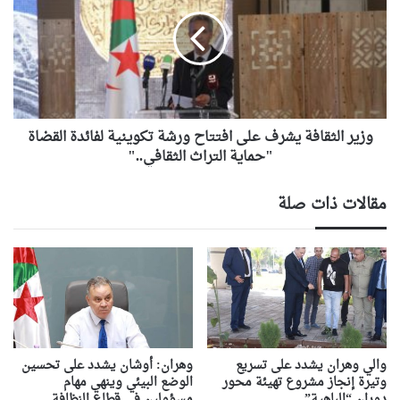
يشرف
على
افتتاح
ورشة
تكوينية
لفائدة
القضاة
"حماية
وزير الثقافة يشرف على افتتاح ورشة تكوينية لفائدة القضاة
التراث
"حماية التراث الثقافي.."
الثقافي.."
مقالات ذات صلة
والي وهران يشدد على تسريع
وهران: أوشان يشدد على تحسين
وتيرة إنجاز مشروع تهيئة محور
الوضع البيئي وينهي مهام
دوران “الباهية”
مسؤولين في قطاع النظافة