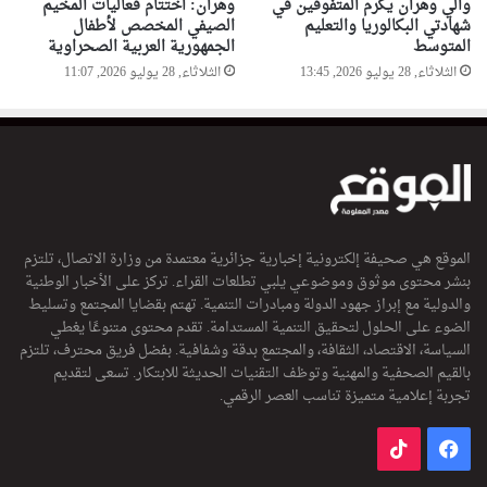
والي وهران يكرم المتفوقين في
وهران: اختتام فعاليات المخيم
شهادتي البكالوريا والتعليم
الصيفي المخصص لأطفال
المتوسط
الجمهورية العربية الصحراوية
الثلاثاء, 28 يوليو 2026, 13:45
الثلاثاء, 28 يوليو 2026, 11:07
الموقع هي صحيفة إلكترونية إخبارية جزائرية معتمدة من وزارة الاتصال، تلتزم
بنشر محتوى موثوق وموضوعي يلبي تطلعات القراء. تركز على الأخبار الوطنية
والدولية مع إبراز جهود الدولة ومبادرات التنمية. تهتم بقضايا المجتمع وتسليط
الضوء على الحلول لتحقيق التنمية المستدامة. تقدم محتوى متنوعًا يغطي
السياسة، الاقتصاد، الثقافة، والمجتمع بدقة وشفافية. بفضل فريق محترف، تلتزم
بالقيم الصحفية والمهنية وتوظف التقنيات الحديثة للابتكار. تسعى لتقديم
تجربة إعلامية متميزة تناسب العصر الرقمي.
فيسبوك
‫TikTok