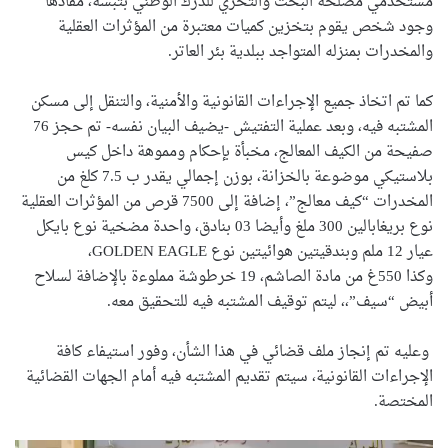
مستخدمي مصلحة البحث والتحري للدرك الوطني بتبسة، مفادها
وجود شخص يقوم بتخزين كميات معتبرة من المؤثرات العقلية
والمخدرات بمنزله المتواجد ببلدية بئر العاتر.
كما تم اتخاذ جميع الإجراءات القانونية والأمنية، والتنقل إلى مسكن
المشتبه فيه، وبعد عملية التفتيش -يضيف البيان نفسه- تم حجز 76
صفيحة من الكيف المعالج، مخبأة بإحكام ومموهة داخل كيس
بلاستيكي موضوعة بالخزانة، بوزن إجمالي يقدر ب 7.5 كلغ من
المخدرات “كيف معالج”، إضافة إلى 7500 قرص من المؤثرات العقلية
نوع بريغابالين 300 ملغ وأيضا 03 بنادق، واحدة مضخية نوع بايكل
عيار 12 ملم وبندقيتين هوائيتين نوع GOLDEN EAGLE،
وكذا 550غ من مادة الصاشم، 19 خرطوشة مملوءة بالإضافة لسلاح
أبيض “سيف”،، ليتم توقيف المشتبه فيه للتحقيق معه.
وعليه تم إنجاز ملف قضائي في هذا الشأن، وفور استيفاء كافة
الإجراءات القانونية، سيتم تقديم المشتبه فيه أمام الجهات القضائية
المختصة.