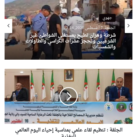
جهوي
الجمعة, 7 أغسطس 2026, 13:34
شرطة وهران تطيح بمستغلي الشواطئ غير
الشرعيين وتحجز عشرات الكراسي والطاولات
والشمسيات
ا
ل
ج
ل
ف
ة
:
ت
ن
الجلفة : تنظيم لقاء علمي بمناسبة إحياء اليوم العالمي
ظ
ي
للتغذية