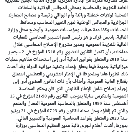
عرف مشاركة مدراء من الإدارة المركزية لوزارة المالية تابعين للمديرية
العامة للخزينة والمحاسبة وممثلي المجالس الولائية والسلطات
المحلية لولايات خنشلة وباتنة وأم البواقي وتبسة و مصالح الجمارك
الجزائرية والمجالس الوطنية لمهن الخبير المحاسب ومحافظ
الحسابات وكذا عدة هيئات ومؤسسات عمومية. وأوضح ممثل وزارة
المالية, باديس فراد, و هو رئيس قسم التسيير المحاسبي للعمليات
المالية للخزينة العمومية ومدير مشروع الإصلاح المحاسبي خلال
مداخلته, بأن تفعيل القانون العضوي رقم 18ـ15 المؤرخ في 2 سبتمبر
سنة 2018 والمتعلق بقوانين المالية أدى إلى استحداث مفاهيم عمليات
ميزانياتية جديدة فيما يتعلق بإعداد وتنفيذ ميزانية الدولة وقد أحدث
ذلك تطورا هاما وملحوظا في الإطار التشريعي والتنظيمي المتعلق
بقطاع المالية العمومية. وأضاف بأن ذات القانون العضوي أدى إلى
إجراء إصلاح شامل للإطار القانوني الذي كان يحكم المحاسبة
العمومية والمكرس سابقا بموجب القانون رقم 90-21 المؤرخ في 15
أغسطس سنة 1990 والمتعلق بالمحاسبة العمومية المعدل والمتمم
والذي تم إلغاؤه وحل محله القانون رقم 23ـ07 المؤرخ في 21 يونيو
سنة 2023 والمتعلق بقواعد المحاسبة العمومية والتسيير المالي.
بدورها, أكدت أحلام لجرم, نائبة مدير التنظيم المحاسبي بوزارة