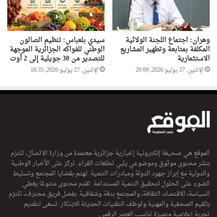
وهران: اجتماع اللجنة الولائية
سيدي بلعباس: تنظيم الصالون
المكلفة بمتابعة وتطهير المشاريع
الوطني للفواكه الجزائرية الموجهة
الاستثمارية
للتصدير من 30 جويلية إلى 2 أوت
الإثنين, 27 يوليو 2026, 20:09
الإثنين, 27 يوليو 2026, 18:35
الموقع هي صحيفة إلكترونية إخبارية جزائرية معتمدة من وزارة الاتصال، تلتزم
بنشر محتوى موثوق وموضوعي يلبي تطلعات القراء. تركز على الأخبار الوطنية
والدولية مع إبراز جهود الدولة ومبادرات التنمية. تهتم بقضايا المجتمع وتسليط
الضوء على الحلول لتحقيق التنمية المستدامة. تقدم محتوى متنوعًا يغطي
السياسة، الاقتصاد، الثقافة، والمجتمع بدقة وشفافية. بفضل فريق محترف، تلتزم
بالقيم الصحفية والمهنية وتوظف التقنيات الحديثة للابتكار. تسعى لتقديم
تجربة إعلامية متميزة تناسب العصر الرقمي.