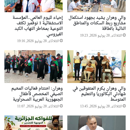
ا
ل
خ
والي وهران يشيد بجهود استكمال
إحياء لليوم العالمي..المؤسسة
ط
مشاريع ربط السكنات والمناطق
الاستشفائية 1 نوفمبر تكثف
و
النائية بالطاقة
التوعية بمخاطر التهاب الكبد
ط
الفيروسي
الثلاثاء, 28 يوليو 2026, 19:23
الثلاثاء, 28 يوليو 2026, 19:16
والي وهران يكرم المتفوقين في
وهران: اختتام فعاليات المخيم
شهادتي البكالوريا والتعليم
الصيفي المخصص لأطفال
المتوسط
الجمهورية العربية الصحراوية
الثلاثاء, 28 يوليو 2026, 13:45
الثلاثاء, 28 يوليو 2026, 11:07