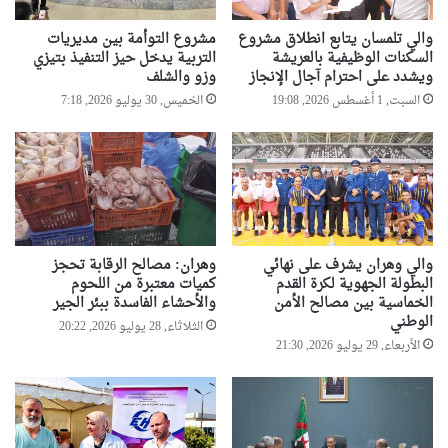
ا
ي
ل
ع
والي تلمسان يتابع انطلاق مشروع
مشروع التوأمة بين مديريات
ي
ا
السكنات الوظيفية بالعريشة
التربية يدخل حيز التنفيذ بتيزي
و
ل
ويشدد على احترام آجال الإنجاز
وزو والشلف
م
ح
السبت, 1 أغسطس 2026, 19:08
الخميس, 30 يوليو 2026, 7:18
ا
ا
ل
ف
ع
ل
ا
ا
ل
ت
م
ع
ي
ل
ل
والي وهران يشرف على نهائي
وهران: مصالح الرقابة تحجز
ى
البطولة الجهوية لكرة القدم
كميات معتبرة من اللحوم
ل
م
الخماسية بين مصالح الأمن
والأحشاء الفاسدة ببئر الجير
ت
س
الوطني
غ
الثلاثاء, 28 يوليو 2026, 20:22
ت
الأربعاء, 29 يوليو 2026, 21:30
ذ
و
ي
ى
ة
ه
ذ
ه