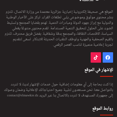
الموقع هي صحيفة إلكترونية إخبارية جزائرية معتمدة من وزارة الاتصال، تلتزم
بنشر محتوى موثوق وموضوعي يلبي تطلعات القراء. تركز على الأخبار الوطنية
والدولية مع إبراز جهود الدولة ومبادرات التنمية. تهتم بقضايا المجتمع وتسليط
الضوء على الحلول لتحقيق التنمية المستدامة. تقدم محتوى متنوعًا يغطي
السياسة، الاقتصاد، الثقافة، والمجتمع بدقة وشفافية. بفضل فريق محترف، تلتزم
بالقيم الصحفية والمهنية وتوظف التقنيات الحديثة للابتكار. تسعى لتقديم
تجربة إعلامية متميزة تناسب العصر الرقمي.
فيسبوك
‫TikTok
للإشهار في الموقع
إذا كنت بحاجة إلى أي معلومات إضافية حول خدمات الإشهار لدينا، لا تتردد
بالتواصل معنا. نحن مستعدون لتلبية جميع احتياجاتك الإعلانية وضمان وصولك
إلى جمهورك المستهدف لا تتردد بالاتصال بنا عبر البريد
contact@elmawkie.dz
روابط الموقع