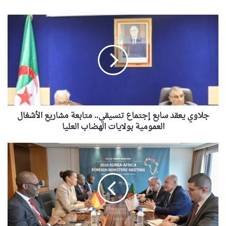
جلاوي
يعقد
سابع
إجتماع
تنسيقي..
متابعة
مشاريع
الأشغال
العمومية
بولايات
جلاوي يعقد سابع إجتماع تنسيقي.. متابعة مشاريع الأشغال
الهضاب
العمومية بولايات الهضاب العليا
العليا
السيد
عطاف
يجري
محادثات
ثنائية
مع
وزيرة
الشؤون