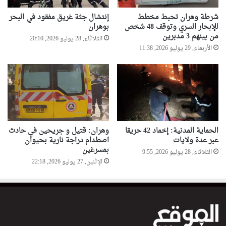
شرطة وهران تحبط مخطط
إنتشال جثة غريق مفقود في البحر
للإبحار السري وتوقف 48 شخص
بوهران
من بينهم 3 مدبرين
الثلاثاء, 28 يوليو 2026, 20:10
الأربعاء, 29 يوليو 2026, 11:38
الحماية المدنية: إخماد 42 حريقا
وهران: قتيل و جريحين في حادث
عبر عدة ولايات
اصطدام دراجة نارية بحيوان
بمسرغين
الثلاثاء, 28 يوليو 2026, 9:55
الإثنين, 27 يوليو 2026, 22:18