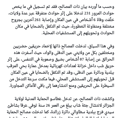
وحسب ما أورده بيان ذات المصالح، فقد تم تسجيل في ما يخص
حوادث المرور 231 تدخلا على إثر حوادث متفرقة عبر عدة ولايات،
خلّفت وفاة 6 أشخاص في عين المكان وإصابة 261 آخرين بجروح
مختلفة ومتفاوتة الخطورة، حيث تم التكفل بالضحايا في مكان
الحوادث وتحويلهم إلى المستشفيات المحلية.
وفي هذا السياق، تدخلت المصالح ذاتها لإخماد حريقين حضريين
ومختلفين بكل من ولايتي عين الدفلى والواد، حيث أسفرت هذه
الحرائق عن إصابة 07 أشخاص بضيق وصعوبة في التنفس، على إثر
حريق شب داخل خزانة لعدادات كهربائية بمدخل عمارة بحي المرقب
ببلدية ودائرة عين الدفلى، وقد تم التكفل بالضحايا في عين المكان
قبل تحويلهم إلى المستشفى المحلي، فيما مكنت سرعة التدخل من
السيطرة على الحريقين ومنع انتشارهما إلى باقي الأماكن المجاورة.
وكشفت ذات المصالح، عن تدخل غطاسو الحماية المدنية لولاية
الجزائر لانتشال جثة شاب يبلغ من العمر 26 سنة توفي غرقا بشاطئ
سيدي فرج ببلدية سطاوالي دائرة زرالدة، كما تدخلت مصالح الحماية