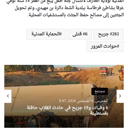
المدنية لولاية الطارف لانتشال جثة طفل يبلغ من العمر 14 سنة توفي
غرقا بشاطئ فرطاسة ببلدية الشط دائرة بن مهيدي، وتم تحويل
الجثتين إلى مصالح حفظ الجثث بالمستشفيات المحلية
.
261 جريح
6 قتلى
الحماية المدنية
حوادث المرور
مجتمع
الخميس, 6 أغسطس 2026, 9:07
6 وفيات و19 جريح في حادث انقلاب حافلة
بقسنطينة