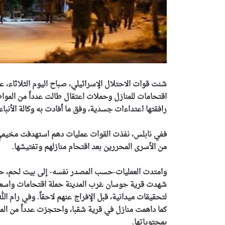
شنت قوات الاحتلال الإسرائيلي، صباح اليوم الثلاثاء، 
اقتحامات للمنازل وحملات اعتقال طالت عدداً من الموا
رافقتها اعتداءات جسدية، وفق ما أفادت به وكالة الأنباء 
ففي نابلس، نفذت القوات عمليات دهم استهدفت مخيمي 
من الأسرى المحررين بعد اقتحام منازلهم وتفتيشها.
وامتدت العمليات-حسب المصدر نفسه- إلى بيت لحم، حي
لتحقيقات ميدانية، قبل الإفراج عنهم لاحقاً.
وفي رام الل
كما داهمت منازل في قرية شقبا، واحتجزت عدداً من المو
بمحتوياتها.