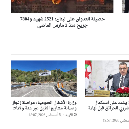
و7804
ضربة أمنية لشبكة هربت 21 طنا
من الكوكايين إلى أوروبا بتمويل
جريح
من مستثمرين في الإمارات
منذ
2
حصيلة العدوان على لبنان: 2521 شهيد و7804
مارس
جريح منذ 2 مارس الماضي
النائب علوش أمين يتولى متابعة
الماضي
العلاقات بين المجلس الشعبي
الوطني ومجلس الأمة والحكومة
بوفدش تكلف نوابها التسعة
بمهامهم بالمجلس الشعبي الوطني
السيّد عطاف يزور متحف الحرب
الوطنية العظمى ” النصر”
بالعاصمة مينسك
ة يشدد على استكمال
وزارة الأشغال العمومية: مواصلة إنجاز
السيّد عطاف يستقبل من طرف
ري الحرائق قبل نهاية
وصيانة مشاريع الطرق عبر عدة ولايات
رئيسة مجلس الجمهورية للجمعية
الأربعاء, 5 أغسطس 2026, 18:07
الوطنية البيلاروسية