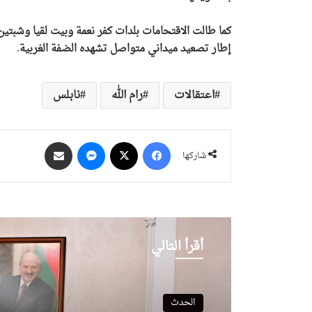
كما طالت الاقتحامات بلدات كفر نعمة وبيت لقيا وشبتي
إطار تصعيد ميداني متواصل تشهده الضفة الغربية
.
اعتقالات
رام الله
نابلس
فيسبوك
‫X
ماسنجر
مشاركة عبر البريد
شاركها
أقرأ التالي
الحدث