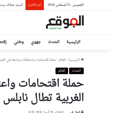
الخميس , 6 أغسطس 2026
السيّد عطاف يستق
آخر الأخبار
الرئيسية
الحدث
جهوي
وطني
إقتص
الرئيسية
/
العالم
/
حملة اقتحامات واعتقالات واسعة في الضفة 
الحدث
العالم
حملة اقتحامات واعت
الغربية تطال نابلس 
كمال ف
الثلاثاء, 28 أبريل 2026, 8:29