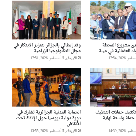
السيّد عطاف يجري لقاء على
إنفراد مع نظيره البيلاروسي
السيّد عطاف يضع إكليلا من
الزهور أمام تمثال النصر بالعاصمة
مينسك
اين مشروع المحطة
وفد إيطالي بالجزائر لتعزيز الابتكار في
اد العثمانية في ميلة
مجال التكنولوجيا الزراعية
أحداث سبتة تدفع البرلمان
الأربعاء, 5 أغسطس 2026, 17:51
الإسباني لمطالبة “الفيفا” بإلغاء
المشاركة المغربية في استضافة
مونديال2030
تكثيف حملات التنظيف
الحماية المدنية الجزائرية تشارك في
 حملة واسعة نهاية
دورة دولية بروسيا حول الإنقاذ تحت
الأنقاض
الأربعاء, 5 أغسطس 2026, 13:55