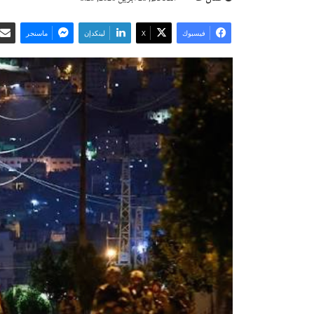
فيسبوك
‫X
لينكدإن
ماسنجر