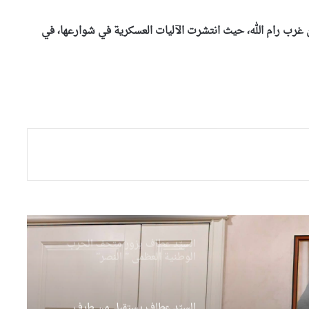
من الكوكايين إلى أوروبا بتمويل
من مستثمرين في الإمارات
ن غرب رام الله، حيث انتشرت الآليات العسكرية في شوارعها، في
النائب علوش أمين يتولى متابعة
العلاقات بين المجلس الشعبي
الوطني ومجلس الأمة والحكومة
بوفدش تكلف نوابها التسعة
بمهامهم بالمجلس الشعبي الوطني
السيّد عطاف يزور متحف الحرب
الوطنية العظمى ” النصر”
بالعاصمة مينسك
السيّد عطاف يستقبل من طرف
رئيسة مجلس الجمهورية للجمعية
الوطنية البيلاروسية
السيّد عطاف يجري لقاء على