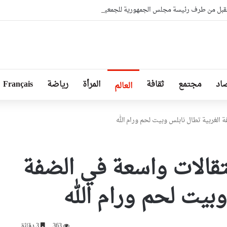
بل من طرف رئيسة مجلس الجمهورية للجمعية الوطنية البيلاروسية
اد
مجتمع
ثقافة
المرأة
رياضة
Français
العالم
الغربية تطال نابلس وبيت لحم ورام الله
قالات واسعة في الضفة
وبيت لحم ورام الله
363
3 دقائق