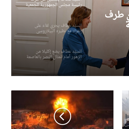
إنفراد مع نظيره البيلاروسي
 على
وسي
السيّد عطاف يضع إكليلا من
الزهور أمام تمثال النصر بالعاصمة
مينسك
ن طرف
أحداث سبتة تدفع البرلمان
الإسباني لمطالبة “الفيفا” بإلغاء
المشاركة المغربية في استضافة
مونديال2030
وسية
الإعلان اليوم عن النتائج النهائية
لمسابقة توظيف الأساتذة
باستثناء هذه الولايات
حصيلة
العدوان
وزير الصناعة يقف على القدرات
على
الصناعية لمجمع “فيروفيال”
لبنان:
بعنابة
2521
شهيد