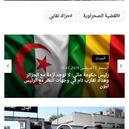
القضية الصحراوية
حراك نقابي
الحدث
الجمعة, 7 أغسطس 2026, 18:43
رئيس حكومة مالي: لا توجد أزمة مع الجزائر
وهناك تقارب تام في وجهات النظر مع الرئيس
تبون
شرطة
وهران
تسطر
مخططا