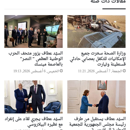
مقالات ذات صلة
وزارة الصحة سخرت جميع
السيّد عطاف يزور متحف الحرب
الإمكانيات للتكفل بمصابي حادثي
الوطنية العظمى ” النصر”
قسنطينة وتيارت
بالعاصمة مينسك
الجمعة, 7 أغسطس 2026, 11:21
الخميس, 6 أغسطس 2026, 19:13
السيّد عطاف يستقبل من طرف
السيّد عطاف يجري لقاء على إنفراد
رئيسة مجلس الجمهورية للجمعية
مع نظيره البيلاروسي