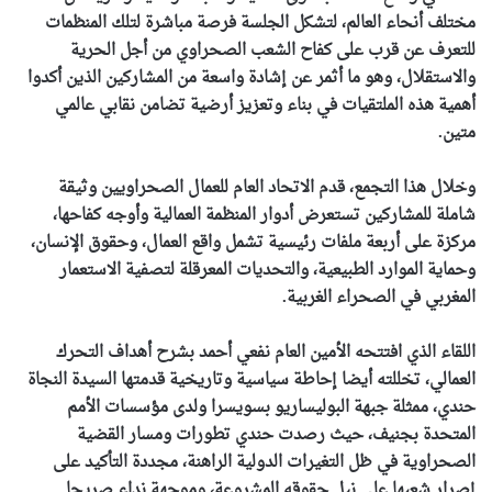
مختلف أنحاء العالم، لتشكل الجلسة فرصة مباشرة لتلك المنظمات
للتعرف عن قرب على كفاح الشعب الصحراوي من أجل الحرية
والاستقلال، وهو ما أثمر عن إشادة واسعة من المشاركين الذين أكدوا
أهمية هذه الملتقيات في بناء وتعزيز أرضية تضامن نقابي عالمي
متين.
وخلال هذا التجمع، قدم الاتحاد العام للعمال الصحراويين وثيقة
شاملة للمشاركين تستعرض أدوار المنظمة العمالية وأوجه كفاحها،
مركزة على أربعة ملفات رئيسية تشمل واقع العمال، وحقوق الإنسان،
وحماية الموارد الطبيعية، والتحديات المعرقلة لتصفية الاستعمار
المغربي في الصحراء الغربية.
اللقاء الذي افتتحه الأمين العام نفعي أحمد بشرح أهداف التحرك
العمالي، تخللته أيضا إحاطة سياسية وتاريخية قدمتها السيدة النجاة
حندي، ممثلة جبهة البوليساريو بسويسرا ولدى مؤسسات الأمم
المتحدة بجنيف، حيث رصدت حندي تطورات ومسار القضية
الصحراوية في ظل التغيرات الدولية الراهنة، مجددة التأكيد على
إصرار شعبها على نيل حقوقه المشروعة، وموجهة نداء صريحا