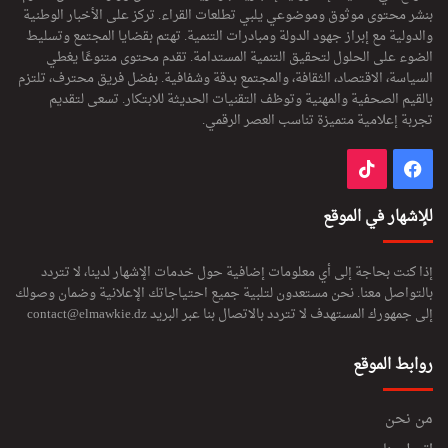
بنشر محتوى موثوق وموضوعي يلبي تطلعات القراء. تركز على الأخبار الوطنية
والدولية مع إبراز جهود الدولة ومبادرات التنمية. تهتم بقضايا المجتمع وتسليط
الضوء على الحلول لتحقيق التنمية المستدامة. تقدم محتوى متنوعًا يغطي
السياسة، الاقتصاد، الثقافة، والمجتمع بدقة وشفافية. بفضل فريق محترف، تلتزم
بالقيم الصحفية والمهنية وتوظف التقنيات الحديثة للابتكار. تسعى لتقديم
تجربة إعلامية متميزة تناسب العصر الرقمي.
فيسبوك
‫TikTok
للإشهار في الموقع
إذا كنت بحاجة إلى أي معلومات إضافية حول خدمات الإشهار لدينا، لا تتردد
بالتواصل معنا. نحن مستعدون لتلبية جميع احتياجاتك الإعلانية وضمان وصولك
إلى جمهورك المستهدف لا تتردد بالاتصال بنا عبر البريد
contact@elmawkie.dz
روابط الموقع
من نحن