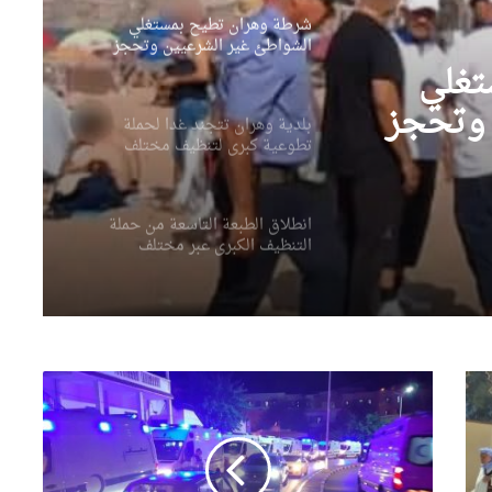
شرطة وهران تطيح بمستغلي
الشواطئ غير الشرعيين وتحجز
عشرات الكراسي والطاولات
تغلي
والشمسيات
 وتحجز
بلدية وهران تتجند غدا لحملة
تطوعية كبرى لتنظيف مختلف
ات
المندوبيات
انطلاق الطبعة التاسعة من حملة
التنظيف الكبرى عبر مختلف
مقاطعات العاصمة
وهران تستعيد بريقها بحملة
تنظيف كبرى
تنفيذا
لتعليمات
وهران خضراء تكثف عمليات
رئيس
العناية بالمساحات الخضراء
الجمهورية..الشروع
وتحسين المحيط الحضري
في