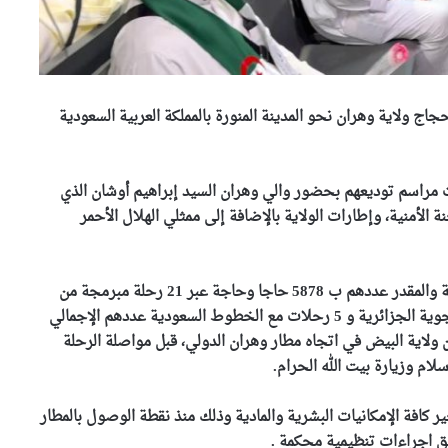
جاج ولاية وهران نحو المدينة المنورة بالمملكة العربية السعودية
اجًا وحاجة، حيث جرت مراسم توديعهم بحضور والي وهران السيد إبراهيم أوشان الذي
الأمنية، وإطارات الولاية بالإضافة إلى ممثلي الهلال الأحمر
ويُنتظر أن يلتحق باقي حجاج الولاية إلى البقاع المقدسة والمقدر عددهم ب 5878 حاجا وحاجة عبر 21 رحلة مبرمجة من
مطار وهران الدولي نحو البقاع المقدسة مع الخطوط الجوية الجزائرية و 5 رحلات مع الخطوط السعودية عددهم الإجمالي
رحلة مبرمجة، تنطلق من ولاية البيض في اتجاه مطار وهران الدولي، قبل مواصلة الرحلة
لام وزيارة بيت الله الحرام.
وهران خضراء تكثف عمليات
العناية بالمساحات الخضراء
وتحسين المحيط الحضري
افة الإمكانيات البشرية والمادية وذلك منذ نقطة الوصول بالمطار
فق اجراءات تنظيمية محكمة .