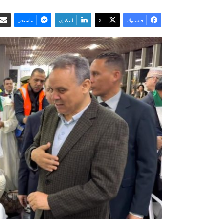
فيسبوك
‫X
لينكدإن
ماسنجر