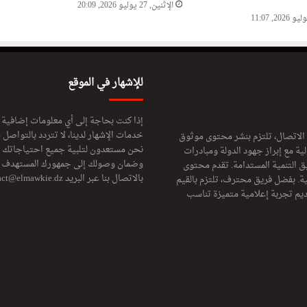
الإثنين, 27 يوليو 2026, 20:09
للإشهار في الموقع
إذا كنت بحاجة إلى أي معلومات إضافية
خدمات الإشهار لدينا، لا تتردد بالتواصل م
 الاتصال، تلتزم بنشر محتوى موثوق
نحن مستعدون لتلبية جميع احتياجاتك ال
ة مع إبراز جهود الدولة ومبادرات
وضمان وصولك إلى جمهورك المستهدف لا
ق التنمية المستدامة. تقدم محتوى
بالاتصال بنا عبر البريد
act@elmawkie.dz
ية. بفضل فريق محترف، تلتزم بالقيم
ديم تجربة إعلامية متميزة تناسب