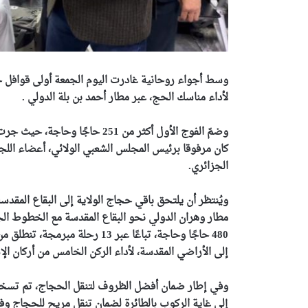
وسط أجواء روحانية
غادرت
اليوم الجمعة أولى قوافل ح
لأداء مناسك الحج، عبر مطار أحمد بن بلة الدولي .
وضمّ الفوج الأول أكثر من 251 ح
كان مرفوقا برئيس المجلس الشعبي الولائي، أعضاء اللجنة 
الجزائري.
480 حاجًا وحاجة، تباعًا عبر 13 
إلى الأراضي المقدسة، لأداء الركن الخامس من أركان الإس
وفي إطار ضمان أفضل الظروف لتنقل الحجاج، تم تسخير ك
إلى غاية الركوب بالطائرة لضمان تنقل مريح للحجاج و