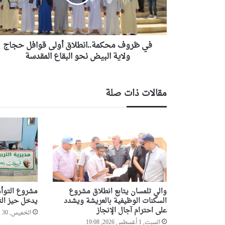
حجاج
ولاية
البيض
نحو
البقاع
في ظروف محكمة..انطلاق أولى قوافل حجاج
المقدسة
ولاية البيض نحو البقاع المقدسة
مقالات ذات صلة
والي تلمسان يتابع انطلاق مشروع
مشروع التوأم
السكنات الوظيفية بالعريشة ويشدد
يدخل حيز الت
على احترام آجال الإنجاز
الخميس, 30 يوليو 2026, 7:18
السبت, 1 أغسطس 2026, 19:08