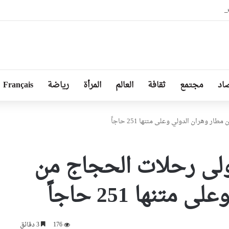
بلوماسية بين إسبانيا وإيطاليا
اد
مجتمع
ثقافة
العالم
المرأة
رياضة
Français
لاق أولى رحلات الحجاج من
تنها 251 حاجاً
176
3 دقائق