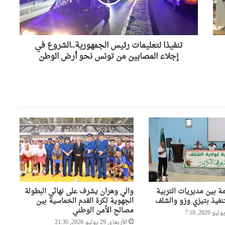
إجلاء
المصابين
مندوبية العثمانية بوهران تطلق
من
حملة خاصة لتحسين المحيط
ونظافة الأحياء
تونس
نحو
تنفيذا لتعليمات رئيس الجمهورية..الشروع في
أرض
إجلاء المصابين من تونس نحو أرض الوطن
وهران: انطلاق التصفيات النهائية
الوطن
لمسابقة حفظ القرآن الكريم
والحديث النبوي الشريف
والي وهران يشدد على تسريع
وتيرة إنجاز مشروع تهيئة محور
دوران “الباهية”
وهران: أوشان يشدد على تحسين
الوضع البيئي وينهي مهام
مسؤولين في قطاع النظافة
ة بين مديريات التربية
والي وهران يشرف على نهائي البطولة
وهران: مديرية الشؤون الدينية
نفيذ بتيزي وزو والشلف
الجهوية لكرة القدم الخماسية بين
وسونلغاز تنشران ثقافة ترشيد
مصالح الأمن الوطني
استهلاك الطاقة بالمساجد
الأربعاء, 29 يوليو 2026, 21:30