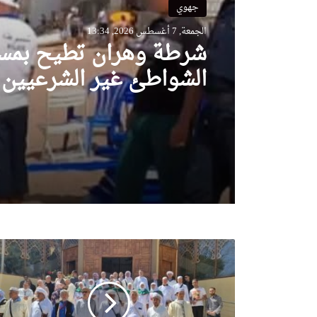
جهوي
الجمعة, 7 أغسطس 2026, 13:34
شرطة وهران تطيح بمس
الشواطئ غير الشرعيين
عشرات الكراسي والطاول
والشمسيات
في
ظروف
محكمة..انطلاق
أولى
قوافل