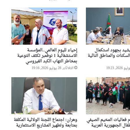
شرطة وهران تطيح بمستغلي
الشواطئ غير الشرعيين وتحجز
عشرات الكراسي والطاولات
والشمسيات
بلدية وهران تتجند غدا لحملة
تطوعية كبرى لتنظيف مختلف
المندوبيات
شيد بجهود استكمال
إحياء لليوم العالمي..المؤسسة
لسكنات والمناطق النائية
الاستشفائية 1 نوفمبر تكثف التوعية
بمخاطر التهاب الكبد الفيروسي
انطلاق الطبعة التاسعة من حملة
الثلاثاء, 28 يوليو 2026, 19:16
التنظيف الكبرى عبر مختلف
مقاطعات العاصمة
وهران تستعيد بريقها بحملة
تنظيف كبرى
م فعاليات المخيم الصيفي
وهران: اجتماع اللجنة الولائية المكلفة
ل الجمهورية العربية
بمتابعة وتطهير المشاريع الاستثمارية