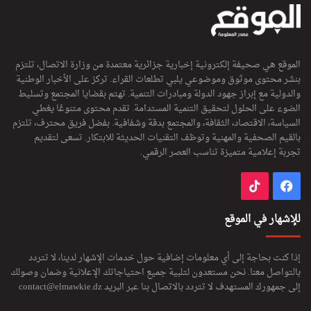
الموقع هي صحيفة إلكترونية إخبارية جزائرية معتمدة من وزارة الاتصال، تلتزم
بنشر محتوى موثوق وموضوعي يلبي تطلعات القراء. تركز على الأخبار الوطنية
والدولية مع إبراز جهود الدولة ومبادرات التنمية. تهتم بقضايا المجتمع وتسليط
الضوء على الحلول لتحقيق التنمية المستدامة. تقدم محتوى متنوعًا يغطي
السياسة، الاقتصاد، الثقافة، والمجتمع بدقة وشفافية. بفضل فريق محترف، تلتزم
بالقيم الصحفية والمهنية وتوظف التقنيات الحديثة للابتكار. تسعى لتقديم
تجربة إعلامية متميزة تناسب العصر الرقمي.
فيسبوك
‫TikTok
للإشهار في الموقع
إذا كنت بحاجة إلى أي معلومات إضافية حول خدمات الإشهار لدينا، لا تتردد
بالتواصل معنا. نحن مستعدون لتلبية جميع احتياجاتك الإعلانية وضمان وصولك
إلى جمهورك المستهدف لا تتردد بالاتصال بنا عبر البريد
contact@elmawkie.dz