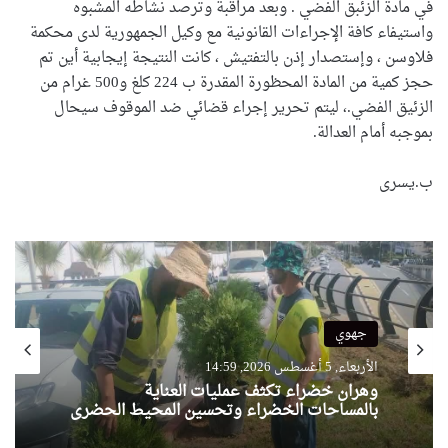
في مادة الزئبق الفضي . وبعد مراقبة وترصد نشاطه المشبوه
واستيفاء كافة الإجراءات القانونية مع وكيل الجمهورية لدى محكمة
فلاوسن ، وإستصدار إذن بالتفتيش ، كانت النتيجة إيجابية أين تم
حجز كمية من المادة المحظورة المقدرة ب 224 كلغ و500 غرام من
الزئيق الفضي.، ليتم تحرير إجراء قضائي ضد الموقوف سيحال
بموجبه أمام العدالة.
ب.يسرى
جهوي
الأربعاء, 5 أغسطس 2026, 14:59
وهران خضراء تكثف عمليات العناية
بالمساحات الخضراء وتحسين المحيط الحضري