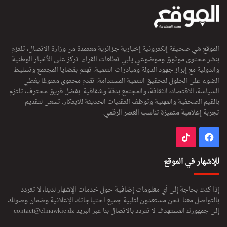
الموقع هي صحيفة إلكترونية إخبارية جزائرية معتمدة من وزارة الاتصال، تلتزم
بنشر محتوى موثوق وموضوعي يلبي تطلعات القراء. تركز على الأخبار الوطنية
والدولية مع إبراز جهود الدولة ومبادرات التنمية. تهتم بقضايا المجتمع وتسليط
الضوء على الحلول لتحقيق التنمية المستدامة. تقدم محتوى متنوعًا يغطي
السياسة، الاقتصاد، الثقافة، والمجتمع بدقة وشفافية. بفضل فريق محترف، تلتزم
بالقيم الصحفية والمهنية وتوظف التقنيات الحديثة للابتكار. تسعى لتقديم
تجربة إعلامية متميزة تناسب العصر الرقمي.
فيسبوك
‫TikTok
للإشهار في الموقع
إذا كنت بحاجة إلى أي معلومات إضافية حول خدمات الإشهار لدينا، لا تتردد
بالتواصل معنا. نحن مستعدون لتلبية جميع احتياجاتك الإعلانية وضمان وصولك
إلى جمهورك المستهدف لا تتردد بالاتصال بنا عبر البريد
contact@elmawkie.dz