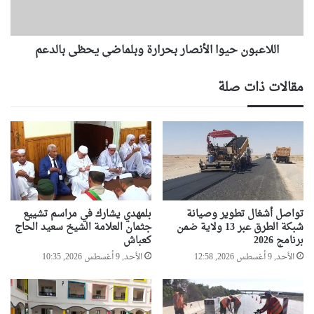
ع
و
ل
ن
ى
ح
ك
اللاعبون حيوا الأنصار بحرارة وبلماضي يحظى بالدعم
ي
ل
و
ك
ا
مقالات ذات صلة
ب
ا
ي
ل
ر
أ
ة
ن
و
ص
ص
ا
غ
ر
ي
ب
ر
ح
تواصل أشغال تطوير وصيانة
بلمهدي يشارك في مراسم تشييع
ة
ر
شبكة الطرق عبر 13 ولاية ضمن
جثمان العلامة الشيخ سعيد الحاج
برنامج 2026
كعباش
ا
ر
الأحد, 9 أغسطس 2026, 12:58
الأحد, 9 أغسطس 2026, 10:35
ة
و
ب