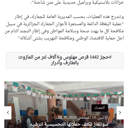
خزانات بلاستيكية وبراميل حديدية على متن شاحنة”.
وتندرج هذه العمليات، بحسب المديرية العامة للجمارك، في إطار
“عملية اليقظة الدائمة والمستمرة لأعوان الجمارك الجزائرية في سبيل
مكافحة كل ما يهدد صحة وسلامة المواطن وفي إطار التجند التام من
اجل حماية الاقتصاد الوطني ومكافحة التهريب بشتى أشكاله”
حجز 1442 قرص مهلوس و6 آلاف لتر من المازوت
بالطارف وأدرار
الحدث
الإثنين, 10 أغسطس 2026, 10:39
سونلغاز تكثف حملاتها التحسيسية لترشيد