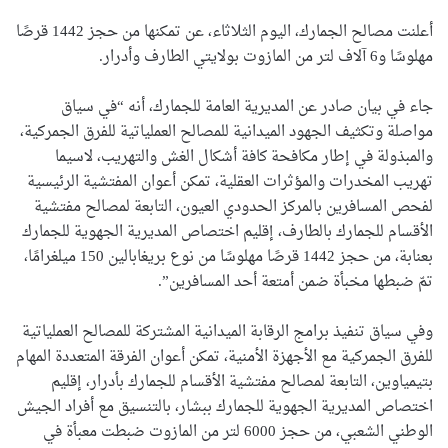
أعلنت مصالح الجمارك، اليوم الثلاثاء، عن تمكنها من حجز 1442 قرصًا
مهلوسًا و6 آلاف لتر من المازوت بولايتي الطارف وأدرار.
جاء في بيان صادر عن المديرية العامة للجمارك، أنه “في سياق
مواصلة وتكثيف الجهود الميدانية للمصالح العملياتية للفرق الجمركية،
والمبذولة في إطار مكافحة كافة أشكال الغش والتهريب، لاسيما
تهريب المخدرات والمؤثرات العقلية، تمكن أعوان المفتشية الرئيسية
لفحص المسافرين بالمركز الحدودي العيون، التابعة لمصالح مفتشية
الأقسام للجمارك بالطارف، إقليم اختصاص المديرية الجهوية للجمارك
بعنابة، من حجز 1442 قرصًا مهلوسًا من نوع بريغابالين 150 ميلغرامًا،
تمّ ضبطها مخبأة ضمن أمتعة أحد المسافرين”.
وفي سياق تنفيذ برامج الرقابة الميدانية المشتركة للمصالح العملياتية
للفرق الجمركية مع الأجهزة الأمنية، تمكن أعوان الفرقة المتعددة المهام
بتيمياوين، التابعة لمصالح مفتشية الأقسام للجمارك بأدرار، إقليم
اختصاص المديرية الجهوية للجمارك ببشار، بالتنسيق مع أفراد الجيش
الوطني الشعبي، من حجز 6000 لتر من المازوت ضبطت معبأة في