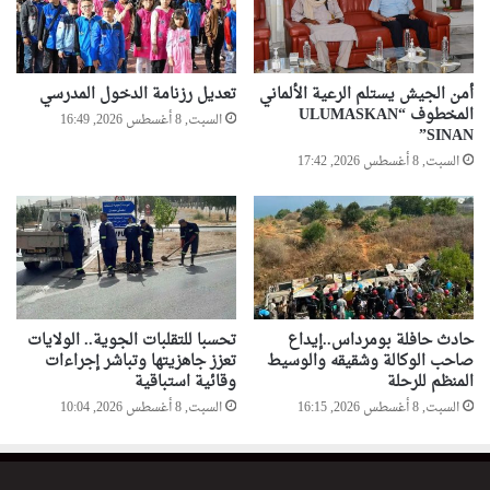
أمن الجيش يستلم الرعية الألماني
تعديل رزنامة الدخول المدرسي
المخطوف “ULUMASKAN
السبت, 8 أغسطس 2026, 16:49
SINAN”
السبت, 8 أغسطس 2026, 17:42
حادث حافلة بومرداس..إيداع
تحسبا للتقلبات الجوية.. الولايات
صاحب الوكالة وشقيقه والوسيط
تعزز جاهزيتها وتباشر إجراءات
المنظم للرحلة
وقائية استباقية
السبت, 8 أغسطس 2026, 16:15
السبت, 8 أغسطس 2026, 10:04