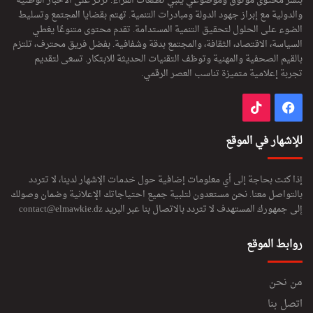
بنشر محتوى موثوق وموضوعي يلبي تطلعات القراء. تركز على الأخبار الوطنية
والدولية مع إبراز جهود الدولة ومبادرات التنمية. تهتم بقضايا المجتمع وتسليط
الضوء على الحلول لتحقيق التنمية المستدامة. تقدم محتوى متنوعًا يغطي
السياسة، الاقتصاد، الثقافة، والمجتمع بدقة وشفافية. بفضل فريق محترف، تلتزم
بالقيم الصحفية والمهنية وتوظف التقنيات الحديثة للابتكار. تسعى لتقديم
تجربة إعلامية متميزة تناسب العصر الرقمي.
فيسبوك
‫TikTok
للإشهار في الموقع
إذا كنت بحاجة إلى أي معلومات إضافية حول خدمات الإشهار لدينا، لا تتردد
بالتواصل معنا. نحن مستعدون لتلبية جميع احتياجاتك الإعلانية وضمان وصولك
إلى جمهورك المستهدف لا تتردد بالاتصال بنا عبر البريد
contact@elmawkie.dz
روابط الموقع
من نحن
اتصل بنا