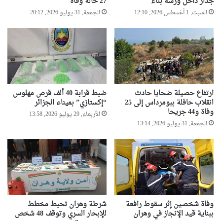
جدار داخل ورشة بناء
27 حالة وفاة
السبت, 1 أغسطس 2026, 12:10
الجمعة, 31 يوليو 2026, 20:12
ارتفاع حصيلة ضحايا حادث
ضبط قرابة 40 ألف قرص مهلوس
انقلاب حافلة ببومرداس إلى 25
“إكستازي” بميناء الجزائر
وفاة و44 جريحا
الأربعاء, 29 يوليو 2026, 13:58
الجمعة, 31 يوليو 2026, 13:14
وفاة شخصين إثر سقوط رافعة
شرطة وهران تحبط مخطط
ببناية قيد الإنجاز في وهران
للإبحار السري وتوقف 48 شخص