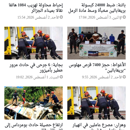
باتنة: ضبط 24000 كبسولة
إحباط محاولة تهريب 1084 هاتفا
بريغابالين مخبأة وسط مادة الرمل
نقالا بميناء الجزائر
الإثنين, 3 أغسطس 2026, 17:04
الأحد, 2 أغسطس 2026, 15:54
الأغواط: حجز 7400 قرص مهلوس
بجاية: 6 جرحى في حادث مرور
“بريغابالين”
خطير بأميزور
الأحد, 2 أغسطس 2026, 9:55
السبت, 1 أغسطس 2026, 19:02
وهران: مصرع عاملين في انهيار
ارتفاع حصيلة حادث بومرداس إلى