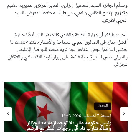
وتسلّم الجائزة السيد إسماعيل إنزارن، المدير المركزي لمديرية تنظيم
وتوزيع الإنتاج الثقافي والفني، من طرف محافظ المعرض، السيد
العربي لطرش.
الجدير بالذكر أن وزارة الثقافة والفنون كانت قد نالت أيضًا جائزة
أفضل جناح في الصالون الدولي للسياحة والأسفار SITEV 2025، ما
يعكس التزامها بجعل الثقافة الجزائرية منصة للتواصل الإقليمي
والدولي ضمن استراتيجية قائمة على إبراز البعد الاقتصادي والثقافي
للجزائر.
الحدث
الجمعة, 7 أغسطس 2026, 18:43
رئيس حكومة مالي: لا توجد أزمة مع الجزائر
وهناك تقارب تام في وجهات النظر مع الرئيس