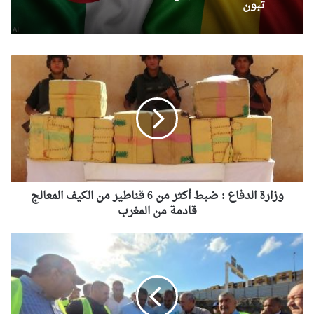
تبون
وزارة
الدفاع
:
ضبط
أكثر
من
6
قناطير
من
الكيف
وزارة الدفاع : ضبط أكثر من 6 قناطير من الكيف المعالج
المعالج
قادمة من المغرب
قادمة
من
وزير
المغرب
السكن
يتفقد
مشروع
إنجاز
مستشفى