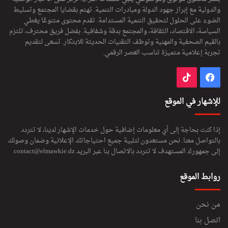
والدولية مع إبراز جهود الدولة ومبادرات التنمية. تهتم بقضايا المجتمع وتسليط
الضوء على الحلول لتحقيق التنمية المستدامة. تقدم محتوى متنوعًا يغطي
السياسة، الاقتصاد، الثقافة، والمجتمع بدقة وشفافية. بفضل فريق محترف، تلتزم
بالقيم الصحفية والمهنية وتوظف التقنيات الحديثة للابتكار. تسعى لتقديم
تجربة إعلامية متميزة تناسب العصر الرقمي.
فيسبوك
‫TikTok
للإشهار في الموقع
إذا كنت بحاجة إلى أي معلومات إضافية حول خدمات الإشهار لدينا، لا تتردد
بالتواصل معنا. نحن مستعدون لتلبية جميع احتياجاتك الإعلانية وضمان وصولك
إلى جمهورك المستهدف لا تتردد بالاتصال بنا عبر البريد
contact@elmawkie.dz
روابط الموقع
من نحن
اتصل بنا