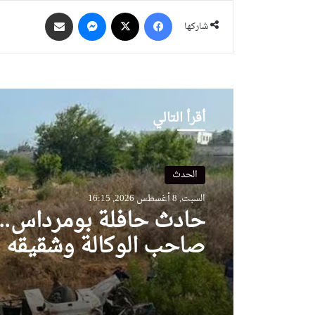
فيسبوك
‫X
ماسنجر
مشاركة عبر البريد
شاركها
أقرأ التالي
الحدث
السبت, 8 أغسطس 2026, 16:15
حادث حافلة بومرداس..إ
صاحب الوكالة وشقيقه
والوسيط المنظم للرحلة