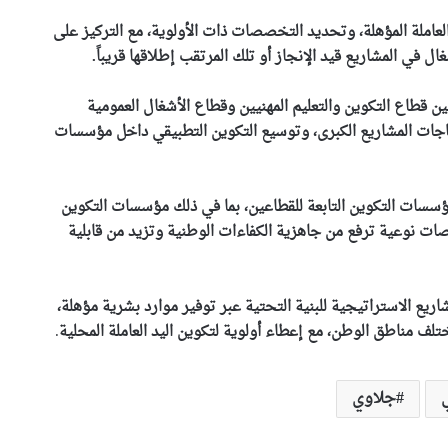
عاملة المؤهلة، وتحديد التخصصات ذات الأولوية، مع التركيز على
 في المشاريع قيد الإنجاز أو تلك المرتقب إطلاقها قريباً.
ين قطاع التكوين والتعليم المهنيين وقطاع الأشغال العمومية
ياجات المشاريع الكبرى، وتوسيع التكوين التطبيقي داخل مؤسسات
ؤسسات التكوين التابعة للقطاعين، بما في ذلك مؤسسات التكوين
 نوعية ترفع من جاهزية الكفاءات الوطنية وتزيد من قابلية
المغرب يشعل أزمة دبلوماسية
ريع الاستراتيجية للبنية التحتية عبر توفير موارد بشرية مؤهلة،
بين إسبانيا وإيطاليا
لف مناطق الوطن، مع إعطاء أولوية لتكوين اليد العاملة المحلية
.
المغرب يضع البحث العلمي على
جلاوي
“لائحة البيع”..شهادات عليا لمن
يملك المال فقط