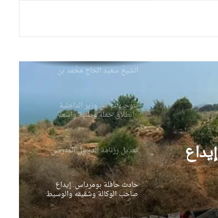
صحيفة إسبانية: مخزونات الغاز
الأوروبية تهبط إلى أدنى مستوى
منذ عام 2011
رئيس الجمهورية يعزي عائلة
الشيخ سعيد الحاج محمد بن
إبراهيم “كعباش”
بتوجيهات من وزير الداخلية
..انطلاق حملة وطنية واسعة
للنظافة عبر مختلف ولايات
الوطن
يداع
تعديل رزنامة الدخول المدرسي
حادث حافلة بومرداس..إيداع
صاحب الوكالة وشقيقه والوسيط
المنظم للرحلة