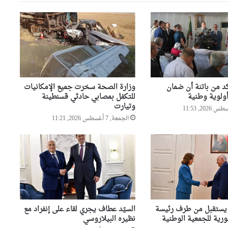
صحيفة إسبانية: مخزونات الغاز
الأوروبية تهبط إلى أدنى مستوى
منذ عام 2011
رئيس الجمهورية يعزي عائلة
الشيخ سعيد الحاج محمد بن
إبراهيم “كعباش”
كد من باتنة أن ضمان
وزارة الصحة سخرت جميع الإمكانيات
أولوية وطنية
للتكفل بمصابي حادثي قسنطينة
وتيارت
بتوجيهات من وزير الداخلية
..انطلاق حملة وطنية واسعة
الجمعة, 7 أغسطس 2026, 11:21
للنظافة عبر مختلف ولايات
الوطن
تعديل رزنامة الدخول المدرسي
حادث حافلة بومرداس..إيداع
صاحب الوكالة وشقيقه والوسيط
 يستقبل من طرف رئيسة
السيّد عطاف يجري لقاء على إنفراد مع
المنظم للرحلة
رية للجمعية الوطنية
نظيره البيلاروسي