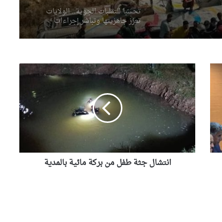
تحسبا للتقلبات الجوية.. الولايات
تعزز جاهزيتها وتباشر إجراءات
وقائية استباقية
وزير الصحة يتنقل إلى قسنطينة
للإطمئنان على مصابي حادث
انتشال
انقلاب حافلة
جثة
طفل
من
رئيس حكومة مالي: لا توجد أزمة
بركة
مع الجزائر وهناك تقارب تام في
مائية
وجهات النظر مع الرئيس تبون
بالمدية
المغرب يشعل أزمة دبلوماسية
بين إسبانيا وإيطاليا
انتشال جثة طفل من بركة مائية بالمدية
المغرب يضع البحث العلمي على
“لائحة البيع”..شهادات عليا لمن
يملك المال فقط