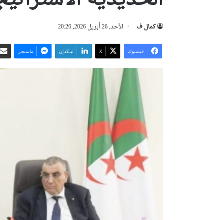
كمال ف
الأحد, 26 أبريل 2026, 20:26
فيسبوك
‫X
لينكدإن
ماسنجر