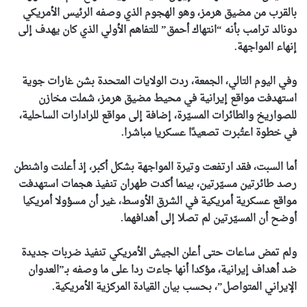
بالقرب من مضيق هرمز، وهو الهجوم الذي وصفه الرئيس الأمريكي
دونالد ترامب بأنه “انتهاك أحمق” للتفاهم الأولي الذي كان يهدف إلى
إنهاء المواجهة.
وفي اليوم التالي، الجمعة، ردت الولايات المتحدة بشن غارات جوية
استهدفت مواقع إيرانية في محيط مضيق هرمز، شملت مخازن
للصواريخ والطائرات المسيّرة، إضافة إلى مواقع للرادارات الساحلية،
في خطوة اعتُبرت تصعيدًا عسكريا مباشرا.
أما السبت، فقد ارتفعت وتيرة المواجهة بشكل أكبر، إذ أعلنت واشنطن
رصد طائرتين مسيّرتين، بينما أكدت طهران تنفيذ هجمات استهدفت
مواقع عسكرية أمريكية في الشرق الأوسط، غير أن مسؤولا أمريكيا
أوضح أن المسيّرتين لم تصلا إلى أهدافهما.
ولم تمض ساعات حتى أعلن الجيش الأمريكي تنفيذ ضربات جديدة
ضد أهداف إيرانية، مؤكدا أنها جاءت ردا على ما وصفه بـ”العدوان
الإيراني المتواصل”، بحسب بيان القيادة المركزية الأمريكية.