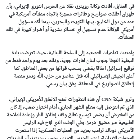
في المقابل، أفادت وكالة رويترز، نقلا عن الحرس الثوري الإيراني، بأن
طهران أطلقت صواريخ وطائرات مسيّرة باتجاه منشآت أمريكية في
عدد من دول الخليج، بينها الكويت والبحرين، بينما أكد مسؤول
أمريكي للوكالة عدم تسجيل أي خسائر بشرية أو أضرار كبيرة في تلك
المنشآت.
وامتدت تداعيات التصعيد إلى الساحة اللبنانية، حيث تعرضت بلدة
النبطية الفوقا جنوب لبنان لغارات جوية، وذلك بعد يوم واحد فقط من
توقيع إسرائيل اتفاقا يقضي بسحب قواتها من بعض المناطق. كما
أعلن الجيش الإسرائيلي أنه قتل عناصر من حزب الله ودمر منصة
لإطلاق الصواريخ في المنطقة، وفق بيان رسمي.
وترى شبكة CNN أن هذه التطورات تضع الاتفاق الأمريكي الإيراني،
الذي تم التوصل إليه مطلع الشهر الجاري، أمام اختبار صعب، إذ كان
من المفترض أن يضمن توسيع نطاق وقف إطلاق النار وإعادة الملاحة
الطبيعية عبر مضيق هرمز. وفي الوقت الذي لوّح فيه الرئيس
الأمريكي دونالد ترامب بمزيد من العمليات العسكرية إذا استمرت
الهجمات الإيرانية، اعتبر الحرس الثوري، بحسب رويترز، أن الضربات