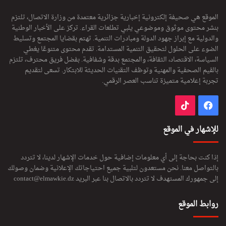
الموقع هي صحيفة إلكترونية إخبارية جزائرية معتمدة من وزارة الاتصال، تلتزم
بنشر محتوى موثوق وموضوعي يلبي تطلعات القراء. تركز على الأخبار الوطنية
والدولية مع إبراز جهود الدولة ومبادرات التنمية. تهتم بقضايا المجتمع وتسليط
الضوء على الحلول لتحقيق التنمية المستدامة. تقدم محتوى متنوعًا يغطي
السياسة، الاقتصاد، الثقافة، والمجتمع بدقة وشفافية. بفضل فريق محترف، تلتزم
بالقيم الصحفية والمهنية وتوظف التقنيات الحديثة للابتكار. تسعى لتقديم
تجربة إعلامية متميزة تناسب العصر الرقمي.
فيسبوك
‫TikTok
للإشهار في الموقع
إذا كنت بحاجة إلى أي معلومات إضافية حول خدمات الإشهار لدينا، لا تتردد
بالتواصل معنا. نحن مستعدون لتلبية جميع احتياجاتك الإعلانية وضمان وصولك
إلى جمهورك المستهدف لا تتردد بالاتصال بنا عبر البريد
contact@elmawkie.dz
روابط الموقع