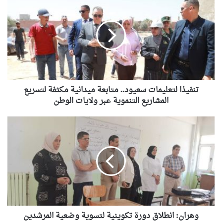
لتعليمات
سعيود..
متابعة
ميدانية
مكثفة
لتسريع
المشاريع
التنموية
عبر
تنفيذا لتعليمات سعيود.. متابعة ميدانية مكثفة لتسريع
ولايات
المشاريع التنموية عبر ولايات الوطن
الوطن
وهران:
انطلاق
دورة
تكوينية
لتسوية
وضعية
المرشدين
السياحيين
غير
المعتمدين
وهران: انطلاق دورة تكوينية لتسوية وضعية المرشدين