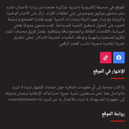
الموقع هي صحيفة إلكترونية إخبارية جزائرية معتمدة من وزارة الاتصال، تلتزم
بنشر محتوى موثوق وموضوعي يلبي تطلعات القراء. تركز على الأخبار الوطنية
والدولية مع إبراز جهود الدولة ومبادرات التنمية. تهتم بقضايا المجتمع وتسليط
الضوء على الحلول لتحقيق التنمية المستدامة. تقدم محتوى متنوعًا يغطي
السياسة، الاقتصاد، الثقافة، والمجتمع بدقة وشفافية. بفضل فريق محترف، تلتزم
بالقيم الصحفية والمهنية وتوظف التقنيات الحديثة للابتكار. تسعى لتقديم
تجربة إعلامية متميزة تناسب العصر الرقمي.
فيسبوك
‫TikTok
للإشهار في الموقع
إذا كنت بحاجة إلى أي معلومات إضافية حول خدمات الإشهار لدينا، لا تتردد
بالتواصل معنا. نحن مستعدون لتلبية جميع احتياجاتك الإعلانية وضمان وصولك
إلى جمهورك المستهدف لا تتردد بالاتصال بنا عبر البريد
contact@elmawkie.dz
روابط الموقع