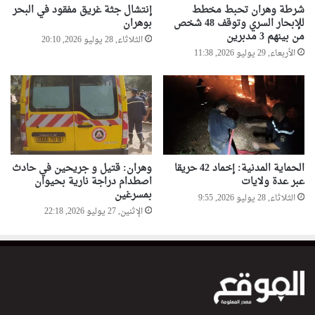
شرطة وهران تحبط مخطط
إنتشال جثة غريق مفقود في البحر
للإبحار السري وتوقف 48 شخص
بوهران
من بينهم 3 مدبرين
الثلاثاء, 28 يوليو 2026, 20:10
الأربعاء, 29 يوليو 2026, 11:38
الحماية المدنية: إخماد 42 حريقا
وهران: قتيل و جريحين في حادث
عبر عدة ولايات
اصطدام دراجة نارية بحيوان
بمسرغين
الثلاثاء, 28 يوليو 2026, 9:55
الإثنين, 27 يوليو 2026, 22:18