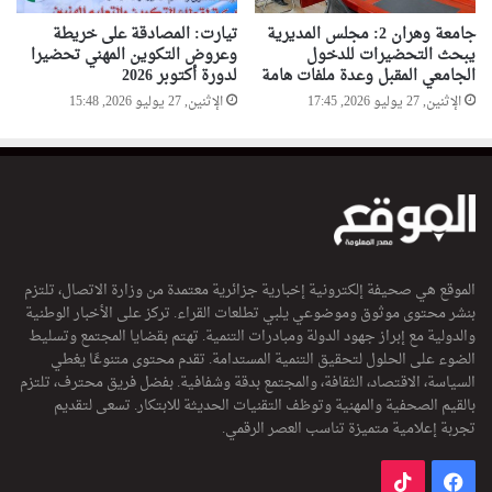
جامعة وهران 2: مجلس المديرية
تيارت: المصادقة على خريطة
يبحث التحضيرات للدخول
وعروض التكوين المهني تحضيرا
الجامعي المقبل وعدة ملفات هامة
لدورة أكتوبر 2026
الإثنين, 27 يوليو 2026, 17:45
الإثنين, 27 يوليو 2026, 15:48
الموقع هي صحيفة إلكترونية إخبارية جزائرية معتمدة من وزارة الاتصال، تلتزم
بنشر محتوى موثوق وموضوعي يلبي تطلعات القراء. تركز على الأخبار الوطنية
والدولية مع إبراز جهود الدولة ومبادرات التنمية. تهتم بقضايا المجتمع وتسليط
الضوء على الحلول لتحقيق التنمية المستدامة. تقدم محتوى متنوعًا يغطي
السياسة، الاقتصاد، الثقافة، والمجتمع بدقة وشفافية. بفضل فريق محترف، تلتزم
بالقيم الصحفية والمهنية وتوظف التقنيات الحديثة للابتكار. تسعى لتقديم
تجربة إعلامية متميزة تناسب العصر الرقمي.
فيسبوك
‫TikTok