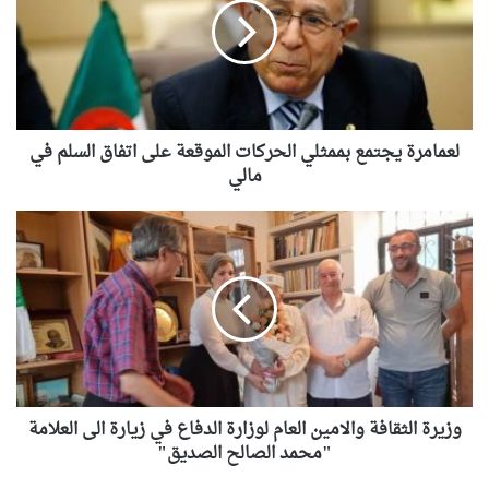
ا
م
ر
ة
ي
ج
لعمامرة يجتمع بممثلي الحركات الموقعة على اتفاق السلم في
ت
م
مالي
ع
ب
و
م
ز
م
ي
ث
ر
ل
ة
ي
ا
ا
ل
ل
ث
ح
ق
ر
وزيرة الثقافة والامين العام لوزارة الدفاع في زيارة الى العلامة
ا
ك
ف
"محمد الصالح الصديق"
ا
ة