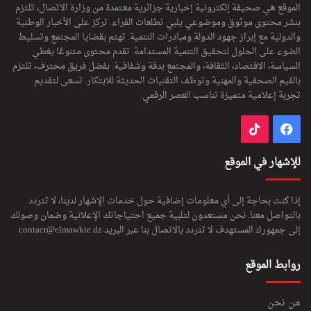
الموقع هي صحيفة إلكترونية إخبارية جزائرية معتمدة من وزارة الاتصال، تلتزم
بنشر محتوى موثوق وموضوعي يلبي تطلعات القراء. تركز على الأخبار الوطنية
والدولية مع إبراز جهود الدولة ومبادرات التنمية. تهتم بقضايا المجتمع وتسليط
الضوء على الحلول لتحقيق التنمية المستدامة. تقدم محتوى متنوعًا يغطي
السياسة، الاقتصاد، الثقافة، والمجتمع بدقة وشفافية. بفضل فريق محترف، تلتزم
بالقيم الصحفية والمهنية وتوظف التقنيات الحديثة للابتكار. تسعى لتقديم
تجربة إعلامية متميزة تناسب العصر الرقمي.
فيسبوك
‫TikTok
للإشهار في الموقع
إذا كنت بحاجة إلى أي معلومات إضافية حول خدمات الإشهار لدينا، لا تتردد
بالتواصل معنا. نحن مستعدون لتلبية جميع احتياجاتك الإعلانية وضمان وصولك
إلى جمهورك المستهدف لا تتردد بالاتصال بنا عبر البريد
contact@elmawkie.dz
روابط الموقع
من نحن