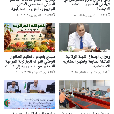
ف
شهادتي البكالوريا والتعليم
الصيفي المخصص لأطفال
ي
ا
المتوسط
الجمهورية العربية الصحراوية
م
ع
الثلاثاء, 28 يوليو 2026, 13:45
الثلاثاء, 28 يوليو 2026, 11:07
ا
ف
ل
ي
ي
ز
ي
ا
ر
ة
ا
وهران: اجتماع اللجنة الولائية
سيدي بلعباس: تنظيم الصالون
ل
المكلفة بمتابعة وتطهير المشاريع
الوطني للفواكه الجزائرية الموجهة
ى
الاستثمارية
للتصدير من 30 جويلية إلى 2 أوت
ا
الإثنين, 27 يوليو 2026, 20:09
الإثنين, 27 يوليو 2026, 18:35
ل
ع
ل
ا
م
ة
"
م