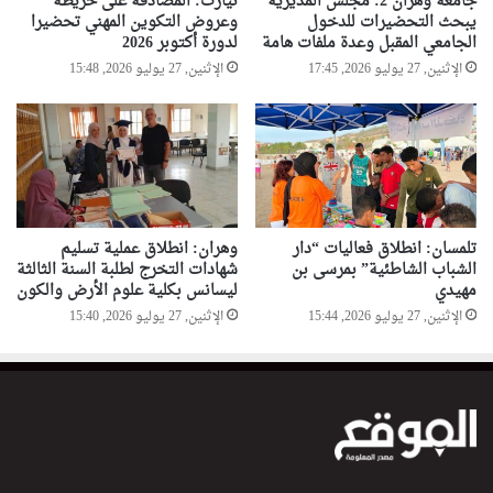
جامعة وهران 2: مجلس المديرية
تيارت: المصادقة على خريطة
ح
يبحث التحضيرات للدخول
وعروض التكوين المهني تحضيرا
م
الجامعي المقبل وعدة ملفات هامة
لدورة أكتوبر 2026
د
الإثنين, 27 يوليو 2026, 17:45
الإثنين, 27 يوليو 2026, 15:48
ا
ل
ص
ا
ل
ح
ا
ل
تلمسان: انطلاق فعاليات “دار
وهران: انطلاق عملية تسليم
الشباب الشاطئية” بمرسى بن
شهادات التخرج لطلبة السنة الثالثة
ص
مهيدي
ليسانس بكلية علوم الأرض والكون
د
ي
الإثنين, 27 يوليو 2026, 15:44
الإثنين, 27 يوليو 2026, 15:40
ق
"