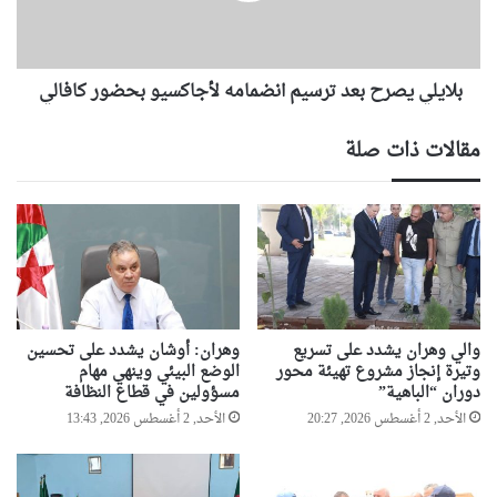
ط
ي
م
ص
ؤ
ر
س
بلايلي يصرح بعد ترسيم انضمامه لأجاكسيو بحضور كافالي
ح
س
ب
ة
ع
مقالات ذات صلة
م
د
ي
ت
ن
ر
ا
س
ء
ي
و
م
ه
ا
ر
ن
ا
ض
والي وهران يشدد على تسريع
وهران: أوشان يشدد على تحسين
ن
م
وتيرة إنجاز مشروع تهيئة محور
الوضع البيئي وينهي مهام
و
دوران “الباهية”
مسؤولين في قطاع النظافة
ا
ي
م
الأحد, 2 أغسطس 2026, 20:27
الأحد, 2 أغسطس 2026, 13:43
ص
ه
ف
ل
ه
أ