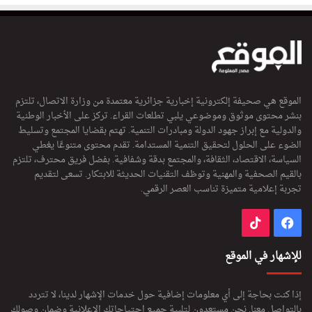
الموقع هي صحيفة إلكترونية إخبارية جزائرية معتمدة من وزارة الاتصال، تلتزم
بنشر محتوى موثوق وموضوعي يلبي تطلعات القراء. تركز على الأخبار الوطنية
والدولية مع إبراز جهود الدولة ومبادرات التنمية. تهتم بقضايا المجتمع وتسليط
الضوء على الحلول لتحقيق التنمية المستدامة. تقدم محتوى متنوعًا يغطي
السياسة، الاقتصاد، الثقافة، والمجتمع بدقة وشفافية. بفضل فريق محترف، تلتزم
بالقيم الصحفية والمهنية وتوظف التقنيات الحديثة للابتكار. تسعى لتقديم
تجربة إعلامية متميزة تناسب العصر الرقمي.
فيسبوك
‫TikTok
للإشهار في الموقع
إذا كنت بحاجة إلى أي معلومات إضافية حول خدمات الإشهار لدينا، لا تتردد
بالتواصل معنا. نحن مستعدون لتلبية جميع احتياجاتك الإعلانية وضمان وصولك