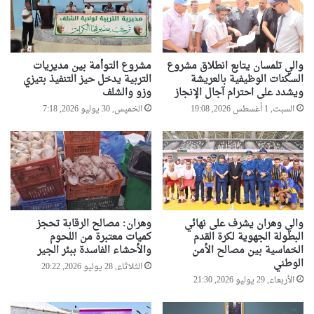
ا
ج
ب
ا
ا
ك
ل
س
والي تلمسان يتابع انطلاق مشروع
مشروع التوأمة بين مديريات
ك
ي
السكنات الوظيفية بالعريشة
التربية يدخل حيز التنفيذ بتيزي
ا
و
ويشدد على احترام آجال الإنجاز
وزو والشلف
ر
ب
ث
السبت, 1 أغسطس 2026, 19:08
الخميس, 30 يوليو 2026, 7:18
ح
ي
ض
ة
و
ر
ك
ا
ف
ا
والي وهران يشرف على نهائي
وهران: مصالح الرقابة تحجز
ل
البطولة الجهوية لكرة القدم
كميات معتبرة من اللحوم
ي
الخماسية بين مصالح الأمن
والأحشاء الفاسدة ببئر الجير
الوطني
الثلاثاء, 28 يوليو 2026, 20:22
الأربعاء, 29 يوليو 2026, 21:30