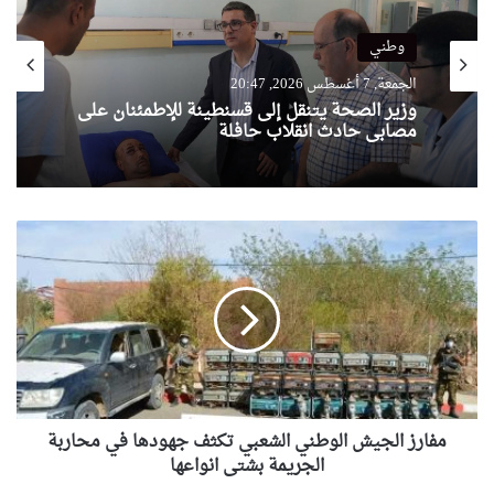
وطني
الجمعة, 7 أغسطس 2026, 20:47
وزير الصحة يتنقل إلى قسنطينة للإطمئنان على
مصابي حادث انقلاب حافلة
م
ف
ا
ر
ز
ا
ل
ج
ي
مفارز الجيش الوطني الشعبي تكثف جهودها في محاربة
ش
ا
الجريمة بشتى انواعها
ل