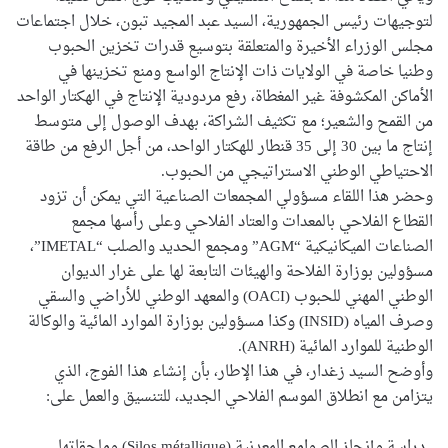
لتوجيهات رئيس الجمهورية، السيد عبد المجيد تبون، خلال اجتماعات
مجلس الوزراء الأخيرة والمتعلقة بتوسيع قدرات تخزين الحبوب
وطنيا خاصة في الولايات ذات الإنتاج الواسع ومنع تخزينها في
الأماكن المكشوفة غير المغطاة، رفع مردودية الإنتاج في الهكتار الواحد
من القمح والشعير؛ مع تكثيف الشراكة، بهدف الوصول إلى متوسط
إنتاج ما بين 30 إلى 35 قنطار للهكتار الواحد، من أجل الرفع من طاقة
الاحتياطي الوطني الاستراتيجي من الحبوب.
وحضر هذا اللقاء مسؤولي المجمعات الصناعية التي يمكن أن تزود
القطاع الفلاحي بالمعدات والعتاد الفلاحي وعلى رأسها مجمع
الصناعات الميكانيكية “AGM” ومجمع الحديد والصلب “IMETAL”،
مسؤولين بوزارة الفلاحة والهيئات التابعة لها على غرار الديوان
الوطني المهني للحبوب (OACI) والمعهد الوطني للأراضي والسقي
وصرف المياه (INSID) وكذا مسؤولين بوزارة الموارد المائية والوكالة
الوطنية للموارد المائية (ANRH).
وأوضح السيد زغدار، في هذا الإطار، بأن إنشاء هذا الفوج، الذي
يتزامن مع انطلاق الموسم الفلاحي الجديد، للتنسيق والعمل على:
. دراسة وإنجاز الصوامع المعدنية (Silos métallique) وملحقاتها