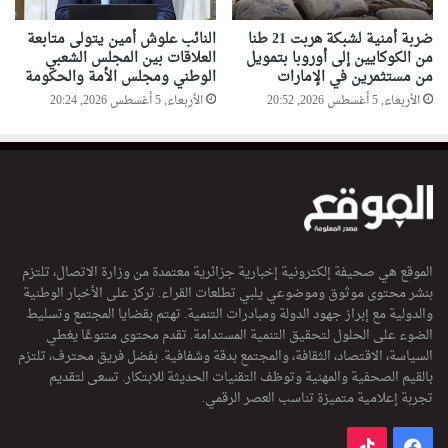
ضربة أمنية لشبكة هربت 21 طنا
النائب علوش أمين يتولى متابعة
من الكوكايين إلى أوروبا بتمويل
العلاقات بين المجلس الشعبي
من مستثمرين في الإمارات
الوطني ومجلس الأمة والحكومة
الأربعاء, 5 أغسطس 2026, 20:52
الأربعاء, 5 أغسطس 2026, 20:24
الموقع هي صحيفة إلكترونية إخبارية جزائرية معتمدة من وزارة الاتصال، تلتزم
بنشر محتوى موثوق وموضوعي يلبي تطلعات القراء. تركز على الأخبار الوطنية
والدولية مع إبراز جهود الدولة ومبادرات التنمية. تهتم بقضايا المجتمع وتسليط
الضوء على الحلول لتحقيق التنمية المستدامة. تقدم محتوى متنوعًا يغطي
السياسة، الاقتصاد، الثقافة، والمجتمع بدقة وشفافية. بفضل فريق محترف، تلتزم
بالقيم الصحفية والمهنية وتوظف التقنيات الحديثة للابتكار. تسعى لتقديم
تجربة إعلامية متميزة تناسب العصر الرقمي.
فيسبوك
‫TikTok