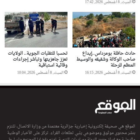
السبت, 8 أغسطس 2026, 17:42
حادث حافلة بومرداس..إيداع
تحسبا للتقلبات الجوية.. الولايات
صاحب الوكالة وشقيقه والوسيط
تعزز جاهزيتها وتباشر إجراءات
المنظم للرحلة
وقائية استباقية
السبت, 8 أغسطس 2026, 16:15
السبت, 8 أغسطس 2026, 10:04
الموقع هي صحيفة إلكترونية إخبارية جزائرية معتمدة من وزارة الاتصال، تلتزم
بنشر محتوى موثوق وموضوعي يلبي تطلعات القراء. تركز على الأخبار الوطنية
والدولية مع إبراز جهود الدولة ومبادرات التنمية. تهتم بقضايا المجتمع وتسليط