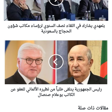
السنوي
لرؤساء
مكاتب
شؤون
الحجاج
بلمهدي يشارك في اللقاء نصف السنوي لرؤساء مكاتب شؤون
بالسعودية
الحجاج بالسعودية
رئيس
الجمهورية
يتلقى
طلباً
من
نظيره
الألماني
للعفو
عن
الكاتب
رئيس الجمهورية يتلقى طلباً من نظيره الألماني للعفو عن
بوعلام
الكاتب بوعلام صنصال
صنصال
مقالات ذات صلة