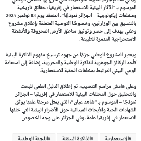
ويأتي هذا الإجراء تطبيقًا للتوصيات التي خرج بها الملتقى الوطني
الموسوم بـ “الآثار البيئية للاستعمار في إفريقيا: حقائق تاريخية
ومخلفات إيكولوجية – الجزائر نموذجًا”، المنعقد يوم 03 نوفمبر 2025
بالتنسيق بين الوزارتين، وخصوصًا التوصية المتعلقة بإطلاق مشروع
وطني يهدف إلى حصر وتوثيق مناطق الأرض المحروقة والأنشطة
الاستخراجية المدمرة للطبيعة.
ويعتبر المشروع الوطني جزءًا من جهود ترسيخ مفهوم الذاكرة البيئية
كأحد الركائز الجوهرية للذاكرة الوطنية والتحررية، إضافة إلى استعادة
الوعي البيئي المرتبط بمخلفات الحقبة الاستعمارية.
وعلى هامش مراسم التنصيب، تم إطلاق الدليل العلمي للبحث
والتحقيق حول المخلفات البيئية للاستعمار في إفريقيا – الجزائر
نموذجًا – الموسوم بـ “شاهد عيان”، الذي يمثل مرجعًا علميًا يوثق
الشهادات الحية والأبحاث الميدانية حول الأضرار البيئية التي خلفها
الاستعمار في إفريقيا عامة، وفي الجزائر على وجه الخصوص
.
الإستعمارية
الذاكرة البيئيّة
اللجنة الوطنية