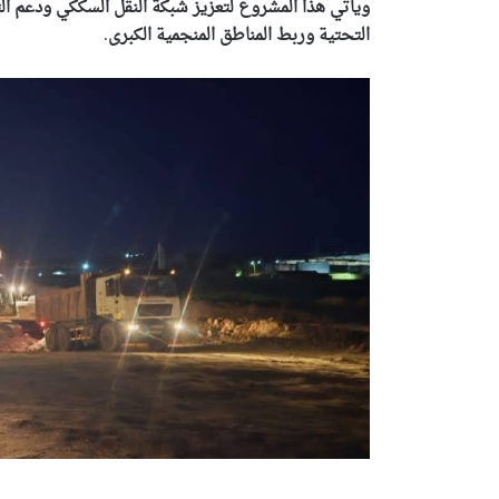
ويأتي هذا المشروع لتعزيز شبكة النقل السككي ودعم التنم
التحتية وربط المناطق المنجمية الكبرى
.