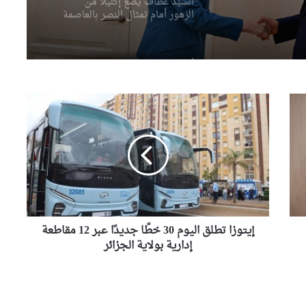
أحداث سبتة تدفع البرلمان
الإسباني لمطالبة “الفيفا” بإلغاء
وسية
المشاركة المغربية في استضافة
مونديال2030
الإعلان اليوم عن النتائج النهائية
لمسابقة توظيف الأساتذة
باستثناء هذه الولايات
إيتوزا
تطلق
وزير الصناعة يقف على القدرات
اليوم
الصناعية لمجمع “فيروفيال”
30
بعنابة
خطًا
جديدًا
عبر
ضربة أمنية لشبكة هربت 21 طنا
12
من الكوكايين إلى أوروبا بتمويل
من مستثمرين في الإمارات
مقاطعة
إدارية
إيتوزا تطلق اليوم 30 خطًا جديدًا عبر 12 مقاطعة
بولاية
إدارية بولاية الجزائر
النائب علوش أمين يتولى متابعة
الجزائر
العلاقات بين المجلس الشعبي
الوطني ومجلس الأمة والحكومة