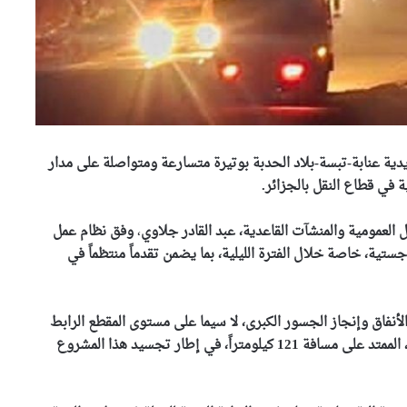
ية عنابة-تبسة-بلاد الحدبة بوتيرة متسارعة ومتواصلة على مدار
 في قطاع النقل بالجزائر.
لعمومية والمنشآت القاعدية، عبد القادر جلاوي
،
وفق نظام عمل
ة واللوجستية، خاصة خلال الفترة الليلية، بما يضمن تقدماً منتظماً في
أنفاق وإنجاز الجسور الكبرى، لا سيما على مستوى المقطع الرابط
بين بوشقوف بولاية قالمة والذريعة بولاية سوق أهراس، الممتد على مسافة 121 كيلومتراً، في إطار تجسيد هذا المشروع