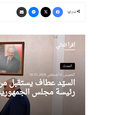
فيسبوك
‫X
ماسنجر
مشاركة عبر البريد
شاركها
أقرأ التالي
الحدث
الحدث
الخميس, 6 أغسطس 2026, 18:17
الخميس, 6 أغسطس 2026, 18:55
السيّد عطاف يجري لقاء
إنفراد مع نظيره البيلار
السيّد عطاف يستقبل م