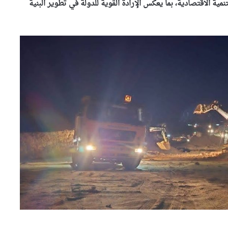
ية الاقتصادية، بما يعكس الإرادة القوية للدولة في تطوير البنية
الإعلان اليوم عن النتائج النهائية
لمسابقة توظيف الأساتذة
باستثناء هذه الولايات
وزير الصناعة يقف على القدرات
الصناعية لمجمع “فيروفيال”
بعنابة
ضربة أمنية لشبكة هربت 21 طنا
من الكوكايين إلى أوروبا بتمويل
من مستثمرين في الإمارات
النائب علوش أمين يتولى متابعة
العلاقات بين المجلس الشعبي
الوطني ومجلس الأمة والحكومة
بوفدش تكلف نوابها التسعة