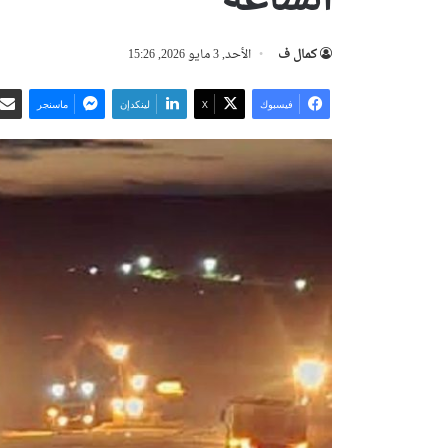
كمال ف
الأحد, 3 مايو 2026, 15:26
فيسبوك
‫X
لينكدإن
ماسنجر