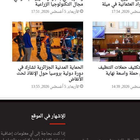
اد العثمانية في ميلة
مجال التكنولوجيا الزراعية
أحداث سبتة تدفع البرلمان
الإسباني لمطالبة “الفيفا” بإلغاء
الأربعاء, 5 أغسطس 2026, 17:51
المشاركة المغربية في استضافة
مونديال2030
تكثيف حملات التنظيف
الحماية المدنية الجزائرية تشارك في
 حملة واسعة نهاية
دورة دولية بروسيا حول الإنقاذ تحت
الأنقاض
الأربعاء, 5 أغسطس 2026, 13:55
للإشهار في الموقع
إذا كنت بحاجة إلى أي معلومات إضافية