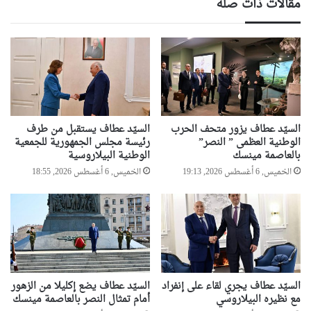
مقالات ذات صلة
ل
ي
س
د
ا
ة
ن
ل
ي
ع
ا
ن
ا
ص
ر
السيّد عطاف يزور متحف الحرب
السيّد عطاف يستقبل من طرف
ا
الوطنية العظمى ” النصر”
رئيسة مجلس الجمهورية للجمعية
بالعاصمة مينسك
الوطنية البيلاروسية
ل
ن
الخميس, 6 أغسطس 2026, 19:13
الخميس, 6 أغسطس 2026, 18:55
خ
ب
ة
ا
ل
و
ط
السيّد عطاف يجري لقاء على إنفراد
السيّد عطاف يضع إكليلا من الزهور
ن
مع نظيره البيلاروسي
أمام تمثال النصر بالعاصمة مينسك
ي