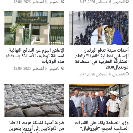
ة
الخميس, 6 أغسطس 2026, 18:17
الخميس, 6 أغسطس 2026, 13:00
ا
ل
ي
و
م
ف
ي
أحداث سبتة تدفع البرلمان
الإعلان اليوم عن النتائج النهائية
ت
الإسباني لمطالبة “الفيفا” بإلغاء
لمسابقة توظيف الأساتذة باستثناء
و
المشاركة المغربية في استضافة
هذه الولايات
ن
مونديال2030
الخميس, 6 أغسطس 2026, 12:00
س
الخميس, 6 أغسطس 2026, 12:47
وزير الصناعة يقف على القدرات
ضربة أمنية لشبكة هربت 21 طنا
الصناعية لمجمع “فيروفيال”
من الكوكايين إلى أوروبا بتمويل