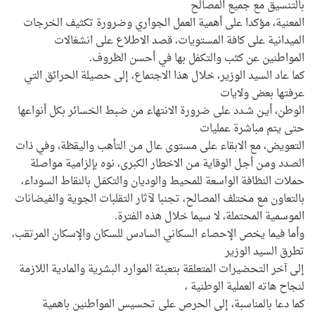
بالتنسيق مع جميع المصالح
المعنية، مؤكدا على أهمية العمل الجواري وضرورة تكثيف الخرجات
الميدانية على كافة المستويات، قصد الاطلاع على انشغالات
المواطنين عن كثب والتكفل بها في أحسن الظروف.
كما عاد السيد الوزير، خلال هذا الاجتماع، إلى حصيلة الحرائق التي
عرفتها بعض ولايات
الوطن، أيـن شـدد على ضرورة الانتهاء من ضبط الخسائر بكل أنواعها
حتى يتم مباشرة عمليات
التعويض، مع الابقاء على مستوى عال مـن التأهب واليقظة، وفي ذات
الصدد ومـن أجـل الوقاية مـن الاخطار الكبرى، نوه بإلزامية مواصلة
حملات النظافة الواسعة للمحيط والوديان والتكفـل بالنقاط السوداء،
بالتعاون مع مختلف المصالح، تجنبا لآثار التقلبات الجوية والفيضانات
الموسمية المحتملة، لا سيما خلال هذه الفترة.
وأما فيما يخص الإحصاء السكاني السادس للسكان والإسكان المرتقب،
تطرق السيد الوزير
إلى آخر التحضيرات المتعلقة بتعبئة الموارد البشرية والمادية اللازمة
لنجاح هاته العملية الوطنية ،
كما دعا بالمناسبة، إلى الحرص على تحسيس المواطنين باهمية