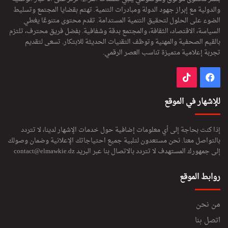
والدولية مع إبراز جهود الدولة ومبادرات التنمية. تهتم بقضايا المجتمع وتسليط
الضوء على الحلول لتحقيق التنمية المستدامة. تقدم محتوى متنوعًا يغطي
السياسة، الاقتصاد، الثقافة، والمجتمع بدقة وشفافية. بفضل فريق محترف، تلتزم
بالقيم الصحفية والمهنية وتوظف التقنيات الحديثة للابتكار. تسعى لتقديم
تجربة إعلامية متميزة تناسب العصر الرقمي.
فيسبوك
‫TikTok
للإشهار في الموقع
إذا كنت بحاجة إلى أي معلومات إضافية حول خدمات الإشهار لدينا، لا تتردد
بالتواصل معنا. نحن مستعدون لتلبية جميع احتياجاتك الإعلانية وضمان وصولك
إلى جمهورك المستهدف لا تتردد بالاتصال بنا عبر البريد
contact@elmawkie.dz
روابط الموقع
من نحن
اتصل بنا