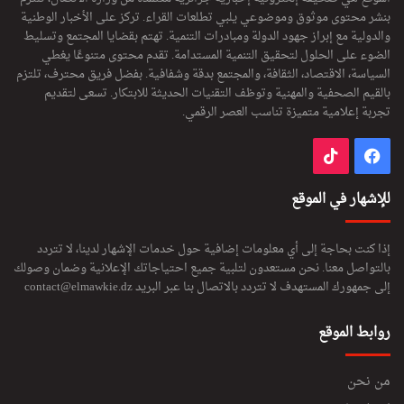
بنشر محتوى موثوق وموضوعي يلبي تطلعات القراء. تركز على الأخبار الوطنية
والدولية مع إبراز جهود الدولة ومبادرات التنمية. تهتم بقضايا المجتمع وتسليط
الضوء على الحلول لتحقيق التنمية المستدامة. تقدم محتوى متنوعًا يغطي
السياسة، الاقتصاد، الثقافة، والمجتمع بدقة وشفافية. بفضل فريق محترف، تلتزم
بالقيم الصحفية والمهنية وتوظف التقنيات الحديثة للابتكار. تسعى لتقديم
تجربة إعلامية متميزة تناسب العصر الرقمي.
فيسبوك
‫TikTok
للإشهار في الموقع
إذا كنت بحاجة إلى أي معلومات إضافية حول خدمات الإشهار لدينا، لا تتردد
بالتواصل معنا. نحن مستعدون لتلبية جميع احتياجاتك الإعلانية وضمان وصولك
إلى جمهورك المستهدف لا تتردد بالاتصال بنا عبر البريد
contact@elmawkie.dz
روابط الموقع
من نحن