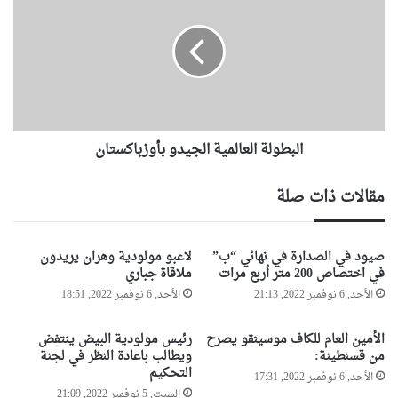
ن
ب
ق
ط
ل
و
ا
ل
ب
ة
ح
ا
ا
ل
ف
البطولة العالمية الجيدو بأوزباكستان
ع
ل
ا
ة
ل
مقالات ذات صلة
ل
م
ن
ي
ق
ة
صيود في الصدارة في نهائي “ب”
لاعبو مولودية وهران يريدون
ل
ا
في اختصاص 200 متر أربع مرات
ملاقاة جباري
ا
ل
الأحد, 6 نوفمبر 2022, 21:13
الأحد, 6 نوفمبر 2022, 18:51
ل
ج
م
ي
س
د
الأمين العام للكاف موسينقو يصرح
رئيس مولودية البيض ينتفض
ا
و
من قسنطينة:
ويطالب باعادة النظر في لجنة
ف
ب
التحكيم
الأحد, 6 نوفمبر 2022, 17:31
ر
أ
السبت, 5 نوفمبر 2022, 21:09