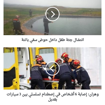
جثة
طفل
داخل
حوض
سقي
باتنة
انتشال جثة طفل داخل حوض سقي باتنة
وهران:
إصابة
6
أشخاص
في
إصطدام
تسلسلي
بين
3
سيارات
وهران: إصابة 6 أشخاص في إصطدام تسلسلي بين 3 سيارات
بقديل
بقديل