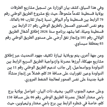
وفي هذا السياق، كشف بيان الوزارة عن تسجيل مشاريع الطرقات
بولاية قسنطينة تقدماً ملحوظاً، حيث بلغ مشروع الطريق الوطني رقم
79 الرابط بين قسنطينة وأم البواقي نسبة إنجاز تقارب 90 بالمائة،
وهو نفس المستوى المسجل بالطريق الوطني رقم 27 الرابط بين
قسنطينة وميلة، كما يشهد برنامج سنة 2026 إطلاق أشغال الطريق
الولائي رقم 101 وإنجاز نفق أرضي على مستوى الطريق الوطني رقم
03 بمنطقة
سيساوي
.
ومن جهة أخرى، يتم بوبلاية تيبازة تكثيف جهود التحديث عبر إطلاق
مشاريع مهيكلة، أبرزها عصرنة وازدواجية الطريق السريع الرابط بين
الدواودة وبواسماعيل، إلى جانب تدعيم الطريق الوطني رقم 11 بين
الدواودة وعين تقورايت على مسافة 20 كلم، فضلاً عن إنجاز منشأة
فنية جديدة على نفس المحور لمعالجة الضغط المروري.
وعلى صعيد الجنوب الكبير- يضيف ذات البيان- تتواصل بولاية برج
باجي مختار أشغال عصرنة الطريق الوطني رقم 06 على مسافة 150
كلم، خاصة في شطره الرابط بين برج باجي مختار وتيمياوين، حيث