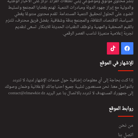
بنشر محتوى موثوق وموضوعي يلبي تطلعات القراء. تركز على الأخبار الوطنية
والدولية مع إبراز جهود الدولة ومبادرات التنمية. تهتم بقضايا المجتمع وتسليط
الضوء على الحلول لتحقيق التنمية المستدامة. تقدم محتوى متنوعًا يغطي
السياسة، الاقتصاد، الثقافة، والمجتمع بدقة وشفافية. بفضل فريق محترف، تلتزم
بالقيم الصحفية والمهنية وتوظف التقنيات الحديثة للابتكار. تسعى لتقديم
تجربة إعلامية متميزة تناسب العصر الرقمي.
فيسبوك
‫TikTok
للإشهار في الموقع
إذا كنت بحاجة إلى أي معلومات إضافية حول خدمات الإشهار لدينا، لا تتردد
بالتواصل معنا. نحن مستعدون لتلبية جميع احتياجاتك الإعلانية وضمان وصولك
إلى جمهورك المستهدف لا تتردد بالاتصال بنا عبر البريد
contact@elmawkie.dz
روابط الموقع
من نحن
اتصل بنا