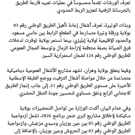
تعرف الورشات تقدماً محسوساً في عمليات تعبيد قارعة الطريق
بالخرسانة الزفتية لتعزيز الربط الحدودي.
وبذات الوتيرة، تعرف أشغال إعادة تأهيل الطريق الوطني رقم 03
بولاية ورقلة وتيرة متسارعة في المقطع الرابط بين حاسي مسعود
والحدود الإقليمية لولاية إيليزي، بينما تستمر بولاية توقرت تدخلات
فرق الصيانة بصفة منتظمة لإزاحة الرمال وتوسعة المجال العمومي
للطريق الوطني رقم 124 لضمان استمرارية السير.
وفيما يتعلق بولاية وهران، تشهد مشاريع الأشغال العمومية ديناميكية
متصاعدة من خلال مواصلة أشغال التزفيت ووضع الطبقة الإسفلتية
الأخيرة على مستوى الطريق الوطني رقم 11، إلى جانب إنجاز الطريق
الاجتنابي الرابع ونفق حسناوي لتحسين جودة التنقل الحضري.
وفي ختام البيان، أكدت الوزارة عن تواصل التحضيرات بولاية
سكيكدة لإطلاق مشاريع كبرى ضمن برنامج 2026، تشمل ازدواجية
الطريق الوطني رقم 85 بين عين بوزيان وسيدي مزغيش، وازدواجية
الطريق الوطني رقم 03 بين الحروش وعين بوزيان، بالإضافة إلى