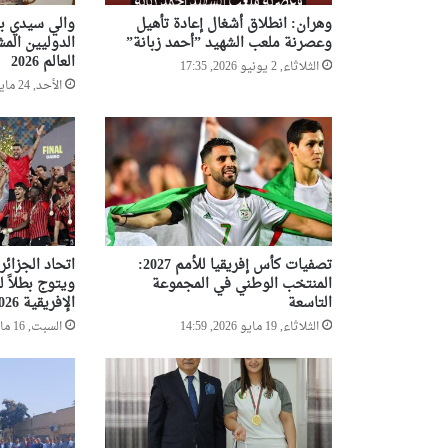
وهران: انطلاق أشغال إعادة تأهيل
والي سيدي بل
وعصرنة ملعب الشهيد ”أحمد زبانة”
الدوليين الم
العالم 2026
الثلاثاء, 2 يونيو 2026, 17:35
الأحد, 24 مايو 2026, 17:51
تصفيات كأس إفريقيا للأمم 2027:
اتحاد الجزائر
المنتخب الوطني في المجموعة
ويتوج بطلاً ل
التاسعة
الإفريقية 2026
الثلاثاء, 19 مايو 2026, 14:59
السبت, 16 مايو 2026, 23:19