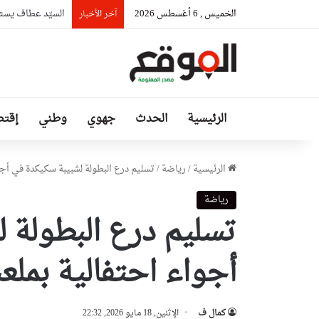
الخميس , 6 أغسطس 2026
السيّد عطاف يستق
آخر الأخبار
الرئيسية
الحدث
جهوي
وطني
إقتص
الرئيسية
/
رياضة
/
تسليم درع البطولة لشبيبة سكيكدة في أجواء احتف
رياضة
تسليم درع البطولة 
أجواء احتفالية بملعب 20 أوت 5
كمال ف
الإثنين, 18 مايو 2026, 22:32