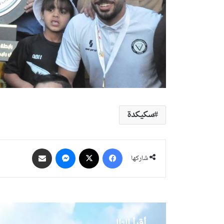
سكيكدة
فيسبوك
‫X
ماسنجر
مشاركة عبر البريد
شاركها
أقرأ التالي