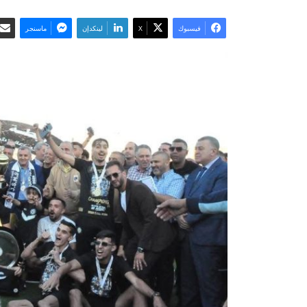
فيسبوك
‫X
لينكدإن
ماسنجر