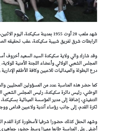
شهد ملعب 20 أوت 1955 بمدينة سكيكدة،
الرابطات شرق لفريق شبيبة سكيكدة، عقب تحقيقه الصعود
وقد شارك والي ولاية سكيكدة السيد السعيد أخروف أسر
المجلس الشعبي الولائي وأعضاء اللجنة الأمنية للولاية
درع البطولة والميداليات للاعبين وكافة الأطقم الإدارية و
كما حضر هذه المناسبة عدد من المسؤولين المحليين والض
الوطني، رئيس دائرة سكيكدة، رئيس المجلس الشعبي البل
التنفيذي، إضافة إلى مدير المؤسسة المينائية بسكيكدة، و
لكرة القدم، إلى جانب رؤساء أندية ولاعبين قدامى
ووجو
وشهد الحفل كذلك حضورا شرفيا لأسطورة كرة القدم الجز
أضفى على المناسبة طابعا مميزا وسط حضور جماهيري ك