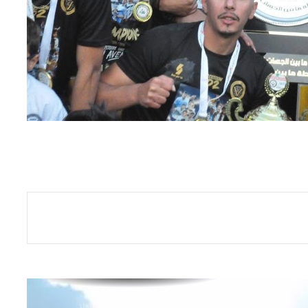
يحسمون مواجهة الأردن
احتفال عربي باليوم العالمي
للملكية الفكرية تحت شعار “القوة
الخفية وراء تطور الرياضة”
بعد معسكر لورانس.. المنتخب
الوطني يحط الرحال بسان
فرانسيسكو
مشجعي المنتخب الوطني
يتحدون المسافات لمؤازرة
“الخضر” في المونديال
انطلاق تربصات المقياس الثاني
لتكوين مدربي “كاف أ” للموسم
2026-2027
النادي الأهلي المصري ينعي