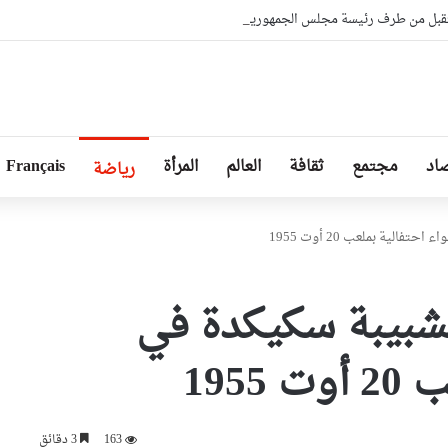
بل من طرف رئيسة مجلس الجمهورية للجمعية الوطنية البيلاروسية
اد
مجتمع
ثقافة
العالم
المرأة
Français
رياضة
الية بملعب 20 أوت 1955
لشبيبة سكيكدة في
195
163
3 دقائق