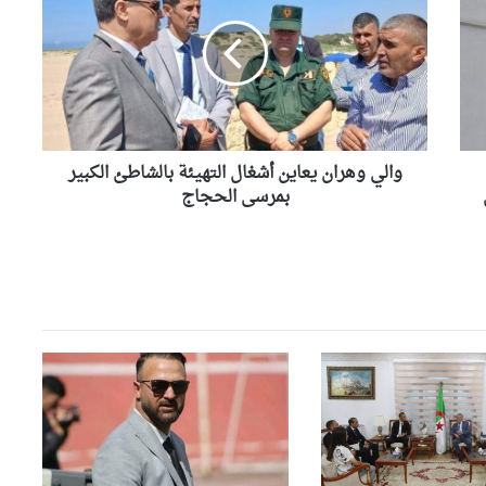
انتصار ثمين يعيد الأمل.. الخضر
يعاين
يحسمون مواجهة الأردن
أشغال
التهيئة
بالشاطئ
الكبير
احتفال عربي باليوم العالمي
للملكية الفكرية تحت شعار “القوة
بمرسى
الخفية وراء تطور الرياضة”
الحجاج
والي وهران يعاين أشغال التهيئة بالشاطئ الكبير
بمرسى الحجاج
بعد معسكر لورانس.. المنتخب
الوطني يحط الرحال بسان
فرانسيسكو
مشجعي المنتخب الوطني
يتحدون المسافات لمؤازرة
“الخضر” في المونديال
انطلاق تربصات المقياس الثاني
لتكوين مدربي “كاف أ” للموسم
2026-2027