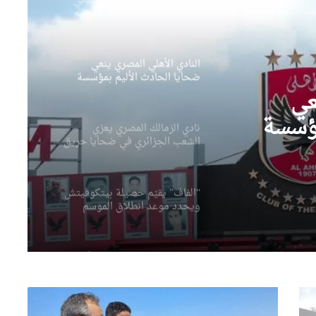
ضحايا الحادث الأليم بمؤسسة
الطفولة المسعفة ويعزي الشعب
الجزائري
نادي الزمالك المصري يعزي
الشعب الجزائري في ضحايا حريق
مؤسسة الطفولة المسعفة
زي
يا
“الفاف” يقيّم حصيلة بيتكوفيتش
ويحدد موعد انطلاق الموسم
لمسعفة
الكروي الجديد
عي
فيفا يضع حدا للشائعات بشأن
مواجهة الجزائر والنمسا
مؤسسة
 الشعب
رياض محرز يتوج بجائزة أفضل
لاعب في المباراة ويقود الخضر
إلى الدور الـ32
والي
وهران