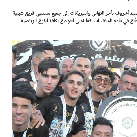
سعيد أخروف بأحر التهاني والتبريكات إلى جميع منتسبي فريق شبيبة
لق في قادم المنافسات، كما تمنى التوفيق لكافة الفرق الرياضية
رياض محرز يتوج بجائزة أفضل
لاعب في المباراة ويقود الخضر
إلى الدور الـ32
انتصار ثمين يعيد الأمل.. الخضر