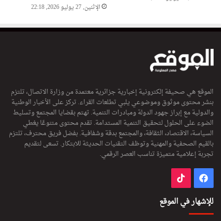
الإثنين, 27 يوليو 2026, 22:18
الموقع هي صحيفة إلكترونية إخبارية جزائرية معتمدة من وزارة الاتصال، تلتزم
بنشر محتوى موثوق وموضوعي يلبي تطلعات القراء. تركز على الأخبار الوطنية
والدولية مع إبراز جهود الدولة ومبادرات التنمية. تهتم بقضايا المجتمع وتسليط
الضوء على الحلول لتحقيق التنمية المستدامة. تقدم محتوى متنوعًا يغطي
السياسة، الاقتصاد، الثقافة، والمجتمع بدقة وشفافية. بفضل فريق محترف، تلتزم
بالقيم الصحفية والمهنية وتوظف التقنيات الحديثة للابتكار. تسعى لتقديم
تجربة إعلامية متميزة تناسب العصر الرقمي.
فيسبوك
‫TikTok
للإشهار في الموقع