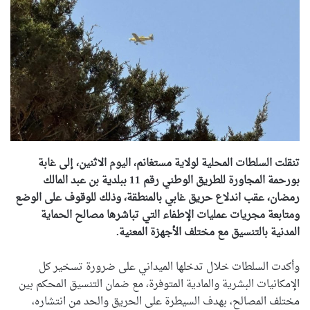
تنقلت السلطات المحلية لولاية مستغانم، اليوم الاثنين، إلى غابة
بورحمة المجاورة للطريق الوطني رقم 11 ببلدية بن عبد المالك
رمضان، عقب اندلاع حريق غابي بالمنطقة، وذلك للوقوف على الوضع
ومتابعة مجريات عمليات الإطفاء التي تباشرها مصالح الحماية
المدنية بالتنسيق مع مختلف الأجهزة المعنية.
وأكدت السلطات خلال تدخلها الميداني على ضرورة تسخير كل
الإمكانيات البشرية والمادية المتوفرة، مع ضمان التنسيق المحكم بين
مختلف المصالح، بهدف السيطرة على الحريق والحد من انتشاره،