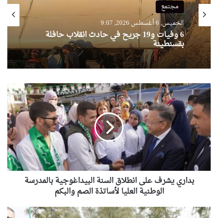
مجتمع
الخميس, 6 أغسطس 2026, 9:07
6 وفيات و19 جريح في حادث انقلاب حافلة
بقسنطينة
بداري
يشرف
على
انطلاق
السنة
البيداغوجية
بالمدرسة
الوطنية
العليا
لأساتذة
بداري يشرف على انطلاق السنة البيداغوجية بالمدرسة
الصم
الوطنية العليا لأساتذة الصم والبكم
والبكم
وزير