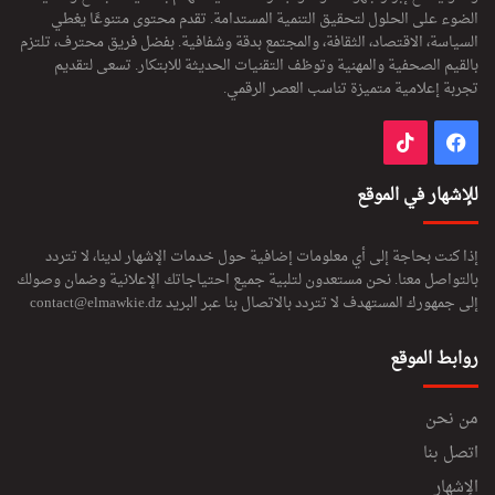
الضوء على الحلول لتحقيق التنمية المستدامة. تقدم محتوى متنوعًا يغطي
السياسة، الاقتصاد، الثقافة، والمجتمع بدقة وشفافية. بفضل فريق محترف، تلتزم
بالقيم الصحفية والمهنية وتوظف التقنيات الحديثة للابتكار. تسعى لتقديم
تجربة إعلامية متميزة تناسب العصر الرقمي.
فيسبوك
‫TikTok
للإشهار في الموقع
إذا كنت بحاجة إلى أي معلومات إضافية حول خدمات الإشهار لدينا، لا تتردد
بالتواصل معنا. نحن مستعدون لتلبية جميع احتياجاتك الإعلانية وضمان وصولك
إلى جمهورك المستهدف لا تتردد بالاتصال بنا عبر البريد
contact@elmawkie.dz
روابط الموقع
من نحن
اتصل بنا
الإشهار