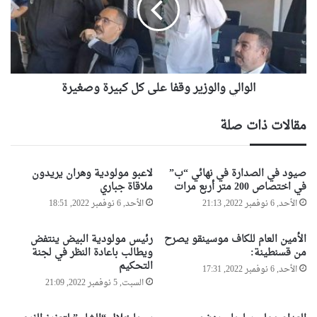
ن
ل
ي
ي
ة
و
ت
ا
ع
ل
ل
الوالي والوزير وقفا على كل كبيرة وصغيرة
و
ن
ز
ع
ي
مقالات ذات صلة
ن
ر
م
و
و
ق
صيود في الصدارة في نهائي “ب”
لاعبو مولودية وهران يريدون
ع
ف
في اختصاص 200 متر أربع مرات
ملاقاة جباري
د
ا
الأحد, 6 نوفمبر 2022, 21:13
الأحد, 6 نوفمبر 2022, 18:51
ا
ع
ل
ل
م
ى
الأمين العام للكاف موسينقو يصرح
رئيس مولودية البيض ينتفض
و
ك
من قسنطينة:
ويطالب باعادة النظر في لجنة
ل
ل
التحكيم
الأحد, 6 نوفمبر 2022, 17:31
د
ك
السبت, 5 نوفمبر 2022, 21:09
ا
ب
ل
ي