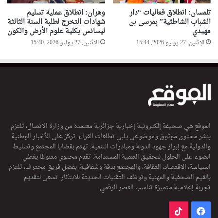
تلمسان: انطلاق فعاليات “دار
وهران: انطلاق عملية تسليم
الشباب الشاطئية” بمرسى بن
شهادات التخرج لطلبة السنة الثالثة
مهيدي
ليسانس بكلية علوم الأرض والكون
الإثنين, 27 يوليو 2026, 15:44
الإثنين, 27 يوليو 2026, 15:40
الموقع هي صحيفة إلكترونية إخبارية جزائرية معتمدة من وزارة الاتصال، تلتزم
بنشر محتوى موثوق وموضوعي يلبي تطلعات القراء. تركز على الأخبار الوطنية
والدولية مع إبراز جهود الدولة ومبادرات التنمية. تهتم بقضايا المجتمع وتسليط
الضوء على الحلول لتحقيق التنمية المستدامة. تقدم محتوى متنوعًا يغطي
السياسة، الاقتصاد، الثقافة، والمجتمع بدقة وشفافية. بفضل فريق محترف، تلتزم
بالقيم الصحفية والمهنية وتوظف التقنيات الحديثة للابتكار. تسعى لتقديم
تجربة إعلامية متميزة تناسب العصر الرقمي.
فيسبوك
‫TikTok