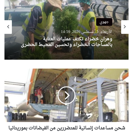
جهوي
الأربعاء, 5 أغسطس 2026, 14:59
وهران خضراء تكثف عمليات العناية
بالمساحات الخضراء وتحسين المحيط الحضري
ش
ح
ن
م
س
ا
ع
د
ا
شحن مساعدات إنسانية للمتضررين من الفيضانات بموريتانيا
ت