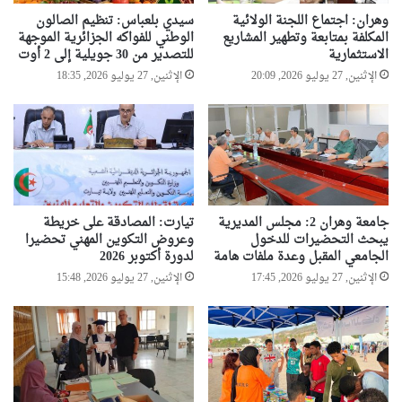
وهران: اجتماع اللجنة الولائية
سيدي بلعباس: تنظيم الصالون
المكلفة بمتابعة وتطهير المشاريع
الوطني للفواكه الجزائرية الموجهة
الاستثمارية
للتصدير من 30 جويلية إلى 2 أوت
الإثنين, 27 يوليو 2026, 20:09
الإثنين, 27 يوليو 2026, 18:35
جامعة وهران 2: مجلس المديرية
تيارت: المصادقة على خريطة
يبحث التحضيرات للدخول
وعروض التكوين المهني تحضيرا
الجامعي المقبل وعدة ملفات هامة
لدورة أكتوبر 2026
الإثنين, 27 يوليو 2026, 17:45
الإثنين, 27 يوليو 2026, 15:48