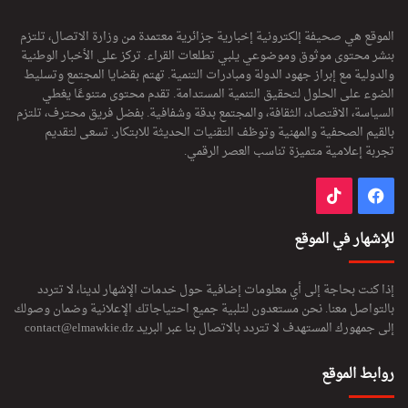
الموقع هي صحيفة إلكترونية إخبارية جزائرية معتمدة من وزارة الاتصال، تلتزم
بنشر محتوى موثوق وموضوعي يلبي تطلعات القراء. تركز على الأخبار الوطنية
والدولية مع إبراز جهود الدولة ومبادرات التنمية. تهتم بقضايا المجتمع وتسليط
الضوء على الحلول لتحقيق التنمية المستدامة. تقدم محتوى متنوعًا يغطي
السياسة، الاقتصاد، الثقافة، والمجتمع بدقة وشفافية. بفضل فريق محترف، تلتزم
بالقيم الصحفية والمهنية وتوظف التقنيات الحديثة للابتكار. تسعى لتقديم
تجربة إعلامية متميزة تناسب العصر الرقمي.
فيسبوك
‫TikTok
للإشهار في الموقع
إذا كنت بحاجة إلى أي معلومات إضافية حول خدمات الإشهار لدينا، لا تتردد
بالتواصل معنا. نحن مستعدون لتلبية جميع احتياجاتك الإعلانية وضمان وصولك
إلى جمهورك المستهدف لا تتردد بالاتصال بنا عبر البريد
contact@elmawkie.dz
روابط الموقع