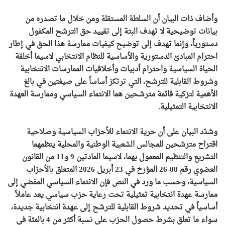
وأضاف ذات البيان أن السلطة المستقلة ومن خلال ما تصدره من
بيانات توضيحية لا تهدف البتة إلى تقييد حق الترشح المكفول
دستورياً، وإنما تهدف إلى توضيح كيفيات ممارسة هذا الحق في إطار
احترام المبادئ الدستورية والأساسية للنظام الانتخابي لاسيما أخلقة
الحياة السياسية واحترام أدبيات وأخلاقيات الممارسات الانتخابية
وشروط القابلية للترشح، التي ترتكز أساساً على صيغتين في بالغ
الأهمية لتزكية قائمة مترشحين هما الانتماء السياسي وممارسة العهدة
الانتخابية التمثيلية.
وشدّد البيان على أن حرية الانتماء للأحزاب السياسية وصلاحية
اقتراح مترشحين للمجالس الشعبية الوطنية والمحلية ينظمهما
التشريع والتنظيم المعمول بهما، لاسيما المادتين 9 و11 من القانون
العضوي رقم 08-26 المؤرخ في 23 أبريل 2026 المتعلق بالأحزاب
السياسية، وحسب ما ورد في النص فإن الانتماء السياسي المفضي إلى
ممارسة عهدة انتخابية تمثيلية تحت رعاية حزب سياسي يعد عاملاً
أساسياً في تحديد شروط القابلية للترشح إلى عهدة انتخابية جديدة،
سواء ما تعلق بشرط حصول الحزب على نسبة أكثر من 4 بالمئة في