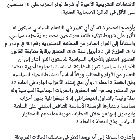
الانتخابات التشريعية الأخيرة أو شرط توفر الحزب على 10 منتخبين
على الأقل في الدائرة الانتخابية المعنية.
وأوضح المصدر ذاته، أن أي تغيير في الانتماء السياسي سيكون له
تأثير على شروط تزكية قائمة مترشحين تحت رعاية حزب سياسي،
واستناداً إلى القرار الصادر عن المحكمة الدستورية رقم 03/ ق م د/ ر م
د/ 26 المؤرخ في 22 أبريل سنة 2026 المتعلق برقابة مطابقة القانون
العضوي المتعلق بالأحزاب السياسية للدستور، الذي أشار إلى أن
الأحزاب السياسية تعزز المشاركة السياسية باعتبارها أجهزة منظمة
للتعبير عن الآراء والمطالب وركناً أساسياً لتنشيط الحياة السياسية
وفق النقطة 2 المطة 4، وأن حق إنشاء الأحزاب الوارد في المادة 57
من الدستور يعد من أهم الحقوق والحريات الجماعية السياسية وله
صلة وثيقة بالتداول الديمقراطي إذ لا ديمقراطية بدون أحزاب
سياسية باعتبارها الوسيلة الأساسية للتنافس السلمي على السلطة
والوصول إليها من خلال انتخابات دورية مما يدعم الاستقرار
السياسي وفق النقطة 3 المطة 3.
وأشارت السلطة إلى أنه وبعد النظر في مختلف الحالات المرتبطة