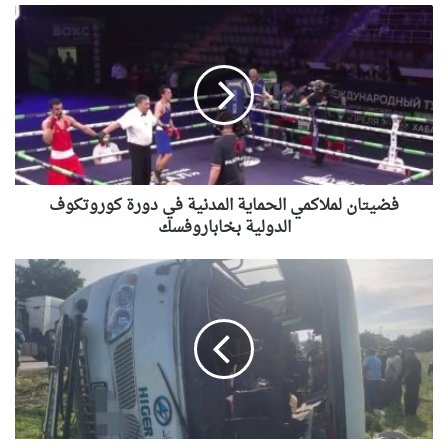
أحداث سبتة تدفع البرلمان الإسباني لمطالبة
فضيتان
“الفيفا” بإلغاء المشاركة المغربية في استضافة
لملاكمي
مونديال2030
الحماية
المدنية
في
دورة
كوروتكوف
الدولية
بخاباروفسك
فضيتان لملاكمي الحماية المدنية في دورة كوروتكوف
الدولية بخاباروفسك
عنابة..30
جريح
كحصيلة
أولية
في
حادث
انقلاب
حافلة
نقل