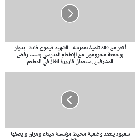
ث
ر
م
ن
8
0
0
أكثر من 800 تلميذ بمدرسة "الشهيد فيدوح قادة" بدوار
ت
ل
بوجمعة محرومون من الإطعام المدرسي بسبب رفض
م
المشرفين إستعمال قارورة الغاز في المطعم
ي
ذ
س
ب
ع
م
ي
د
و
ر
د
س
ي
ة
ن
"
ت
ا
ق
ل
سعيود ينتقد وضعية محيط مؤسسة ميناء وهران و يصفها
د
ش