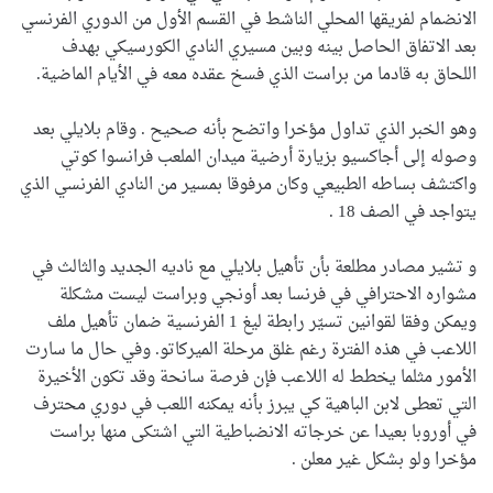
الانضمام لفريقها المحلي الناشط في القسم الأول من الدوري الفرنسي
بعد الاتفاق الحاصل بينه وبين مسيري النادي الكورسيكي بهدف
اللحاق به قادما من براست الذي فسخ عقده معه في الأيام الماضية.
وهو الخبر الذي تداول مؤخرا واتضح بأنه صحيح . وقام بلايلي بعد
وصوله إلى أجاكسيو بزيارة أرضية ميدان الملعب فرانسوا كوتي
واكتشف بساطه الطبيعي وكان مرفوقا بمسير من النادي الفرنسي الذي
يتواجد في الصف 18 .
و تشير مصادر مطلعة بأن تأهيل بلايلي مع ناديه الجديد والثالث في
مشواره الاحترافي في فرنسا بعد أونجي وبراست ليست مشكلة
ويمكن وفقا لقوانين تسيّر رابطة ليغ 1 الفرنسية ضمان تأهيل ملف
اللاعب في هذه الفترة رغم غلق مرحلة الميركاتو. وفي حال ما سارت
الأمور مثلما يخطط له اللاعب فإن فرصة سانحة وقد تكون الأخيرة
التي تعطى لابن الباهية كي يبرز بأنه يمكنه اللعب في دوري محترف
في أوروبا بعيدا عن خرجاته الانضباطية التي اشتكى منها براست
مؤخرا ولو بشكل غير معلن .