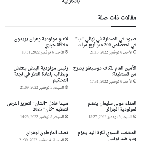
و
بالكارثية
ه
ض
ي
ع
مقالات ذات صلة
د
ي
ف
ة
ي
م
صيود في الصدارة في نهائي “ب”
لاعبو مولودية وهران يريدون
د
ح
في اختصاص 200 متر أربع مرات
ملاقاة جباري
و
ي
ح
الأحد, 6 نوفمبر 2022, 21:13
الأحد, 6 نوفمبر 2022, 18:51
ط
ق
م
ا
ؤ
الأمين العام للكاف موسينقو يصرح
رئيس مولودية البيض ينتفض
د
س
من قسنطينة:
ويطالب باعادة النظر في لجنة
ة
س
التحكيم
الأحد, 6 نوفمبر 2022, 17:31
"
ة
السبت, 5 نوفمبر 2022, 21:09
ب
م
د
ي
العداء مولى سليمان ينضم
سيما خلال “الشان” لتعزيز الفرص
و
ن
لمولودية الجزائر
لتنظيم “كان” 2025
ا
ا
السبت, 5 نوفمبر 2022, 15:27
السبت, 5 نوفمبر 2022, 14:25
ر
ء
ب
و
و
ه
المنتخب النسوي لكرة اليد ينهزم
نصف المارطون لوهران
ج
وديا ضد تونس
ر
الجمعة, 4 نوفمبر 2022, 21:39