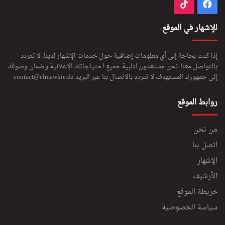
فيسبوك
‫TikTok
م
د
ر
للإشهار في الموقع
س
ي
ب
إذا كنت بحاجة إلى أي معلومات إضافية حول خدمات الإشهار لدينا، لا تتردد
س
بالتواصل معنا. نحن مستعدون لتلبية جميع احتياجاتك الإعلانية وضمان وصولك
ب
إلى جمهورك المستهدف لا تتردد بالاتصال بنا عبر البريد
contact@elmawkie.dz
ب
ر
روابط الموقع
ف
ض
ا
من نحن
ل
اتصل بنا
م
ش
الإشهار
ر
الأرشيف
ف
خريطة الموقع
ي
ن
سياسة الخصوصية
إ
س