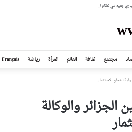
لياري جنيه في نظام تدريب عسكري شبيه بلعبة “فورتنايت” متطورة
ww
اد
مجتمع
ثقافة
العالم
المرأة
رياضة
Français
ولية لضمان الاستثمار
 الجزائر والوكالة
مار