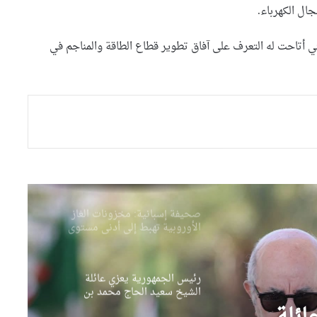
ال الكهرباء.
السيّد عطاف يجري لقاء على
تي أتاحت له التعرف على آفاق تطوير قطاع الطاقة والمناجم في
إنفراد مع نظيره البيلاروسي
السيّد عطاف يضع إكليلا من
الزهور أمام تمثال النصر بالعاصمة
مينسك
صحيفة إسبانية: مخزونات الغاز
الأوروبية تهبط إلى أدنى مستوى
منذ عام 2011
رئيس الجمهورية يعزي عائلة
الشيخ سعيد الحاج محمد بن
إبراهيم “كعباش”
بتوجيهات من وزير الداخلية
..انطلاق حملة وطنية واسعة