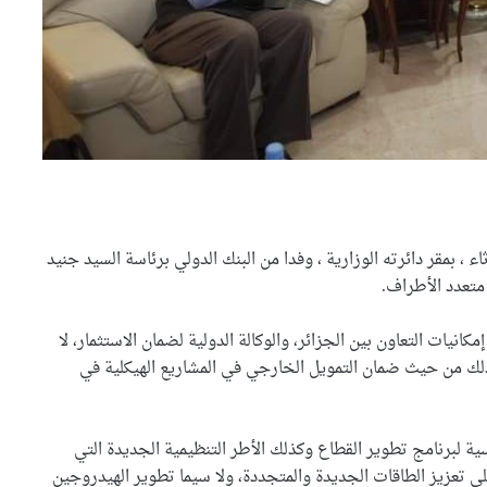
وزارة الصحة سخرت جميع
ء ، بمقر دائرته الوزارية ، وفدا من البنك الدولي برئاسة السيد جنيد
الإمكانيات للتكفل بمصابي حادثي
قسنطينة وتيارت
 متعدد الأطراف.
السيّد عطاف يزور متحف الحرب
مكانيات التعاون بين الجزائر، والوكالة الدولية لضمان الاستثمار، لا
الوطنية العظمى ” النصر”
كذلك من حيث ضمان التمويل الخارجي في المشاريع الهيكلية في
بالعاصمة مينسك
السيّد عطاف يستقبل من طرف
ية لبرنامج تطوير القطاع وكذلك الأطر التنظيمية الجديدة التي
رئيسة مجلس الجمهورية للجمعية
ى تعزيز الطاقات الجديدة والمتجددة، ولا سيما تطوير الهيدروجين
الوطنية البيلاروسية