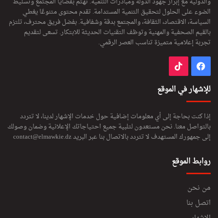
والدولية مع إبراز جهود الدولة ومبادرات التنمية. تهتم بقضايا المجتمع وتسليط
الضوء على الحلول لتحقيق التنمية المستدامة. تقدم محتوى متنوعًا يغطي
السياسة، الاقتصاد، الثقافة، والمجتمع بدقة وشفافية. بفضل فريق محترف، تلتزم
بالقيم الصحفية والمهنية وتوظف التقنيات الحديثة للابتكار. تسعى لتقديم
تجربة إعلامية متميزة تناسب العصر الرقمي.
فيسبوك
‫TikTok
للإشهار في الموقع
إذا كنت بحاجة إلى أي معلومات إضافية حول خدمات الإشهار لدينا، لا تتردد
بالتواصل معنا. نحن مستعدون لتلبية جميع احتياجاتك الإعلانية وضمان وصولك
إلى جمهورك المستهدف لا تتردد بالاتصال بنا عبر البريد
contact@elmawkie.dz
روابط الموقع
من نحن
اتصل بنا