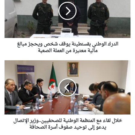
يوقف
شخص
ويحجز مبالغ
مالية معتبرة
من
العملة
الصعبة
الدرك الوطني بقسنطينة يوقف شخص ويحجز مبالغ
مالية معتبرة من العملة الصعبة
خلال
لقاء
مع
المنظمة
الوطنية
للصحفيين..وزير
الإتصال
يدعو
إلى
توحيد
خلال لقاء مع المنظمة الوطنية للصحفيين..وزير الإتصال
صفوف
يدعو إلى توحيد صفوف أسرة الصحافة
أسرة