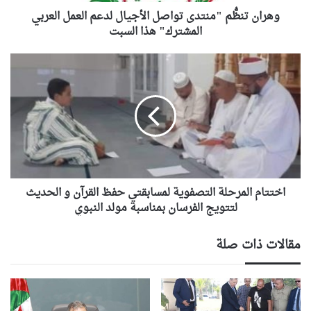
م
وهران تنظُّم "منتدى تواصل الأجيال لدعم العمل العربي
"
م
المشترك" هذا السبت
ن
ت
ا
د
خ
ى
ت
ت
ت
و
ا
ا
م
ص
ا
ل
ل
ا
م
ل
اختتام المرحلة التصفوية لمسابقتي حفظ القرآن و الحديث
ر
أ
ح
لتتويج الفرسان بمناسبة مولد النبوي
ج
ل
ي
ة
مقالات ذات صلة
ا
ا
ل
ل
ل
ت
د
ص
ع
ف