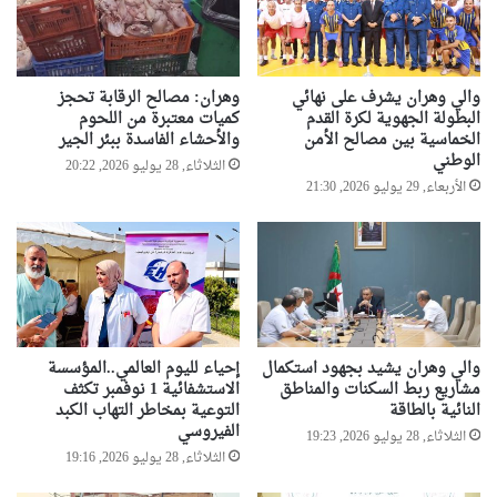
ذ
ا
ا
ل
ا
ح
ل
د
والي وهران يشرف على نهائي
وهران: مصالح الرقابة تحجز
س
ي
البطولة الجهوية لكرة القدم
كميات معتبرة من اللحوم
ب
ث
الخماسية بين مصالح الأمن
والأحشاء الفاسدة ببئر الجير
ت
ل
الوطني
الثلاثاء, 28 يوليو 2026, 20:22
ت
الأربعاء, 29 يوليو 2026, 21:30
ت
و
ي
ج
ا
ل
ف
ر
والي وهران يشيد بجهود استكمال
إحياء لليوم العالمي..المؤسسة
س
مشاريع ربط السكنات والمناطق
الاستشفائية 1 نوفمبر تكثف
ا
النائية بالطاقة
التوعية بمخاطر التهاب الكبد
ن
الفيروسي
الثلاثاء, 28 يوليو 2026, 19:23
ب
الثلاثاء, 28 يوليو 2026, 19:16
م