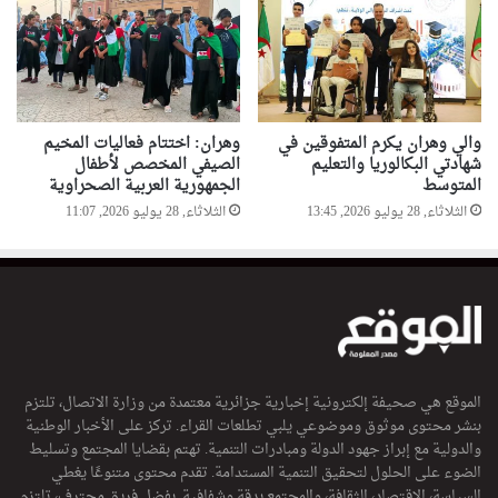
ن
ا
س
ب
ة
م
والي وهران يكرم المتفوقين في
وهران: اختتام فعاليات المخيم
و
شهادتي البكالوريا والتعليم
الصيفي المخصص لأطفال
ل
المتوسط
الجمهورية العربية الصحراوية
د
الثلاثاء, 28 يوليو 2026, 13:45
الثلاثاء, 28 يوليو 2026, 11:07
ا
ل
ن
ب
و
ي
الموقع هي صحيفة إلكترونية إخبارية جزائرية معتمدة من وزارة الاتصال، تلتزم
بنشر محتوى موثوق وموضوعي يلبي تطلعات القراء. تركز على الأخبار الوطنية
والدولية مع إبراز جهود الدولة ومبادرات التنمية. تهتم بقضايا المجتمع وتسليط
الضوء على الحلول لتحقيق التنمية المستدامة. تقدم محتوى متنوعًا يغطي
السياسة، الاقتصاد، الثقافة، والمجتمع بدقة وشفافية. بفضل فريق محترف، تلتزم