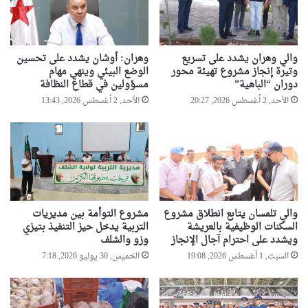
م
و
ا
ي
ل
ة
ع
ل
والي وهران يشدد على تسريع
وهران: أوشان يشدد على تحسين
م
م
وتيرة إنجاز مشروع تهيئة محور
الوضع البيئي وينهي مهام
ل
س
دوران “الباهية”
مسؤولين في قطاع النظافة
ا
ا
الأحد, 2 أغسطس 2026, 20:27
الأحد, 2 أغسطس 2026, 13:43
ل
ب
ع
ق
ر
ت
ب
ي
ي
ح
ا
ف
ل
ظ
م
والي تلمسان يتابع انطلاق مشروع
مشروع التوأمة بين مديريات
ا
السكنات الوظيفية بالعريشة
التربية يدخل حيز التنفيذ بتيزي
ش
ل
ويشدد على احترام آجال الإنجاز
وزو والشلف
ت
ق
ر
السبت, 1 أغسطس 2026, 19:08
الخميس, 30 يوليو 2026, 7:18
ر
ك
آ
"
ن
ه
و