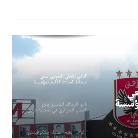
زبانة”
انطلاق تربصات المقياس الثاني
لتكوين مدربي “كاف أ” للموسم
2026-2027
النادي الأهلي المصري ينعي
ضحايا الحادث الأليم بمؤسسة
الطفولة المسعفة ويعزي الشعب
الجزائري
نادي الزمالك المصري يعزي
الشعب الجزائري في ضحايا حريق
مؤسسة الطفولة المسعفة
زي
يا
“الفاف” يقيّم حصيلة بيتكوفيتش
ويحدد موعد انطلاق الموسم
لمسعفة
الكروي الجديد
عي
فيفا يضع حدا للشائعات بشأن