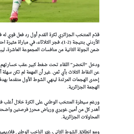
الأردني بنتيجة (2-1)، فجر الثلاثاء، في م
ضمن الجولة الثانية من منافسات المجموعة العاشرة، ليبقي
ودخل “الخضر” اللقاء تحت ضغط كبير عقب خسارتهم في 
عن النقاط الثلاث بأي ثمن. غير أن المهمة لم تكن سهل
الهجمة الجزائرية.
ورغم سيطرة المنتخب الوطني على الكرة خلال أغلب فترا
أهدر كل من أمين غويري ورياض محرز فرصتين واضحتين، 
المحاولات الجزائرية.
ومع انطلاق الشوط الثاني، غيّر الناخب الوطني فلاديمي