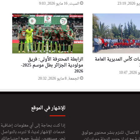
السبت, 16 مايو 2026, 9:03
مواجهة الجزائر والنمسا
ت كأس المديرية العامة
الرابطة المحترفة الأولى: فريق
مولودية الجزائر بطل موسم 2025-
2026
الجمعة, 8 مايو 2026, 20:32
للإشهار في الموقع
إذا كنت بحاجة إلى أي معلومات إضافية
خدمات الإشهار لدينا، لا تتردد بالتواصل م
 الاتصال، تلتزم بنشر محتوى موثوق
نحن مستعدون لتلبية جميع احتياجاتك ال
ة مع إبراز جهود الدولة ومبادرات