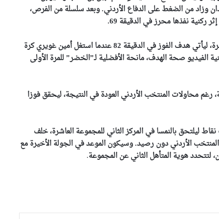
ان وزاد من الضغط على الدفاع الأردني. وبعد سلسلة من الفرص،
 ركنية نفذها محرز في الدقيقة 69.
رياض محرز يتوج بجائزة أفضل
لاعب في المباراة ويقود الخضر
واستمرت أفضلية المنتخب الجزائري حتى الدقائق الأخيرة، ليأتي هدف الفوز في الدقيقة 82 عندما استغل أمين غويري كرة
إلى الدور الـ32
ية الفيديو صحة الهدف، مانحة الأفضلية لـ”الخضر” للمرة الأولى
احتفال عربي باليوم العالمي
للملكية الفكرية تحت شعار “القوة
الخفية وراء تطور الرياضة”
رغم محاولات المنتخب الأردني العودة في النتيجة، ليحقق فوزا
بعد معسكر لورانس.. المنتخب
الوطني يحط الرحال بسان
نقاط ليلتحق بالنمسا في المركز الثاني للمجموعة العاشرة، خلف
فرانسيسكو
ي المنتخب الأردني دون رصيد. وسيكون الموعد في الجولة الأخيرة مع
ن، لتتحدد هوية المتأهل الثاني عن المجموعة
.
مشجعي المنتخب الوطني
يتحدون المسافات لمؤازرة
“الخضر” في المونديال
وهران: انطلاق أشغال إعادة تأهيل
وعصرنة ملعب الشهيد ”أحمد