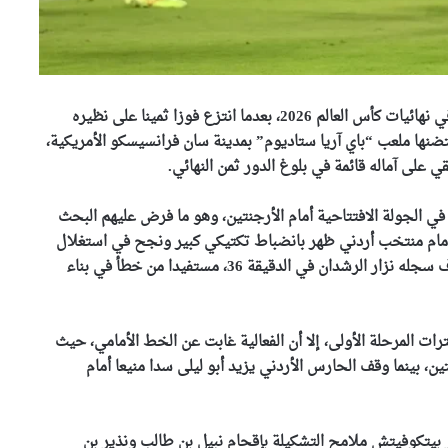
قدّم المنتخب الجزائري لكرة القدم أول رد فعل قوي له في نهائيات كأس العالم 2026، بعدما انتزع فوزا ثمينا على نظيره
باراة مثيرة احتضنها ملعب “باي آريا ستاديوم” بمدينة سان فرانسيسكو الأمريكية،
 على آماله قائمة في بلوغ الدور ثمن النهائي.
الجولة الافتتاحية أمام الأرجنتين، وهو ما فرض عليهم البحث
ة أمام منتخب أردني ظهر بانضباط تكتيكي كبير ونجح في استغلال
إحدى الهجمات المرتدة لينهي الشوط الأول متقدما بهدف سجله نزار الرشدان في الدقيقة 36، مستفيدا من خطأ في بناء
ت المرحلة الأولى، إلا أن الفعالية غابت عن الخط الأمامي، حيث
بينما وقف الحارس الأردني يزيد أبو ليلى سدا منيعا أمام
ر بيتكوفيتش ملامح التشكيلة بإقحام نبيل بن طالب ونذير بن