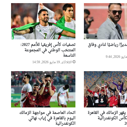
وعصرنة ملعب الشهيد ”أحمد
زبانة”
انطلاق تربصات المقياس الثاني
لتكوين مدربي “كاف أ” للموسم
2026-2027
يرًا رياضيًا لنادي وفاق
تصفيات كأس إفريقيا للأمم 2027:
النادي الأهلي المصري ينعي
المنتخب الوطني في المجموعة
ضحايا الحادث الأليم بمؤسسة
التاسعة
الطفولة المسعفة ويعزي الشعب
الثلاثاء, 19 مايو 2026, 14:59
الجزائري
نادي الزمالك المصري يعزي
الشعب الجزائري في ضحايا حريق
مؤسسة الطفولة المسعفة
“الفاف” يقيّم حصيلة بيتكوفيتش
ويحدد موعد انطلاق الموسم
الكروي الجديد
 يقهر الزمالك في القاهرة
اتحاد العاصمة في مواجهة الزمالك
كأس الكونفدرالية
اليوم بالقاهرة في إياب نهائي
الكونفدرالية
فيفا يضع حدا للشائعات بشأن