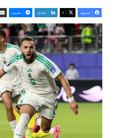
فيسبوك
‫X
لينكدإن
ماسنجر