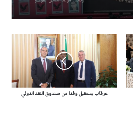
مواجهة الجزائر والنمسا
مؤسسة
 الشعب
رياض محرز يتوج بجائزة أفضل
لاعب في المباراة ويقود الخضر
إلى الدور الـ32
عرقاب
يستقبل
احتفال عربي باليوم العالمي
وفدا
للملكية الفكرية تحت شعار “القوة
من
الخفية وراء تطور الرياضة”
صندوق
النقد
الدولي
بعد معسكر لورانس.. المنتخب
الوطني يحط الرحال بسان
فرانسيسكو
عرقاب يستقبل وفدا من صندوق النقد الدولي
مشجعي المنتخب الوطني
يتحدون المسافات لمؤازرة
“الخضر” في المونديال
وهران: انطلاق أشغال إعادة تأهيل