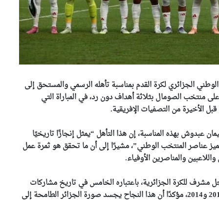
لوطني الجزائري لكرة القدم بمناسبة تأهله الرسمي والمستحق إلى
لباهر الذي حققه على منتخب الصومال بثلاثة أهداف دون رد، في المباراة التي
بل الأخيرة من التصفيات الإفريقية.
ن عبدوش بهذه المناسبة، إن هذا التأهل “يمثل إنجازًا تاريخيًا
تميز عناصر المنتخب الوطني”، مشيرًا إلى أن ما تحقق هو ثمرة عمل
للاعبين والمناصرين الأوفياء.
بتوجيهات من وزير الداخلية
..انطلاق حملة وطنية واسعة
مشرف للكرة الجزائرية، باعتباره الخامس في تاريخ مشاركات
للنظافة عبر مختلف ولايات
المنتخب الوطني بعد تأهلاته في نسخ 1982 و1986 و2010 و2014، مؤكدًا أن هذا النجاح يجسد صورة الجزائر الطامحة إلى
الوطن
وزير المجاهدين يطمئن على