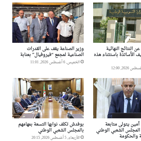
المغرب يشعل أزمة دبلوماسية
بين إسبانيا وإيطاليا
المغرب يضع البحث العلمي على
“لائحة البيع”..شهادات عليا لمن
يملك المال فقط
عن النتائج النهائية
وزير الصناعة يقف على القدرات
ف الأساتذة باستثناء هذه
الصناعية لمجمع “فيروفيال” بعنابة
صحيفة إسبانية: مخزونات الغاز
الخميس, 6 أغسطس 2026, 11:01
الأوروبية تهبط إلى أدنى مستوى
منذ عام 2011
رئيس الجمهورية يعزي عائلة
الشيخ سعيد الحاج محمد بن
إبراهيم “كعباش”
أمين يتولى متابعة
بوفدش تكلف نوابها التسعة بمهامهم
 المجلس الشعبي الوطني
بالمجلس الشعبي الوطني
 والحكومة
الأربعاء, 5 أغسطس 2026, 20:15