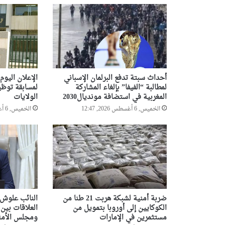
أحداث سبتة تدفع البرلمان الإسباني
الإعلان اليوم 
لمطالبة “الفيفا” بإلغاء المشاركة
لمسابقة توظي
المغربية في استضافة مونديال2030
الولايات
الخميس, 6 أغسطس 2026, 12:47
الخميس, 6 أغسطس 2026, 12:00
ضربة أمنية لشبكة هربت 21 طنا من
النائب علوش 
الكوكايين إلى أوروبا بتمويل من
العلاقات بين
مستثمرين في الإمارات
ومجلس الأمة