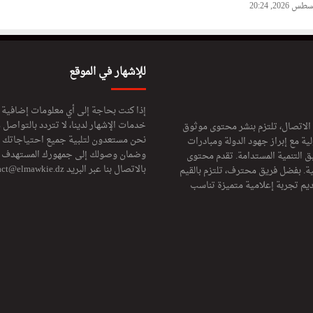
للإشهار في الموقع
إذا كنت بحاجة إلى أي معلومات إضافية
خدمات الإشهار لدينا، لا تتردد بالتواصل م
 الاتصال، تلتزم بنشر محتوى موثوق
نحن مستعدون لتلبية جميع احتياجاتك ال
ة مع إبراز جهود الدولة ومبادرات
وضمان وصولك إلى جمهورك المستهدف لا
ق التنمية المستدامة. تقدم محتوى
بالاتصال بنا عبر البريد
act@elmawkie.dz
ية. بفضل فريق محترف، تلتزم بالقيم
ديم تجربة إعلامية متميزة تناسب