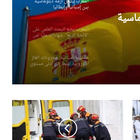
المغرب يشعل أزمة دبلوماسية
بين إسبانيا وإيطاليا
ماسية
المغرب يضع البحث العلمي على
“لائحة البيع”..شهادات عليا لمن
يملك المال فقط
صحيفة إسبانية: مخزونات الغاز
الأوروبية تهبط إلى أدنى مستوى
منذ عام 2011
رئيس الجمهورية يعزي عائلة
الشيخ سعيد الحاج محمد بن
إبراهيم “كعباش”
7
جرحى
بتوجيهات من وزير الداخلية
في
..انطلاق حملة وطنية واسعة
حادث
للنظافة عبر مختلف ولايات
مرور
الوطن
بولاية