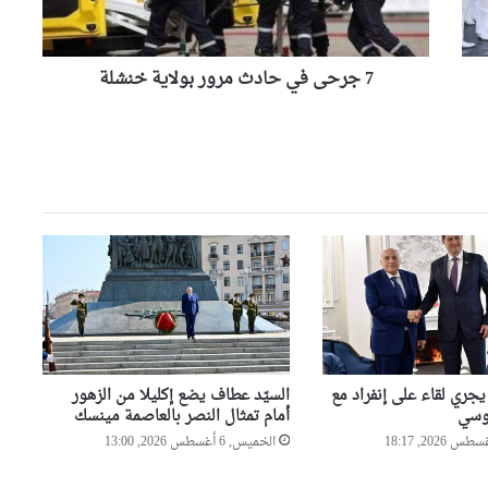
خنشلة
وزير المجاهدين يطمئن على
الحالة الصحية للمجاهدة زهية
خرف الله
7 جرحى في حادث مرور بولاية خنشلة
وزير الري يؤكد من باتنة أن
ضمان الأمن المائي أولوية وطنية
وزارة الصحة سخرت جميع
الإمكانيات للتكفل بمصابي حادثي
قسنطينة وتيارت
السيّد عطاف يزور متحف الحرب
الوطنية العظمى ” النصر”
بالعاصمة مينسك
يجري لقاء على إنفراد مع
السيّد عطاف يضع إكليلا من الزهور
رئيس حكومة مالي: لا توجد أزمة
روسي
أمام تمثال النصر بالعاصمة مينسك
مع الجزائر وهناك تقارب تام في
الخميس, 6 أغسطس 2026, 13:00
وجهات النظر مع الرئيس تبون