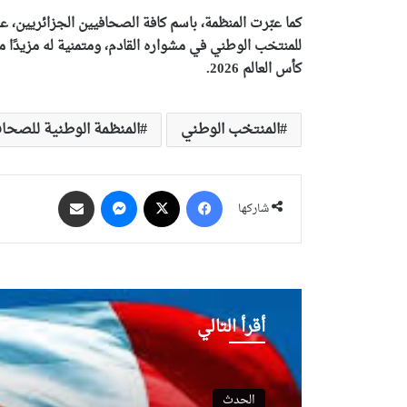
كما عبّرت المنظمة، باسم كافة الصحافيين الجزائريين، عن
للمنتخب الوطني في مشواره القادم، ومتمنية له مزيدًا 
كأس العالم 2026.
المنتخب الوطني
المنظمة الوطنية للصحاف
فيسبوك
‫X
ماسنجر
مشاركة عبر البريد
شاركها
أقرأ التالي
الحدث