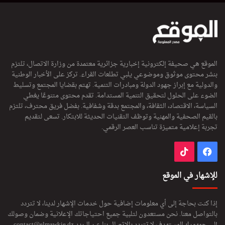
ا
ن
"
الموقع هي صحيفة إلكترونية إخبارية جزائرية معتمدة من وزارة الاتصال، تلتزم
بنشر محتوى موثوق وموضوعي يلبي تطلعات القراء. تركز على الأخبار الوطنية
والدولية مع إبراز جهود الدولة ومبادرات التنمية. تهتم بقضايا المجتمع وتسليط
الضوء على الحلول لتحقيق التنمية المستدامة. تقدم محتوى متنوعًا يغطي
السياسة، الاقتصاد، الثقافة، والمجتمع بدقة وشفافية. بفضل فريق محترف، تلتزم
بالقيم الصحفية والمهنية وتوظف التقنيات الحديثة للابتكار. تسعى لتقديم
تجربة إعلامية متميزة تناسب العصر الرقمي.
فيسبوك
‫TikTok
للإشهار في الموقع
إذا كنت بحاجة إلى أي معلومات إضافية حول خدمات الإشهار لدينا، لا تتردد
بالتواصل معنا. نحن مستعدون لتلبية جميع احتياجاتك الإعلانية وضمان وصولك
إلى جمهورك المستهدف لا تتردد بالاتصال بنا عبر البريد
contact@elmawkie.dz