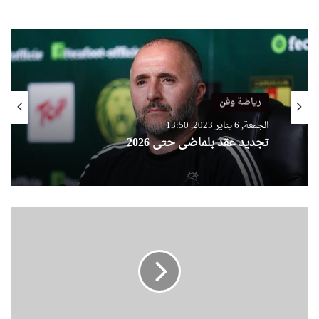
رياضة وفن
الجمعة, 6 يناير 2023, 13:50
تجديد عقد بلماضي حتى 2026
ا
ل
أ
م
ي
ن
ا