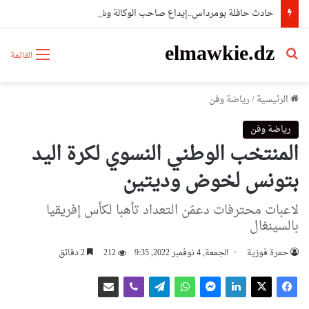
حادث حافلة بومرداس..إيداع صاحب الوكالة وشقيقه والوسيط المنظم للرحلة
elmawkie.dz
بحث عن
القائمة
الرئيسية
/
رياضة وفن
رياضة وفن
المنتخب الوطني النسوي لكرة اليد
بتونس لخوض وديتين
لاعبات محترفات دعمّن التعداد تأهبا لكأس إفريقيا
بالسينغال
حمرة فوزية
الجمعة, 4 نوفمبر 2022, 9:35
212
2 دقائق