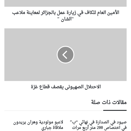
ل
ع
الأمين العام للكاف في زيارة عمل بالجزائر لمعاينة ملاعب
ا
م
"الشان "
ل
ل
ا
ك
ل
ا
ا
ف
ح
ف
ت
ي
ل
ز
ا
ي
ل
ا
ا
ر
الاحتلال الصهيوني يقصف قطاع غزة
ل
ة
ص
ع
ه
مقالات ذات صلة
م
ي
ل
و
ب
ن
صيود في الصدارة في نهائي “ب”
لاعبو مولودية وهران يريدون
ا
ي
في اختصاص 200 متر أربع مرات
ملاقاة جباري
ل
ي