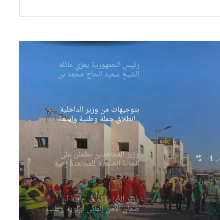
صحيفة إسبانية: مخزونات الغاز
الأوروبية تهبط إلى أدنى مستوى
منذ عام 2011
رئيس الجمهورية يعزي عائلة
الشيخ سعيد الحاج محمد بن
إبراهيم “كعباش”
بتوجيهات من وزير الداخلية
..انطلاق حملة وطنية واسعة
للنظافة عبر مختلف ولايات
لية
الوطن
اسعة
وزير المجاهدين يطمئن على
الحالة الصحية للمجاهدة زهية
ات
خرف الله
وزير الري يؤكد من باتنة أن
ضمان الأمن المائي أولوية وطنية