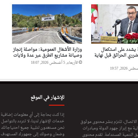
ة يشدد على استكمال
وزارة الأشغال العمومية: مواصلة إنجاز
ري الحرائق قبل نهاية
وصيانة مشاريع الطرق عبر عدة ولايات
الأربعاء, 5 أغسطس 2026, 18:07
للإشهار في الموقع
إذا كنت بحاجة إلى أي معلومات إضافية
خدمات الإشهار لدينا، لا تتردد بالتواصل م
 الاتصال، تلتزم بنشر محتوى موثوق
نحن مستعدون لتلبية جميع احتياجاتك ال
ة مع إبراز جهود الدولة ومبادرات
وضمان وصولك إلى جمهورك المستهدف لا
ق التنمية المستدامة. تقدم محتوى