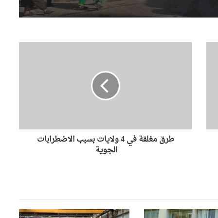
وزارة الصحة سخرت جميع
الإمكانيات للتكفل بمصابي حادثي
قسنطينة وتيارت
ط
ر
السيّد عطاف يزور متحف الحرب
ق
الوطنية العظمى ” النصر”
م
بالعاصمة مينسك
غ
ل
ق
السيّد عطاف يستقبل من طرف
رئيسة مجلس الجمهورية للجمعية
ة
الوطنية البيلاروسية
ف
طرق مغلقة في 4 ولايات بسبب الاضطرابات
ي
4
الجوية
السيّد عطاف يجري لقاء على
و
إنفراد مع نظيره البيلاروسي
ل
ا
ي
السيّد عطاف يضع إكليلا من
ا
الزهور أمام تمثال النصر بالعاصمة
ت
مينسك