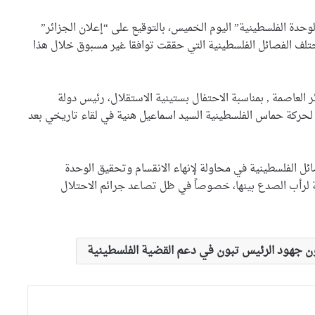
وزارة الصحة سخرت جميع
دة الفلسطينية” اليوم الخميس، بالتوقيع على “إعلان الجزائر”
الإمكانيات للتكفل بمصابي حادثي
تلف الفصائل الفلسطينية التي حققت توافقا غير مسبوق خلال هذا
قسنطينة وتيارت
السيّد عطاف يزور متحف الحرب
الوطنية العظمى ” النصر”
 جويلية الفارط بالجزائر العاصمة , بمناسبة الاحتفال بستينية الاستقلال، رئيس دولة
بالعاصمة مينسك
ركة حماس الفلسطينية السيد اسماعيل هنية في لقاء تاريخي بعد
السيّد عطاف يستقبل من طرف
رئيسة مجلس الجمهورية للجمعية
ائل الفلسطينية في محاولة لإنهاء الانقسام وتحقيق الوحدة
الوطنية البيلاروسية
ة لرأب الصدع بينها، خصوصاً في ظل تصاعد جرائم الاحتلال
السيّد عطاف يجري لقاء على
إنفراد مع نظيره البيلاروسي
ون جهود الرئيس تبون في دعم القضية الفلسطينية
السيّد عطاف يضع إكليلا من
الزهور أمام تمثال النصر بالعاصمة
مينسك