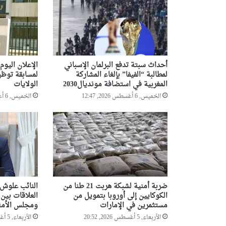
ب
و
ل
ا
ي
ة
أحداث سبتة تدفع البرلمان الإسباني
الإعلان اليوم 
ت
لمطالبة “الفيفا” بإلغاء المشاركة
لمسابقة توظي
ي
المغربية في استضافة مونديال2030
الولايات
ا
الخميس, 6 أغسطس 2026, 12:47
الخميس, 6 أغسطس 2026, 12:00
ر
ت
ضربة أمنية لشبكة هربت 21 طنا من
النائب علوش 
الكوكايين إلى أوروبا بتمويل من
العلاقات بين
مستثمرين في الإمارات
ومجلس الأمة
الأربعاء, 5 أغسطس 2026, 20:52
الأربعاء, 5 أغسطس 2026, 20:24