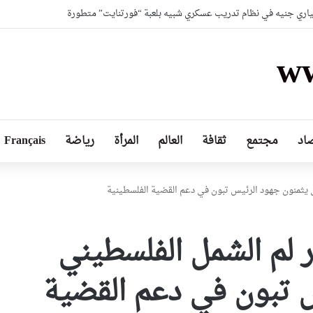
لياري جنيه في نظام تدريب عسكري شبيه بلعبة “فورتنايت” متطورة
ww
اد
مجتمع
ثقافة
العالم
المرأة
رياضة
Français
 يثمنون جهود الرئيس تبون في دعم القضية الفلسطينية
 لم الشمل الفلسطيني
 تبون في دعم القضية